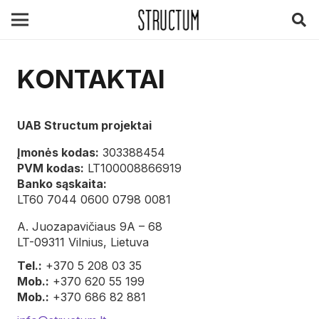
KONTAKTAI
UAB Structum projektai
Įmonės kodas:
303388454
PVM kodas:
LT100008866919
Banko sąskaita:
LT60 7044 0600 0798 0081
A. Juozapavičiaus 9A – 68
LT-09311 Vilnius, Lietuva
Tel.:
+370 5 208 03 35
Mob.:
+370 620 55 199
Mob.:
+370 686 82 881