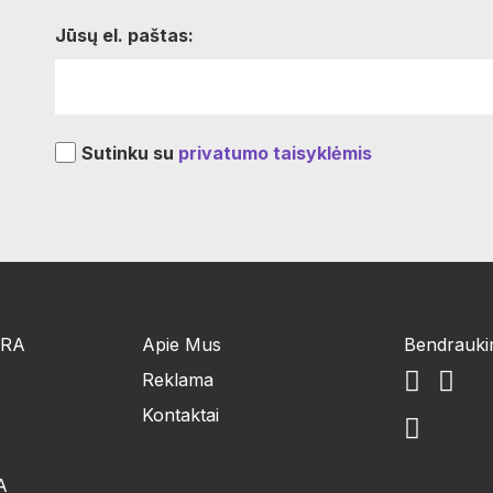
Jūsų el. paštas:
Sutinku su
privatumo taisyklėmis
ŪRA
Apie Mus
Bendrauk
Reklama
Kontaktai
A