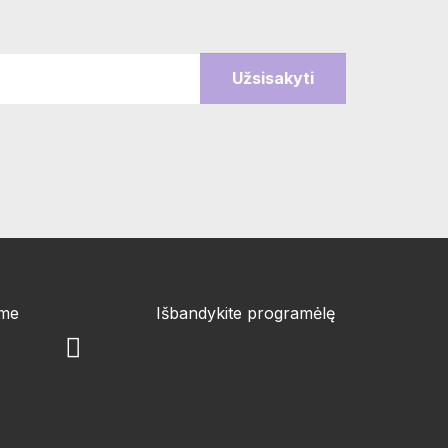
ime
Išbandykite programėlę