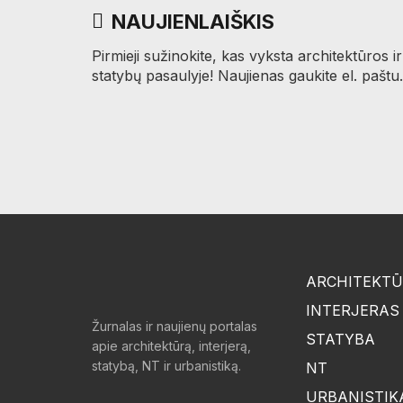
NAUJIENLAIŠKIS
Pirmieji sužinokite, kas vyksta architektūros ir
statybų pasaulyje! Naujienas gaukite el. paštu.
ARCHITEKT
INTERJERAS
Žurnalas ir naujienų portalas
STATYBA
apie architektūrą, interjerą,
statybą, NT ir urbanistiką.
NT
URBANISTIK