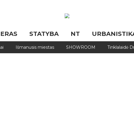
JERAS
STATYBA
NT
URBANISTIK
ai
Išmanusis miestas
SHOWROOM
Tinklalaidė 