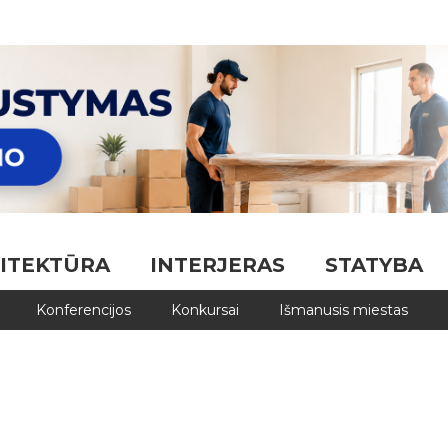
ITEKTŪRA
INTERJERAS
STATYBA
Konferencijos
Konkursai
Išmanusis miestas