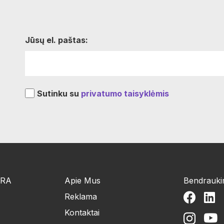
Jūsų el. paštas:
Sutinku su
privatumo taisyklėmis
ŪRA
Apie Mus
Bendrauk
Reklama
Kontaktai