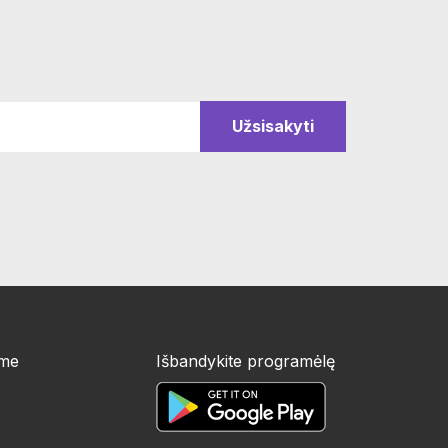
ime
Išbandykite programėlę