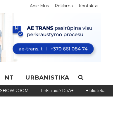
Apie Mus
Reklama
Kontaktai
NT
URBANISTIKA
SHOWROOM
Tinklalaidė DnA+
Biblioteka
Biblio