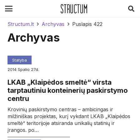
Structum.lt
Archyvas
Puslapis 422
Archyvas
Statyba
2014
spalio
27d.
LKAB „Klaipėdos smeltė“ virsta
tarptautiniu konteinerių paskirstymo
centru
Krovinių paskirstymo centras – ambicingas ir
milžiniškas projektas, kurį vykdant LKAB „Klaipėdos
smeltė“ teritorijoje atsiranda unikalių statinių ir
įrangos. po…