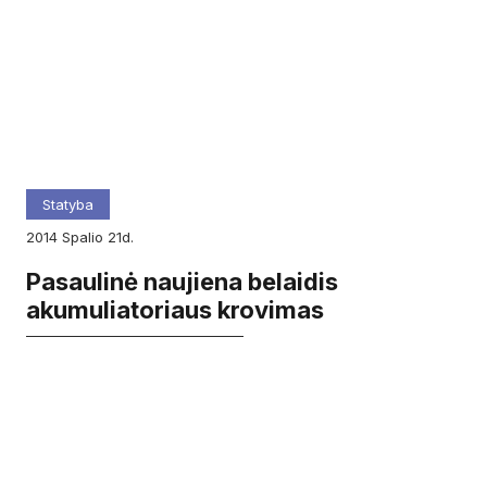
Statyba
2014
spalio
21d.
Pasaulinė naujiena belaidis
akumuliatoriaus krovimas