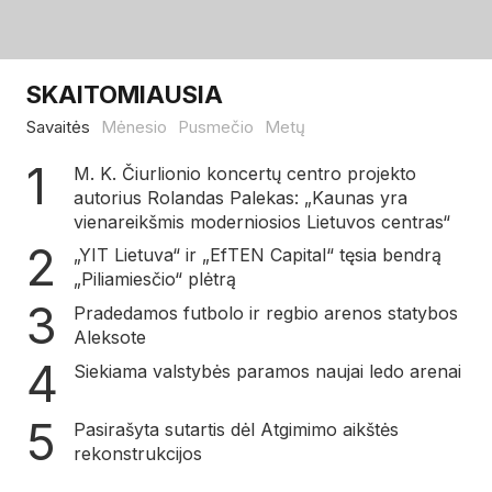
SKAITOMIAUSIA
Savaitės
Mėnesio
Pusmečio
Metų
M. K. Čiurlionio koncertų centro projekto
autorius Rolandas Palekas: „Kaunas yra
vienareikšmis moderniosios Lietuvos centras“
„YIT Lietuva“ ir „EfTEN Capital“ tęsia bendrą
„Piliamiesčio“ plėtrą
Pradedamos futbolo ir regbio arenos statybos
Aleksote
Siekiama valstybės paramos naujai ledo arenai
Pasirašyta sutartis dėl Atgimimo aikštės
rekonstrukcijos