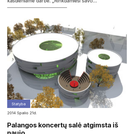
kasdieniame darbe. „Rinkdamiesi savo…
Statyba
2014
spalio
21d.
Palangos koncertų salė atgimsta iš
naujo