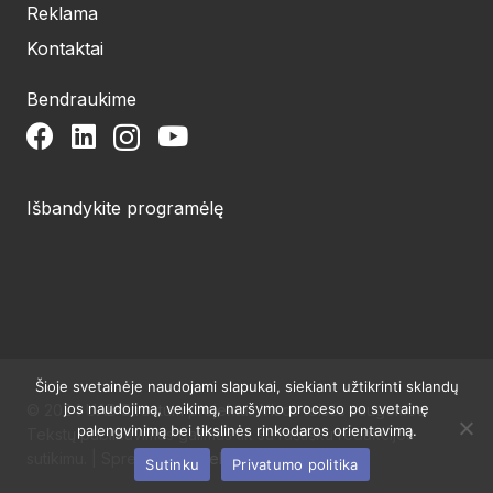
Reklama
Kontaktai
Bendraukime
Išbandykite programėlę
Šioje svetainėje naudojami slapukai, siekiant užtikrinti sklandų
jos naudojimą, veikimą, naršymo proceso po svetainę
© 2024 UAB Structum projektai. Visos teisės saugomos.
palengvinimą bei tikslinės rinkodaros orientavimą.
Tekstų publikavimas galimas tik su raštišku redakcijos
sutikimu. | Sprendimas:
Websty
Sutinku
Privatumo politika