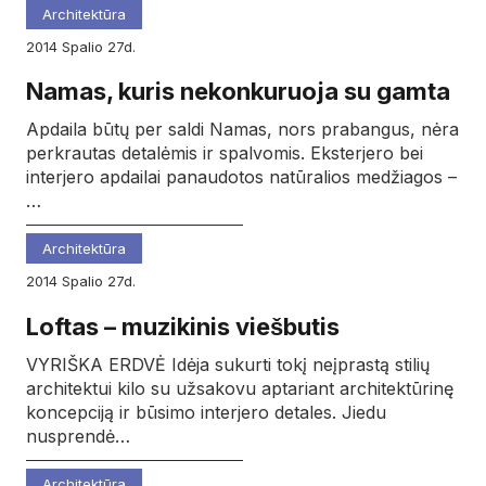
Architektūra
2014
spalio
27d.
Namas, kuris nekonkuruoja su gamta
Apdaila būtų per saldi Namas, nors prabangus, nėra
perkrautas detalėmis ir spalvomis. Eksterjero bei
interjero apdailai panaudotos natūralios medžiagos –
…
Architektūra
2014
spalio
27d.
Loftas – muzikinis viešbutis
VYRIŠKA ERDVĖ Idėja sukurti tokį neįprastą stilių
architektui kilo su užsakovu aptariant architektūrinę
koncepciją ir būsimo interjero detales. Jiedu
nusprendė…
Architektūra