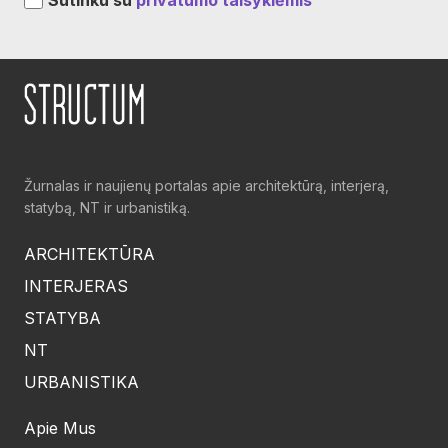
Sutinku su
privatumo taisyklėmis
Žurnalas ir naujienų portalas apie architektūrą, interjerą,
statybą, NT ir urbanistiką.
ARCHITEKTŪRA
INTERJERAS
STATYBA
NT
URBANISTIKA
Apie Mus