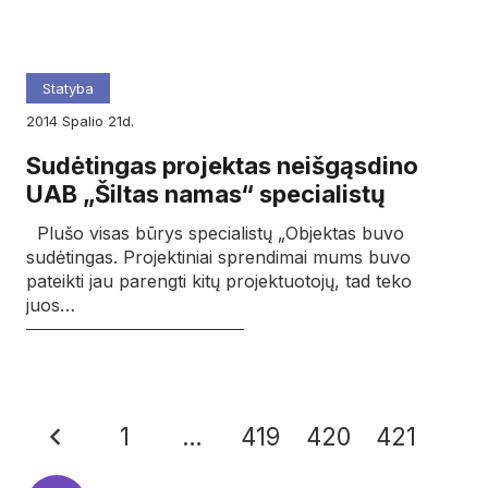
Statyba
2014
spalio
21d.
Sudėtingas projektas neišgąsdino
UAB „Šiltas namas“ specialistų
Plušo visas būrys specialistų „Objektas buvo
sudėtingas. Projektiniai sprendimai mums buvo
pateikti jau parengti kitų projektuotojų, tad teko
juos…
1
…
419
420
421