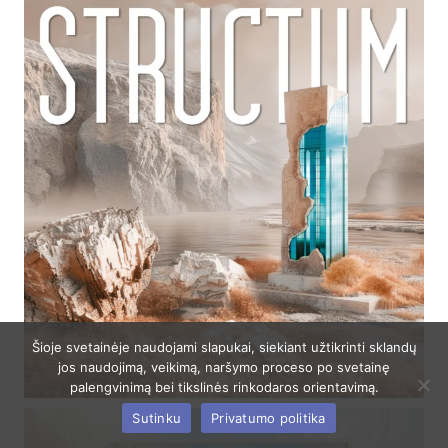
Šioje svetainėje naudojami slapukai, siekiant užtikrinti sklandų
jos naudojimą, veikimą, naršymo proceso po svetainę
palengvinimą bei tikslinės rinkodaros orientavimą.
Sutinku
Privatumo politika