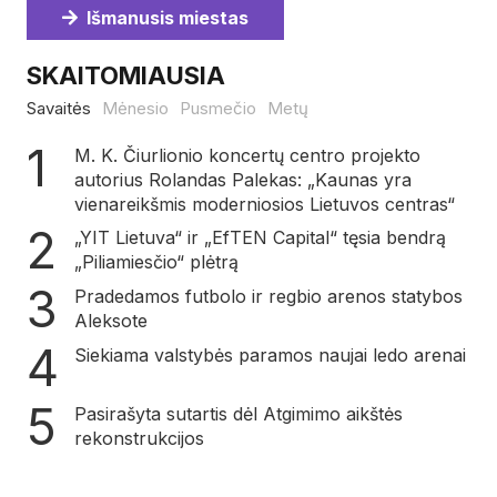
Išmanusis miestas
SKAITOMIAUSIA
Savaitės
Mėnesio
Pusmečio
Metų
M. K. Čiurlionio koncertų centro projekto
autorius Rolandas Palekas: „Kaunas yra
vienareikšmis moderniosios Lietuvos centras“
„YIT Lietuva“ ir „EfTEN Capital“ tęsia bendrą
„Piliamiesčio“ plėtrą
Pradedamos futbolo ir regbio arenos statybos
Aleksote
Siekiama valstybės paramos naujai ledo arenai
Pasirašyta sutartis dėl Atgimimo aikštės
rekonstrukcijos