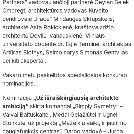
Partners“ vadovaujančioji partnerė Ceylan Belek
Ombregt, architektūros vadovas Kuveito
bendrovėje „Pace“ Mindaugas Skrupskelis,
architektė Asta Rokickienė, kraštovaizdžio
architektė Dovilė Ivanauskienė, Vilniaus
universiteto docentė dr. Eglė Terminė, architektas
Artūras Blotnys, Seimo narys Simonas Gentvilas
bei kiti ekspertai.
Vakaro metu paskelbtos specialiosios konkurso
nominacijos.
Nominacija
„Už išraiškingiausią architekto
ambiciją“
skirta komandai „Simply Symetry“ –
Vaivai Baltuškaitei, Medai Gelažiūtei ir Ugnei
Stonkutei už projektą „Mažeikių vaikų ir jaunimo
daugiafunkcis centras“. Darbo vadovė – Jurga