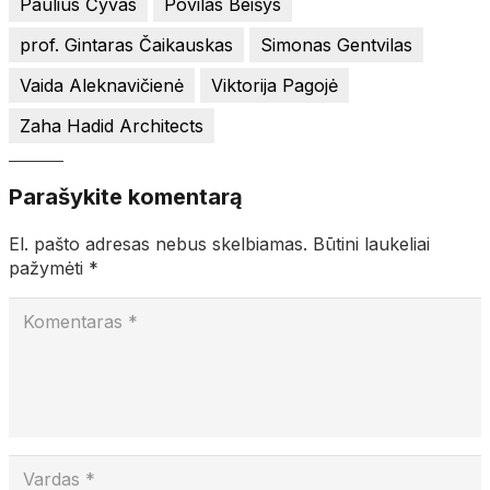
Paulius Čyvas
Povilas Beišys
prof. Gintaras Čaikauskas
Simonas Gentvilas
Vaida Aleknavičienė
Viktorija Pagojė
Zaha Hadid Architects
Parašykite komentarą
El. pašto adresas nebus skelbiamas.
Būtini laukeliai
pažymėti
*