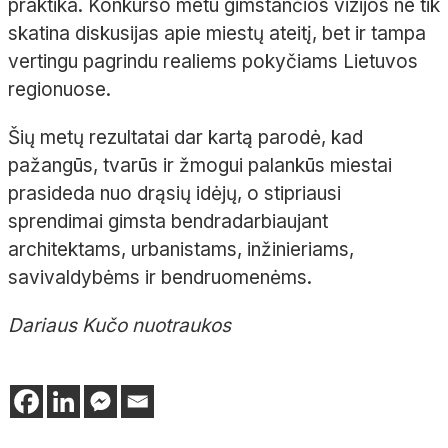
praktika. Konkurso metu gimstančios vizijos ne tik
skatina diskusijas apie miestų ateitį, bet ir tampa
vertingu pagrindu realiems pokyčiams Lietuvos
regionuose.
Šių metų rezultatai dar kartą parodė, kad
pažangūs, tvarūs ir žmogui palankūs miestai
prasideda nuo drąsių idėjų, o stipriausi
sprendimai gimsta bendradarbiaujant
architektams, urbanistams, inžinieriams,
savivaldybėms ir bendruomenėms.
Dariaus Kučo nuotraukos