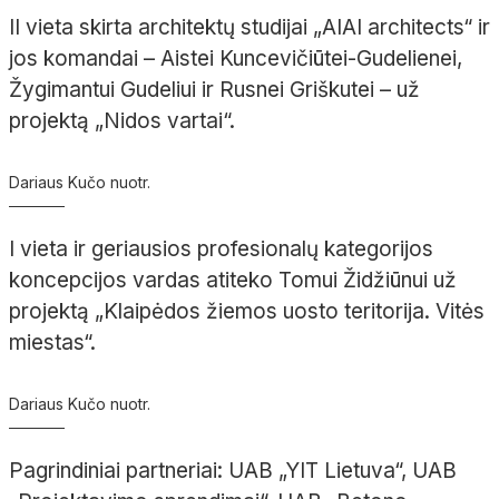
II vieta skirta architektų studijai „AIAI architects“ ir
jos komandai – Aistei Kuncevičiūtei-Gudelienei,
Žygimantui Gudeliui ir Rusnei Griškutei – už
projektą „Nidos vartai“.
Dariaus Kučo nuotr.
I vieta ir geriausios profesionalų kategorijos
koncepcijos vardas atiteko Tomui Židžiūnui už
projektą „Klaipėdos žiemos uosto teritorija. Vitės
miestas“.
Dariaus Kučo nuotr.
Pagrindiniai partneriai:
UAB „YIT Lietuva“,
UAB