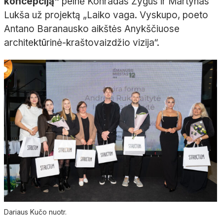
koncepciją“
pelnė Konradas Žygus ir Martynas
Lukša už projektą „Laiko vaga. Vyskupo, poeto
Antano Baranausko aikštės Anykščiuose
architektūrinė-kraštovaizdžio vizija“.
Dariaus Kučo nuotr.