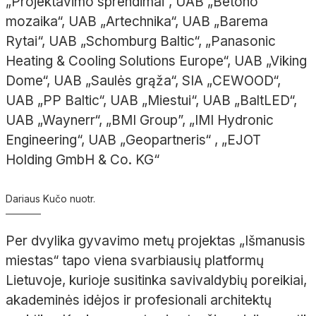
„Projektavimo sprendimai“,
UAB „Betono
mozaika“,
UAB „Artechnika“,
UAB „Barema
Rytai“,
UAB „Schomburg Baltic“,
„Panasonic
Heating & Cooling Solutions Europe“,
UAB „Viking
Dome“,
UAB „Saulės grąža“,
SIA „
CEWOOD“,
UAB „PP
Baltic“,
UAB „
Miestui
“,
UAB „
BaltLED
“,
UAB „Waynerr“,
„BMI Group”,
„IMI Hydronic
Engineering“,
UAB „Geopartneris“ ,
„EJOT
Holding GmbH & Co.
KG“
Dariaus Kučo nuotr.
Per dvylika gyvavimo metų projektas „Išmanusis
miestas“ tapo viena svarbiausių platformų
Lietuvoje, kurioje susitinka savivaldybių poreikiai,
akademinės idėjos ir profesionali architektų