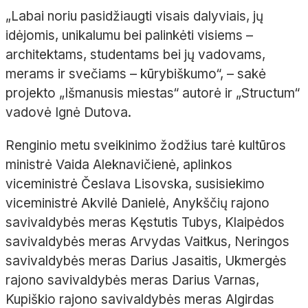
„Labai noriu pasidžiaugti visais dalyviais, jų
idėjomis, unikalumu bei palinkėti visiems –
architektams, studentams bei jų vadovams,
merams ir svečiams – kūrybiškumo“, – sakė
projekto „Išmanusis miestas“ autorė ir „Structum“
vadovė Ignė Dutova.
Renginio metu sveikinimo žodžius tarė kultūros
ministrė Vaida Aleknavičienė, aplinkos
viceministrė Česlava Lisovska, susisiekimo
viceministrė Akvilė Danielė, Anykščių rajono
savivaldybės meras Kęstutis Tubys, Klaipėdos
savivaldybės meras Arvydas Vaitkus, Neringos
savivaldybės meras Darius Jasaitis, Ukmergės
rajono savivaldybės meras Darius Varnas,
Kupiškio rajono savivaldybės meras Algirdas