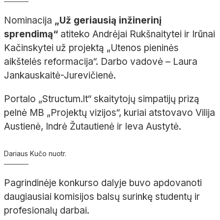
Nominacija
„Už geriausią inžinerinį
sprendimą“
atiteko Andrėjai Rukšnaitytei ir Irūnai
Kačinskytei už projektą „Utenos pieninės
aikštelės reformacija“. Darbo vadovė – Laura
Jankauskaitė-Jurevičienė.
Portalo „Structum.lt“ skaitytojų simpatijų prizą
pelnė MB „Projektų vizijos“, kuriai atstovavo Vilija
Austienė, Indrė Žutautienė ir Ieva Austytė.
Dariaus Kučo nuotr.
Pagrindinėje konkurso dalyje buvo apdovanoti
daugiausiai komisijos balsų surinkę studentų ir
profesionalų darbai.