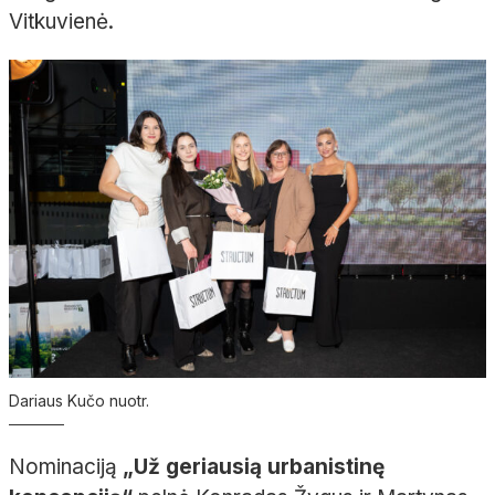
Vitkuvienė.
Dariaus Kučo nuotr.
Nominaciją
„Už geriausią urbanistinę