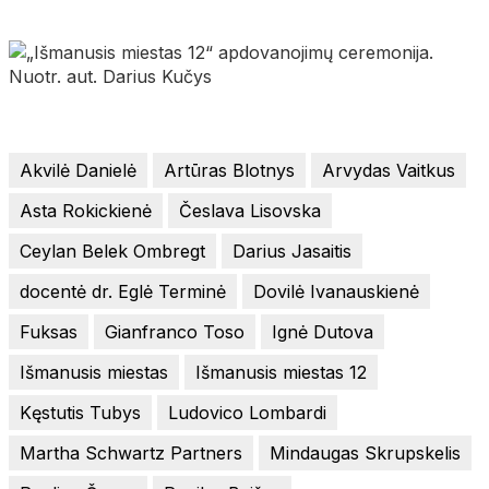
Akvilė Danielė
Artūras Blotnys
Arvydas Vaitkus
Asta Rokickienė
Česlava Lisovska
Ceylan Belek Ombregt
Darius Jasaitis
docentė dr. Eglė Terminė
Dovilė Ivanauskienė
Fuksas
Gianfranco Toso
Ignė Dutova
Išmanusis miestas
Išmanusis miestas 12
Kęstutis Tubys
Ludovico Lombardi
Martha Schwartz Partners
Mindaugas Skrupskelis