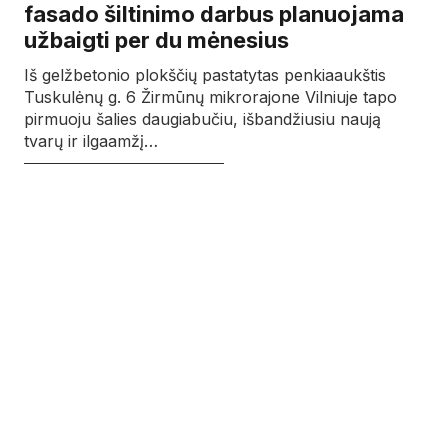
fasado šiltinimo darbus planuojama
užbaigti per du mėnesius
Iš gelžbetonio plokščių pastatytas penkiaaukštis
Tuskulėnų g. 6 Žirmūnų mikrorajone Vilniuje tapo
pirmuoju šalies daugiabučiu, išbandžiusiu naują
tvarų ir ilgaamžį…