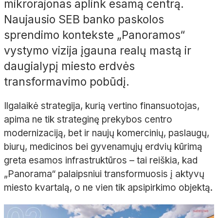
mikrorajonas aplink esamą centrą.
Naujausio SEB banko paskolos
sprendimo kontekste „Panoramos“
vystymo vizija įgauna realų mastą ir
daugialypį miesto erdvės
transformavimo pobūdį.
Ilgalaikė strategija, kurią vertino finansuotojas,
apima ne tik strateginę prekybos centro
modernizaciją, bet ir naujų komercinių, paslaugų,
biurų, medicinos bei gyvenamųjų erdvių kūrimą
greta esamos infrastruktūros – tai reiškia, kad
„Panorama“ palaipsniui transformuosis į aktyvų
miesto kvartalą, o ne vien tik apsipirkimo objektą.