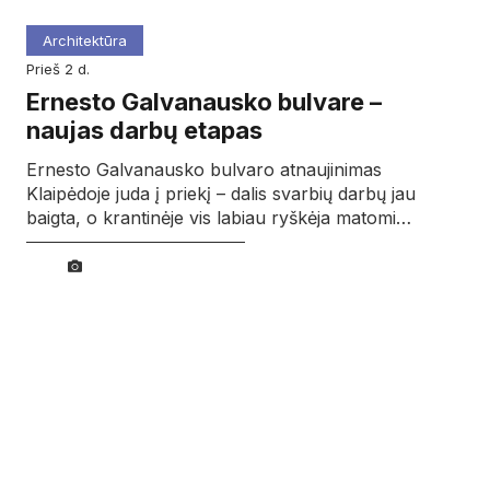
Architektūra
prieš 2 d.
Ernesto Galvanausko bulvare –
naujas darbų etapas
Ernesto Galvanausko bulvaro atnaujinimas
Klaipėdoje juda į priekį – dalis svarbių darbų jau
baigta, o krantinėje vis labiau ryškėja matomi…