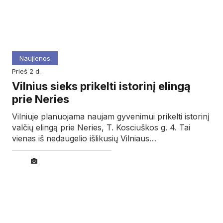
Naujienos
prieš 2 d.
Vilnius sieks prikelti istorinį elingą
prie Neries
Vilniuje planuojama naujam gyvenimui prikelti istorinį
valčių elingą prie Neries, T. Kosciuškos g. 4. Tai
vienas iš nedaugelio išlikusių Vilniaus…