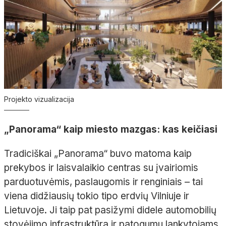
Projekto vizualizacija
„Panorama“ kaip miesto mazgas: kas keičiasi
Tradiciškai „Panorama“ buvo matoma kaip
prekybos ir laisvalaikio centras su įvairiomis
parduotuvėmis, paslaugomis ir renginiais – tai
viena didžiausių tokio tipo erdvių Vilniuje ir
Lietuvoje. Ji taip pat pasižymi didele automobilių
stovėjimo infrastruktūra ir patogumu lankytojams.