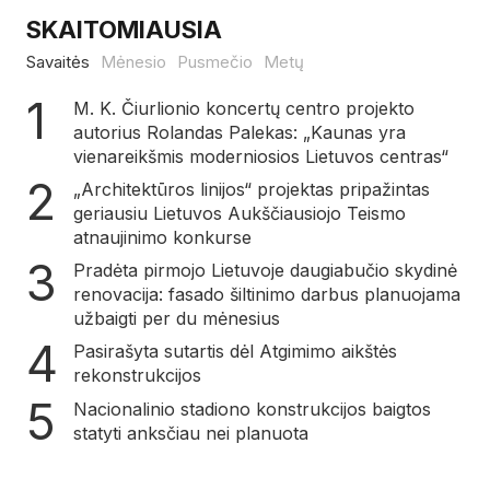
SKAITOMIAUSIA
Savaitės
Mėnesio
Pusmečio
Metų
M. K. Čiurlionio koncertų centro projekto
autorius Rolandas Palekas: „Kaunas yra
vienareikšmis moderniosios Lietuvos centras“
„Architektūros linijos“ projektas pripažintas
geriausiu Lietuvos Aukščiausiojo Teismo
atnaujinimo konkurse
Pradėta pirmojo Lietuvoje daugiabučio skydinė
renovacija: fasado šiltinimo darbus planuojama
užbaigti per du mėnesius
Pasirašyta sutartis dėl Atgimimo aikštės
rekonstrukcijos
Nacionalinio stadiono konstrukcijos baigtos
statyti anksčiau nei planuota