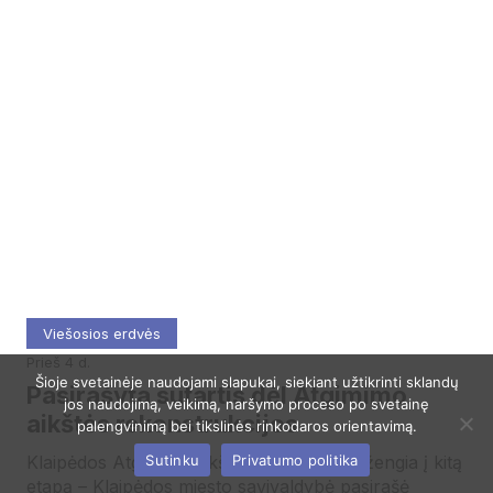
Viešosios erdvės
prieš 4 d.
Šioje svetainėje naudojami slapukai, siekiant užtikrinti sklandų
Pasirašyta sutartis dėl Atgimimo
jos naudojimą, veikimą, naršymo proceso po svetainę
aikštės rekonstrukcijos
palengvinimą bei tikslinės rinkodaros orientavimą.
Sutinku
Privatumo politika
Klaipėdos Atgimimo aikštės atnaujinimas žengia į kitą
etapą – Klaipėdos miesto savivaldybė pasirašė