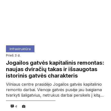
Infrastruktūra
prieš 3 d.
Jogailos gatvės kapitalinis remontas:
naujas dviračių takas ir išsaugotas
istorinis gatvės charakteris
Vilniaus centre prasidėjo Jogailos gatvės kapitalinio
remonto darbai. Vienoje gatvės pusėje jau baigiama
tvarkyti šaligatvius, netrukus darbai persikels į kitą…
4