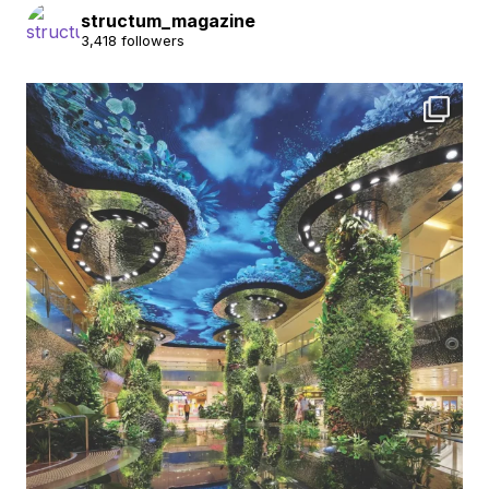
structum_magazine
3,418 followers