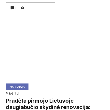
1
Naujienos
prieš 1 d.
Pradėta pirmojo Lietuvoje
daugiabučio skydinė renovacija: