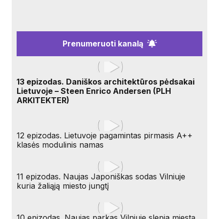
Prenumeruoti kanalą
13 epizodas. Daniškos architektūros pėdsakai
Lietuvoje – Steen Enrico Andersen (PLH
ARKITEKTER)
12 epizodas. Lietuvoje pagamintas pirmasis A++
klasės modulinis namas
11 epizodas. Naujas Japoniškas sodas Vilniuje
kuria žaliąją miesto jungtį
10 epizodas. Naujas parkas Vilniuje slepia miestą