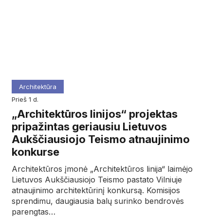
Architektūra
prieš 1 d.
„Architektūros linijos“ projektas
pripažintas geriausiu Lietuvos
Aukščiausiojo Teismo atnaujinimo
konkurse
Architektūros įmonė „Architektūros linija“ laimėjo
Lietuvos Aukščiausiojo Teismo pastato Vilniuje
atnaujinimo architektūrinį konkursą. Komisijos
sprendimu, daugiausia balų surinko bendrovės
parengtas…