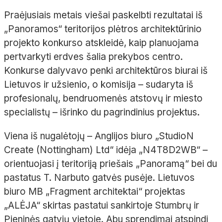
Praėjusiais metais viešai paskelbti rezultatai iš
„Panoramos“ teritorijos plėtros architektūrinio
projekto konkurso atskleidė, kaip planuojama
pertvarkyti erdves šalia prekybos centro.
Konkurse dalyvavo penki architektūros biurai iš
Lietuvos ir užsienio, o komisija – sudaryta iš
profesionalų, bendruomenės atstovų ir miesto
specialistų – išrinko du pagrindinius projektus.
Viena iš nugalėtojų – Anglijos biuro „StudioN
Create (Nottingham) Ltd“ idėja „N4T8D2WB“ –
orientuojasi į teritoriją priešais „Panoramą“ bei du
pastatus T. Narbuto gatvės pusėje. Lietuvos
biuro MB „Fragment architektai“ projektas
„ALĖJA“ skirtas pastatui sankirtoje Stumbrų ir
Pieninės gatvių vietoje. Abu sprendimai atspindi