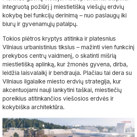
integruotą požiūrį į miestietišką viešųjų erdvių
kokybę bei funkcijų derinimą – nuo paslaugų iki
biurų ir gyvenamųjų patalpų.
Tokios plėtros kryptys atitinka ir platesnius
Vilniaus urbanistinius tikslus – mažinti vien funkcinį
prekybos centrų vaidmenį, o skatinti mišrią
miestietišką aplinką, kur žmonės gyvena, dirba,
leidžia laisvalaikį ir bendrauja. Plačiau tai dera su
Vilniaus ilgalaike miesto erdvių strategija, kur
akcentuojami nauji lankytini taškai, miestiečių
poreikius atitinkančios viešosios erdvės ir
kokybiška architektūra.