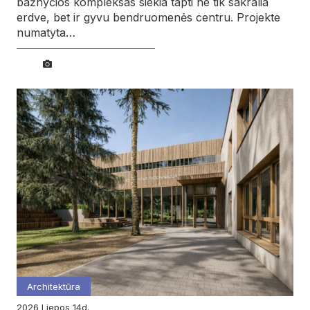
bažnyčios kompleksas siekia tapti ne tik sakralia
erdve, bet ir gyvu bendruomenės centru. Projekte
numatyta…
Architektūra
2026
liepos
14d.