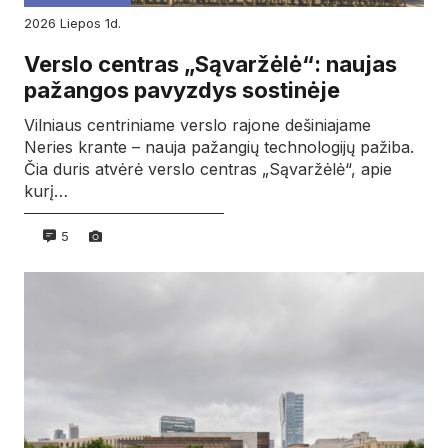
2026
liepos
1d.
Verslo centras „Sąvaržėlė“: naujas
pažangos pavyzdys sostinėje
Vilniaus centriniame verslo rajone dešiniajame
Neries krante – nauja pažangių technologijų pažiba.
Čia duris atvėrė verslo centras „Sąvaržėlė“, apie
kurį…
5