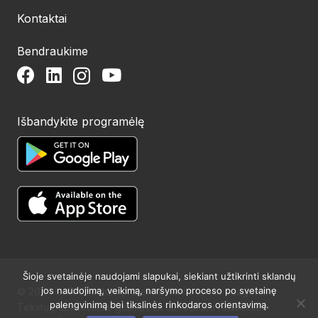
Kontaktai
Bendraukime
Išbandykite programėlę
Šioje svetainėje naudojami slapukai, siekiant užtikrinti sklandų
jos naudojimą, veikimą, naršymo proceso po svetainę
© 2024 UAB Structum projektai. Visos teisės saugomos.
palengvinimą bei tikslinės rinkodaros orientavimą.
Tekstų publikavimas galimas tik su raštišku redakcijos