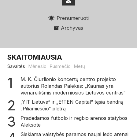
Prenumeruoti
Archyvas
SKAITOMIAUSIA
Savaitės
Mėnesio
Pusmečio
Metų
M. K. Čiurlionio koncertų centro projekto
autorius Rolandas Palekas: „Kaunas yra
vienareikšmis moderniosios Lietuvos centras“
„YIT Lietuva“ ir „EfTEN Capital“ tęsia bendrą
„Piliamiesčio“ plėtrą
Pradedamos futbolo ir regbio arenos statybos
Aleksote
Siekiama valstybės paramos naujai ledo arenai