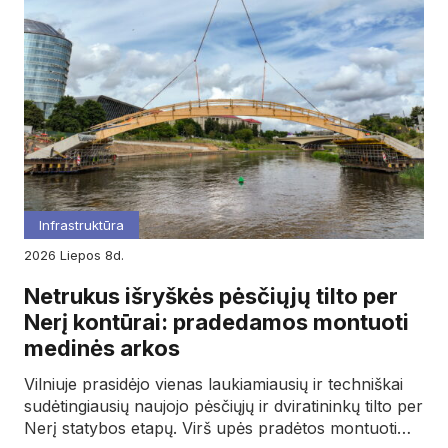
Infrastruktūra
2026
liepos
8d.
Netrukus išryškės pėsčiųjų tilto per
Nerį kontūrai: pradedamos montuoti
medinės arkos
Vilniuje prasidėjo vienas laukiamiausių ir techniškai
sudėtingiausių naujojo pėsčiųjų ir dviratininkų tilto per
Nerį statybos etapų. Virš upės pradėtos montuoti…