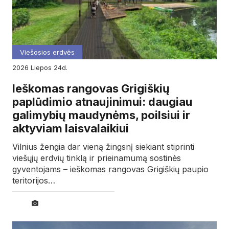
Viešosios erdvės
2026
liepos
24d.
Ieškomas rangovas Grigiškių
paplūdimio atnaujinimui: daugiau
galimybių maudynėms, poilsiui ir
aktyviam laisvalaikiui
Vilnius žengia dar vieną žingsnį siekiant stiprinti
viešųjų erdvių tinklą ir prieinamumą sostinės
gyventojams – ieškomas rangovas Grigiškių paupio
teritorijos…