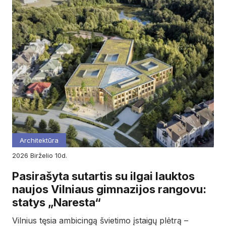
Architektūra
2026
birželio
10d.
Pasirašyta sutartis su ilgai lauktos
naujos Vilniaus gimnazijos rangovu:
statys „Naresta“
Vilnius tęsia ambicingą švietimo įstaigų plėtrą –