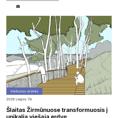
Viešosios erdvės
2026
liepos
7d.
Šlaitas Žirmūnuose transformuosis į
unikalią viešąją erdvę