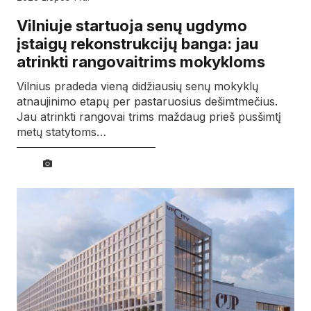
Vilniuje startuoja senų ugdymo
įstaigų rekonstrukcijų banga: jau
atrinkti rangovaitrims mokykloms
Vilnius pradeda vieną didžiausių senų mokyklų
atnaujinimo etapų per pastaruosius dešimtmečius.
Jau atrinkti rangovai trims maždaug prieš pusšimtį
metų statytoms…