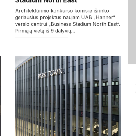
Stadium North East“
Architektūrinio konkurso komisija išrinko
geriausius projektus naujam UAB „Hanner“
verslo centrui „Business Stadium North East“.
Pirmąją vietą iš 9 dalyvių…