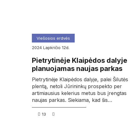
Viešosios erdvės
2024
lapkričio
12d.
Pietrytinėje Klaipėdos dalyje
planuojamas naujas parkas
Pietrytinėje Klaipėdos dalyje, palei Šilutės
plentą, netoli Jūrininkų prospekto per
artimiausius kelerius metus bus įrengtas
naujas parkas. Siekiama, kad šis…
13