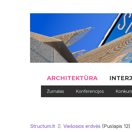
ARCHITEKTŪRA
INTER
Žurnalas
Konferencijos
Konkurs
Structum.lt
Viešosios erdvės
(Puslapis 12)