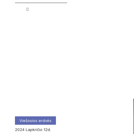
Viešosios erdvės
2024
lapkričio
12d.