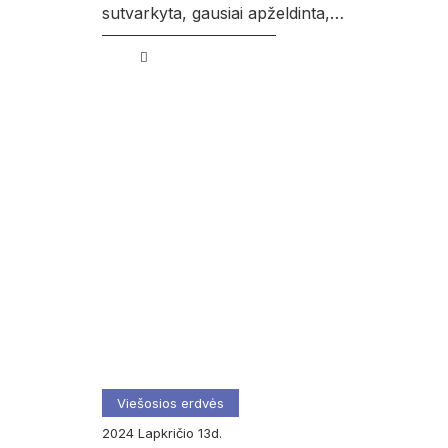
sutvarkyta, gausiai apželdinta,…
Viešosios erdvės
2024
lapkričio
13d.