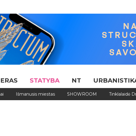
JERAS
STATYBA
NT
URBANISTIK
ai
Išmanusis miestas
SHOWROOM
Tinklalaidė 