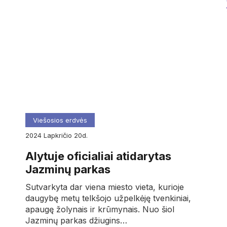
Viešosios erdvės
2024
lapkričio
20d.
Alytuje oficialiai atidarytas
Jazminų parkas
Sutvarkyta dar viena miesto vieta, kurioje
daugybę metų telkšojo užpelkėję tvenkiniai,
apaugę žolynais ir krūmynais. Nuo šiol
Jazminų parkas džiugins…