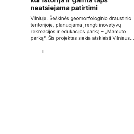
kur istorija ir gamta taps
neatsiejama patirtimi
Vilniuje, Šeškinės geomorfologinio draustinio
teritorijoje, planuojama įrengti inovatyvų
rekreacijos ir edukacijos parką – „Mamuto
parką“. Šis projektas siekia atskleisti Vilniaus…