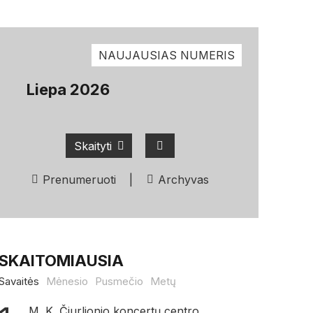
NAUJAUSIAS NUMERIS
Liepa 2026
Skaityti
Prenumeruoti
|
Archyvas
SKAITOMIAUSIA
Savaitės
Mėnesio
Pusmečio
Metų
M. K. Čiurlionio koncertų centro