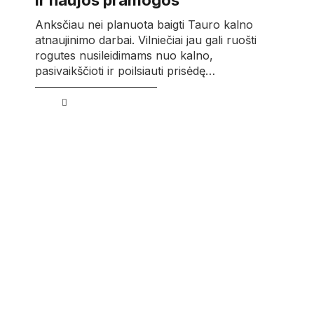
ir naujos pramogos
Anksčiau nei planuota baigti Tauro kalno
atnaujinimo darbai. Vilniečiai jau gali ruošti
rogutes nusileidimams nuo kalno,
pasivaikščioti ir poilsiauti prisėdę…