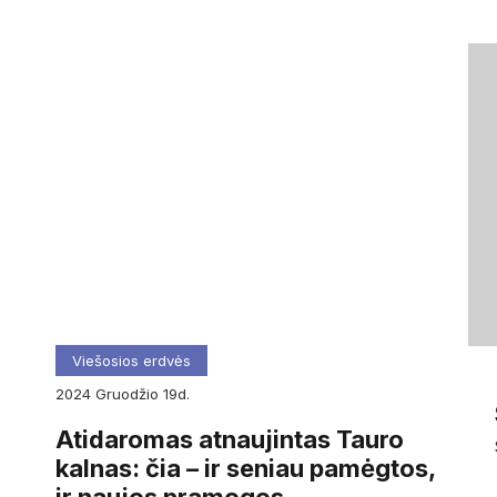
Viešosios erdvės
2024
gruodžio
19d.
Atidaromas atnaujintas Tauro
kalnas: čia – ir seniau pamėgtos,