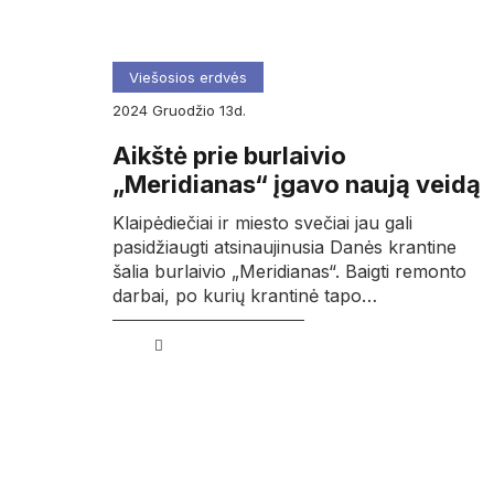
Viešosios erdvės
2024
gruodžio
13d.
Aikštė prie burlaivio
„Meridianas“ įgavo naują veidą
Klaipėdiečiai ir miesto svečiai jau gali
pasidžiaugti atsinaujinusia Danės krantine
šalia burlaivio „Meridianas“. Baigti remonto
darbai, po kurių krantinė tapo…