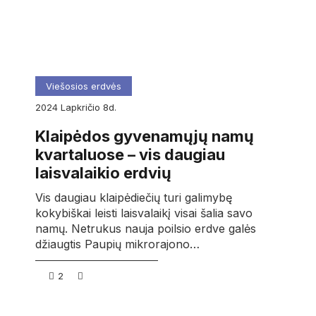
Viešosios erdvės
2024
lapkričio
8d.
Klaipėdos gyvenamųjų namų
kvartaluose – vis daugiau
laisvalaikio erdvių
Vis daugiau klaipėdiečių turi galimybę
kokybiškai leisti laisvalaikį visai šalia savo
namų. Netrukus nauja poilsio erdve galės
džiaugtis Paupių mikrorajono…
2