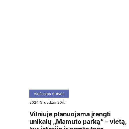
Viešosios erdvės
2024
gruodžio
20d.
Vilniuje planuojama įrengti
unikalų „Mamuto parką“ – vietą,