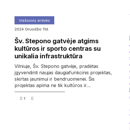
Viešosios erdvės
2024
gruodžio
11d.
Šv. Stepono gatvėje atgims
kultūros ir sporto centras su
unikalia infrastruktūra
Vilniuje, Šv. Stepono gatvėje, pradėtas
įgyvendinti naujas daugiafunkcinis projektas,
skirtas jaunimui ir bendruomenei. Šis
projektas apima ne tik kultūros ir…
1