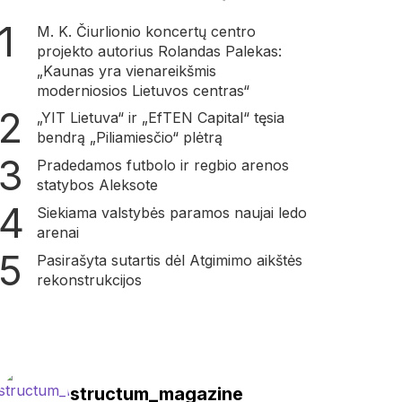
M. K. Čiurlionio koncertų centro
projekto autorius Rolandas Palekas:
„Kaunas yra vienareikšmis
moderniosios Lietuvos centras“
„YIT Lietuva“ ir „EfTEN Capital“ tęsia
bendrą „Piliamiesčio“ plėtrą
Pradedamos futbolo ir regbio arenos
statybos Aleksote
Siekiama valstybės paramos naujai ledo
arenai
Pasirašyta sutartis dėl Atgimimo aikštės
rekonstrukcijos
structum_magazine