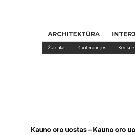
ARCHITEKTŪRA
INTER
Žurnalas
Konferencijos
Konkurs
Kauno oro uostas – Kauno oro uos