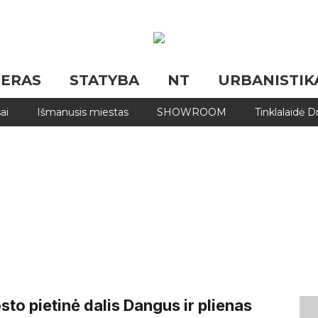
JERAS
STATYBA
NT
URBANISTIK
ai
Išmanusis miestas
SHOWROOM
Tinklalaidė 
to pietinė dalis Dangus ir plienas