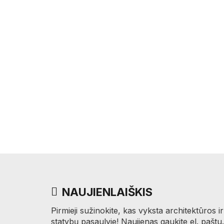
NAUJIENLAIŠKIS
Pirmieji sužinokite, kas vyksta architektūros ir
statybų pasaulyje! Naujienas gaukite el. paštu.