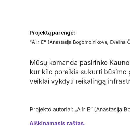
Projektą parengė:
"A ir E" (Anastasija Bogomolnikova, Evelina 
Mūsų komanda pasirinko Kauno oro
kur kilo poreikis sukurti būsimo
veiklai vykdyti reikalingą infrast
Projekto autoriai: „A ir E” (Anastasija
Aiškinamasis raštas.