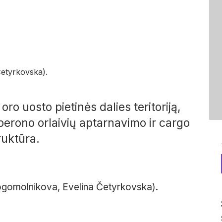
Četyrkovska).
 uosto pietinės dalies teritoriją,
 perono orlaivių aptarnavimo ir cargo
ruktūra.
 Bogomolnikova, Evelina Četyrkovska).