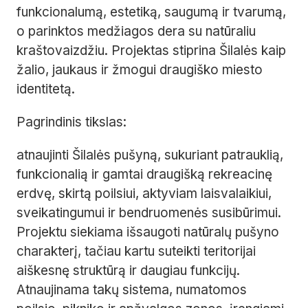
funkcionalumą, estetiką, saugumą ir tvarumą,
o parinktos medžiagos dera su natūraliu
kraštovaizdžiu. Projektas stiprina Šilalės kaip
žalio, jaukaus ir žmogui draugiško miesto
identitetą.
Pagrindinis tikslas:
atnaujinti Šilalės pušyną, sukuriant patrauklią,
funkcionalią ir gamtai draugišką rekreacinę
erdvę, skirtą poilsiui, aktyviam laisvalaikiui,
sveikatingumui ir bendruomenės susibūrimui.
Projektu siekiama išsaugoti natūralų pušyno
charakterį, tačiau kartu suteikti teritorijai
aiškesnę struktūrą ir daugiau funkcijų.
Atnaujinama takų sistema, numatomos