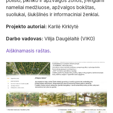
poilsio, pikniko ir apžvalgos zonos, įrengiami
nameliai medžiuose, apžvalgos bokštas,
suoliukai, šiukšlinės ir informaciniai ženklai.
Projekto autoriai:
Karilė Kirklytė
Darbo vadovas:
Vilija Daugėlaitė (VIKO)
Aiškinamasis raštas.