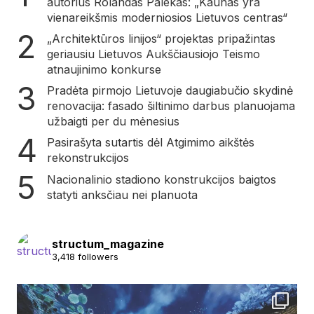
autorius Rolandas Palekas: „Kaunas yra
vienareikšmis moderniosios Lietuvos centras“
„Architektūros linijos“ projektas pripažintas
geriausiu Lietuvos Aukščiausiojo Teismo
atnaujinimo konkurse
Pradėta pirmojo Lietuvoje daugiabučio skydinė
renovacija: fasado šiltinimo darbus planuojama
užbaigti per du mėnesius
Pasirašyta sutartis dėl Atgimimo aikštės
rekonstrukcijos
Nacionalinio stadiono konstrukcijos baigtos
statyti anksčiau nei planuota
structum_magazine
3,418 followers