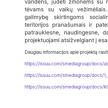
vandens, judėti žmonėms su ne
tėvams su vaikų vežimėliais.
galimybę skirtingoms socia
teritorijos pranašumais ir pat
patrauklesne, naudingesne, da
projektuojami atsižvelgiant į es
Daugiau informacijos apie projektą rasit
https://issuu.com/smediagroup/docs/ai
https://issuu.com/smediagroup/docs/1
https://issuu.com/smediagroup/docs/