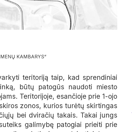
„MENŲ KAMBARYS“
rkyti teritoriją taip, kad sprendiniai
plinką, būtų patogūs naudoti miesto
ms. Teritorijoje, esančioje prie 1-ojo
kiros zonos, kurios turėtų skirtingas
iųjų bei dviračių takais. Takai jungs
uteiks galimybę patogiai prieiti prie