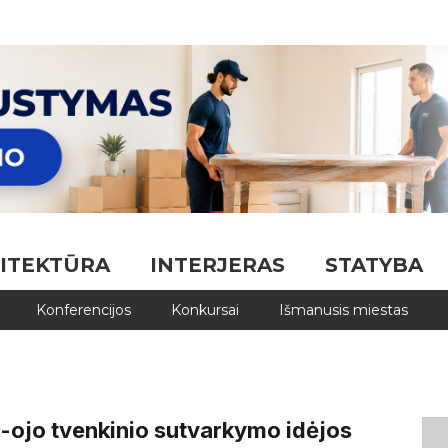
ITEKTŪRA
INTERJERAS
STATYBA
Konferencijos
Konkursai
Išmanusis miestas
1-ojo tvenkinio sutvarkymo idėjos