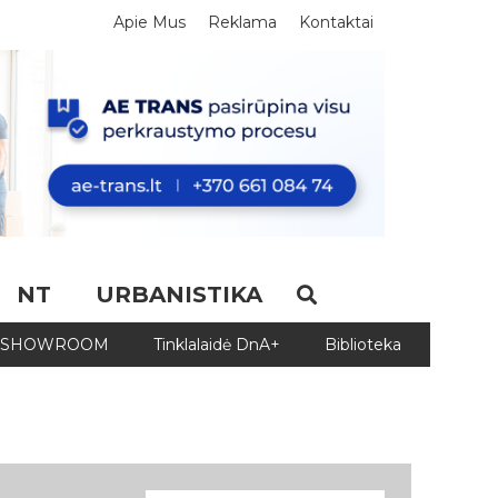
Apie Mus
Reklama
Kontaktai
NT
URBANISTIKA
SHOWROOM
Tinklalaidė DnA+
Biblioteka
Biblio