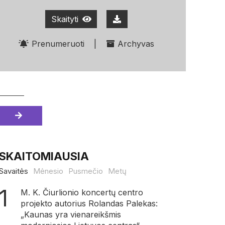
Skaityti
Prenumeruoti
|
Archyvas
SKAITOMIAUSIA
Savaitės
Mėnesio
Pusmečio
Metų
M. K. Čiurlionio koncertų centro
projekto autorius Rolandas Palekas:
„Kaunas yra vienareikšmis