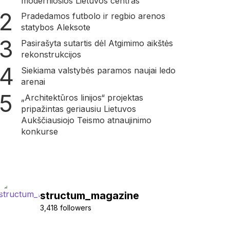
moderniosios Lietuvos centras“
Pradedamos futbolo ir regbio arenos
statybos Aleksote
Pasirašyta sutartis dėl Atgimimo aikštės
rekonstrukcijos
Siekiama valstybės paramos naujai ledo
arenai
„Architektūros linijos“ projektas
pripažintas geriausiu Lietuvos
Aukščiausiojo Teismo atnaujinimo
konkurse
structum_magazine
3,418 followers