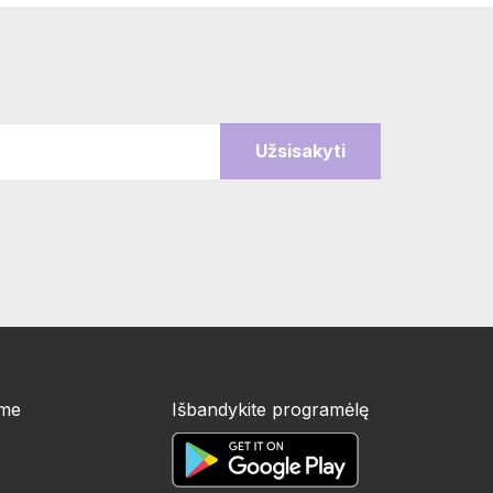
ime
Išbandykite programėlę