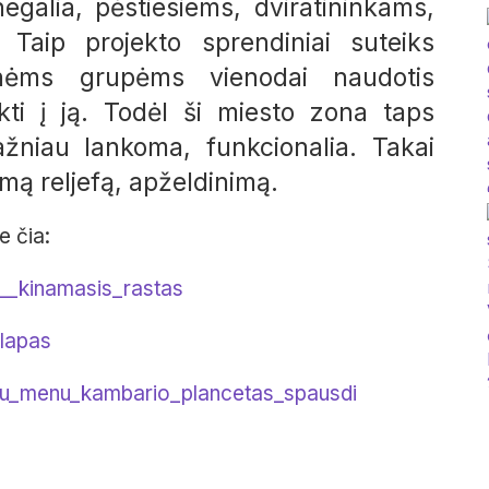
galia, pėstiesiems, dviratininkams,
 Taip projekto sprendiniai suteiks
linėms grupėms vienodai naudotis
ekti į ją. Todėl ši miesto zona taps
žniau lankoma, funkcionalia. Takai
amą reljefą, apželdinimą.
e čia:
__kinamasis_rastas
_lapas
ktu_menu_kambario_plancetas_spausdi