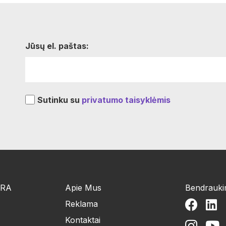
Jūsų el. paštas:
Sutinku su
privatumo taisyklėmis
ŪRA
Apie Mus
Bendrauk
Reklama
Kontaktai