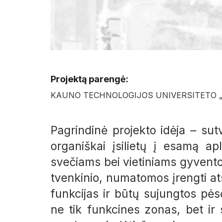
Projektą parengė:
KAUNO TECHNOLOGIJOS UNIVERSITETO 
Pagrindinė projekto idėja – sutva
organiškai įsilietų į esamą a
svečiams bei vietiniams gyventoja
tvenkinio, numatomos įrengti ats
funkcijas ir būtų sujungtos pėsč
ne tik funkcines zonas, bet ir s