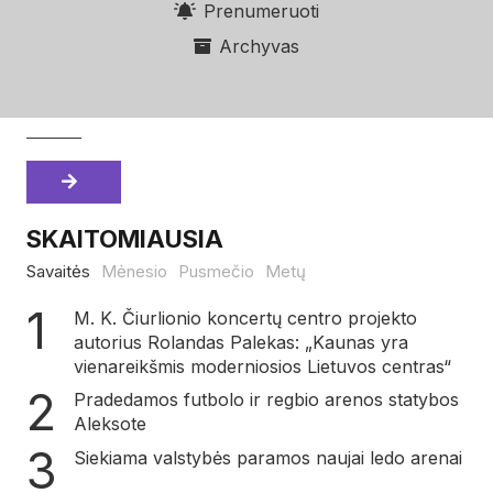
Prenumeruoti
Archyvas
SKAITOMIAUSIA
Savaitės
Mėnesio
Pusmečio
Metų
M. K. Čiurlionio koncertų centro projekto
autorius Rolandas Palekas: „Kaunas yra
vienareikšmis moderniosios Lietuvos centras“
Pradedamos futbolo ir regbio arenos statybos
Aleksote
Siekiama valstybės paramos naujai ledo arenai