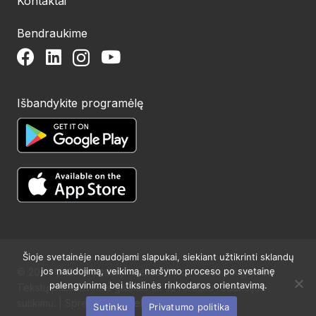
Kontaktai
Bendraukime
Išbandykite programėlę
Šioje svetainėje naudojami slapukai, siekiant užtikrinti sklandų
jos naudojimą, veikimą, naršymo proceso po svetainę
© 2024 UAB Structum projektai. Visos teisės saugomos.
palengvinimą bei tikslinės rinkodaros orientavimą.
Tekstų publikavimas galimas tik su raštišku redakcijos
sutikimu. | Sprendimas:
Websty
Sutinku
Privatumo politika