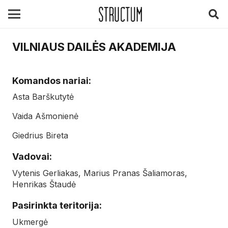
VILNIAUS DAILĖS AKADEMIJA
Komandos nariai:
Asta Barškutytė
Vaida Ašmonienė
Giedrius Bireta
Vadovai:
Vytenis Gerliakas, Marius Pranas Šaliamoras,
Henrikas Štaudė
Pasirinkta teritorija:
Ukmergė