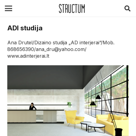
ADI studija
Ana Drutel/Dizaino studija „AD interjerai“/Mob.
868656390/ana_dru@yahoo.com/
www.adinterjerai.lt