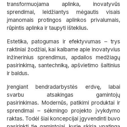
transformuojama aplinka, inovatyvūs
sprendimai, leidžiantys mėgautis visais
įmanomais protingos aplinkos privalumais,
rūpintis aplinka ir taupyti išteklius.
Estetika, patogumas ir efektyvumas – trys
raktiniai žodžiai, kai kalbame apie inovatyvius
inžinerinius sprendimus, apdailos medžiagų
pasirinkimą, santechniką, apšvietimo šaltinius
ir baldus.
Įrengiant bendradarbystės erdvę, labai
svarbu atsakingas gamintojų
pasirinkimas. Modernūs, patikimi produktai ir
sprendimai – sėkmingo projekto įvykdymo
raktas. Todėl šiai koncepcijai įgyvendinti buvo
pasirinkti tie gamintojai, kurie skiria ypatingą