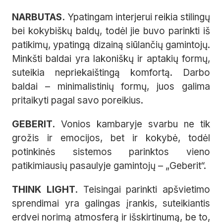
NARBUTAS.
Ypatingam interjerui reikia stilingų
bei kokybiškų baldų, todėl jie buvo parinkti iš
patikimų, ypatingą dizainą siūlančių gamintojų.
Minkšti baldai yra lakoniškų ir aptakių formų,
suteikia nepriekaištingą komfortą. Darbo
baldai – minimalistinių formų, juos galima
pritaikyti pagal savo poreikius.
GEBERIT.
Vonios kambaryje svarbu ne tik
grožis ir emocijos, bet ir kokybė, todėl
potinkinės sistemos parinktos vieno
patikimiausių pasaulyje gamintojų – „Geberit“.
THINK LIGHT.
Teisingai parinkti apšvietimo
sprendimai yra galingas įrankis, suteikiantis
erdvei norimą atmosferą ir išskirtinumą, be to,