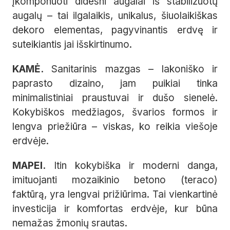
įkomponuoti didesni augalai iš stabilizuotų
augalų – tai ilgalaikis, unikalus, šiuolaikiškas
dekoro elementas, pagyvinantis erdvę ir
suteikiantis jai išskirtinumo.
KAMĖ.
Sanitarinis mazgas – lakoniško ir
paprasto dizaino, jam puikiai tinka
minimalistiniai praustuvai ir dušo sienelė.
Kokybiškos medžiagos, švarios formos ir
lengva priežiūra – viskas, ko reikia viešoje
erdvėje.
MAPEI.
Itin kokybiška ir moderni danga,
imituojanti mozaikinio betono (teraco)
faktūrą, yra lengvai prižiūrima. Tai vienkartinė
investicija ir komfortas erdvėje, kur būna
nemažas žmonių srautas.