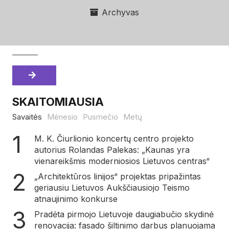
Archyvas
SKAITOMIAUSIA
Savaitės
Mėnesio
Pusmečio
Metų
M. K. Čiurlionio koncertų centro projekto
autorius Rolandas Palekas: „Kaunas yra
vienareikšmis moderniosios Lietuvos centras“
„Architektūros linijos“ projektas pripažintas
geriausiu Lietuvos Aukščiausiojo Teismo
atnaujinimo konkurse
Pradėta pirmojo Lietuvoje daugiabučio skydinė
renovacija: fasado šiltinimo darbus planuojama