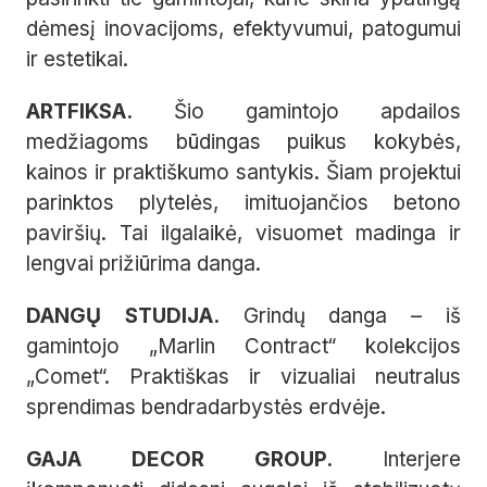
dėmesį inovacijoms, efektyvumui, patogumui
ir estetikai.
ARTFIKSA.
Šio gamintojo apdailos
medžiagoms būdingas puikus kokybės,
kainos ir praktiškumo santykis. Šiam projektui
parinktos plytelės, imituojančios betono
paviršių. Tai ilgalaikė, visuomet madinga ir
lengvai prižiūrima danga.
DANGŲ STUDIJA.
Grindų danga – iš
gamintojo „Marlin Contract“ kolekcijos
„Comet“. Praktiškas ir vizualiai neutralus
sprendimas bendradarbystės erdvėje.
GAJA DECOR GROUP.
Interjere