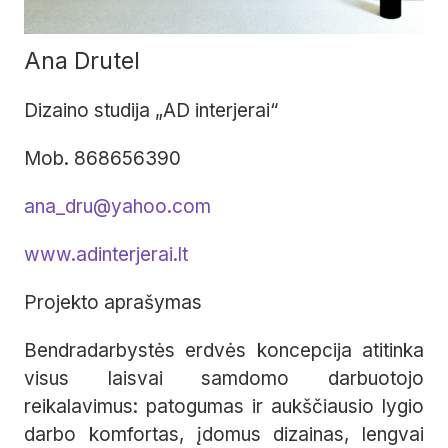
Ana Drutel
Dizaino studija „AD interjerai“
Mob. 868656390
ana_dru@yahoo.com
www.adinterjerai.lt
Projekto aprašymas
Bendradarbystės erdvės koncepcija atitinka
visus laisvai samdomo darbuotojo
reikalavimus: patogumas ir aukščiausio lygio
darbo komfortas, įdomus dizainas, lengvai