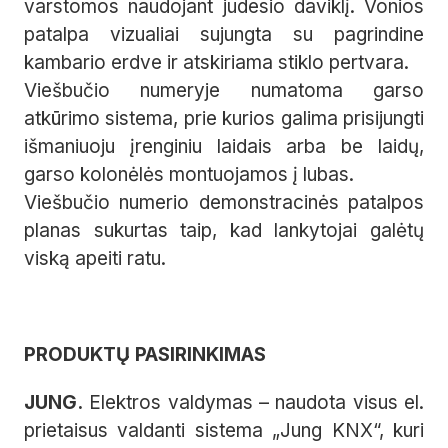
varstomos naudojant judesio daviklį. Vonios
patalpa vizualiai sujungta su pagrindine
kambario erdve ir atskiriama stiklo pertvara.
Viešbučio numeryje numatoma garso
atkūrimo sistema, prie kurios galima prisijungti
išmaniuoju įrenginiu laidais arba be laidų,
garso kolonėlės montuojamos į lubas.
Viešbučio numerio demonstracinės patalpos
planas sukurtas taip, kad lankytojai galėtų
viską apeiti ratu.
PRODUKTŲ PASIRINKIMAS
JUNG.
Elektros valdymas – naudota visus el.
prietaisus valdanti sistema „Jung KNX“, kuri