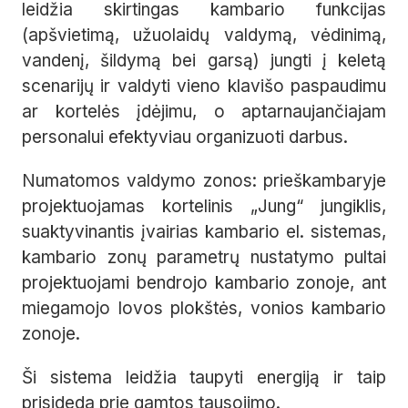
leidžia skirtingas kambario funkcijas
(apšvietimą, užuolaidų valdymą, vėdinimą,
vandenį, šildymą bei garsą) jungti į keletą
scenarijų ir valdyti vieno klavišo paspaudimu
ar kortelės įdėjimu, o aptarnaujančiajam
personalui efektyviau organizuoti darbus.
Numatomos valdymo zonos: prieškambaryje
projektuojamas kortelinis „Jung“ jungiklis,
suaktyvinantis įvairias kambario el. sistemas,
kambario zonų parametrų nustatymo pultai
projektuojami bendrojo kambario zonoje, ant
miegamojo lovos plokštės, vonios kambario
zonoje.
Ši sistema leidžia taupyti energiją ir taip
prisideda prie gamtos tausojimo.