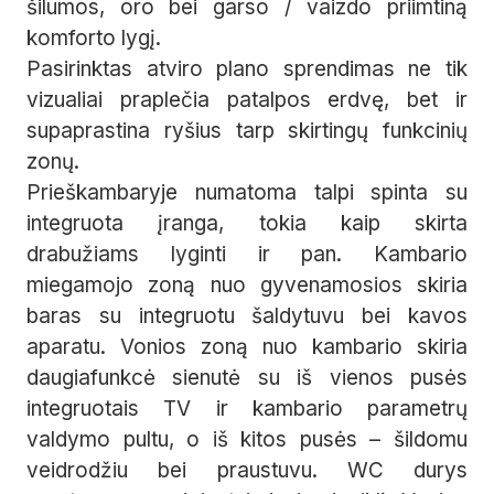
šilumos, oro bei garso / vaizdo priimtiną
komforto lygį.
Pasirinktas atviro plano sprendimas ne tik
vizualiai praplečia patalpos erdvę, bet ir
supaprastina ryšius tarp skirtingų funkcinių
zonų.
Prieškambaryje numatoma talpi spinta su
integruota įranga, tokia kaip skirta
drabužiams lyginti ir pan. Kambario
miegamojo zoną nuo gyvenamosios skiria
baras su integruotu šaldytuvu bei kavos
aparatu. Vonios zoną nuo kambario skiria
daugiafunkcė sienutė su iš vienos pusės
integruotais TV ir kambario parametrų
valdymo pultu, o iš kitos pusės – šildomu
veidrodžiu bei praustuvu. WC durys