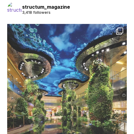
structum_magazine
3,418 followers