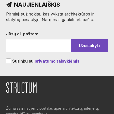
NAUJIENLAIŠKIS
Pirmieji sužinokite, kas vyksta architektūros ir
statybų pasaulyje! Naujienas gaukite el. paštu.
Jūsų el. paštas:
Sutinku su
privatumo taisyklėmis
Žurnalas ir naujienų portalas apie architektūrą, interjerą,
statybą, NT ir urbanistiką.