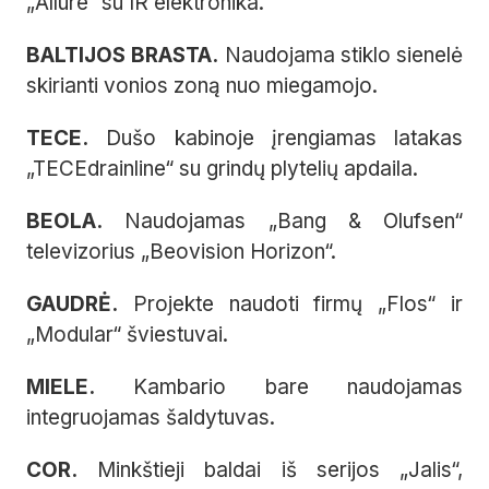
„Allure“ su IR elektronika.
BALTIJOS BRASTA.
Naudojama stiklo sienelė
skirianti vonios zoną nuo miegamojo.
TECE.
Dušo kabinoje įrengiamas latakas
„TECEdrainline“ su grindų plytelių apdaila.
BEOLA.
Naudojamas „Bang & Olufsen“
televizorius „Beovision Horizon“.
GAUDRĖ.
Projekte naudoti firmų „Flos“ ir
„Modular“ šviestuvai.
MIELE.
Kambario bare naudojamas
integruojamas šaldytuvas.
COR.
Minkštieji baldai iš serijos „Jalis“,