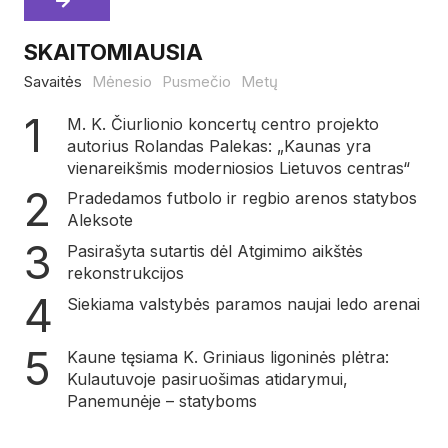
SKAITOMIAUSIA
Savaitės
Mėnesio
Pusmečio
Metų
M. K. Čiurlionio koncertų centro projekto
autorius Rolandas Palekas: „Kaunas yra
vienareikšmis moderniosios Lietuvos centras“
Pradedamos futbolo ir regbio arenos statybos
Aleksote
Pasirašyta sutartis dėl Atgimimo aikštės
rekonstrukcijos
Siekiama valstybės paramos naujai ledo arenai
Kaune tęsiama K. Griniaus ligoninės plėtra:
Kulautuvoje pasiruošimas atidarymui,
Panemunėje – statyboms