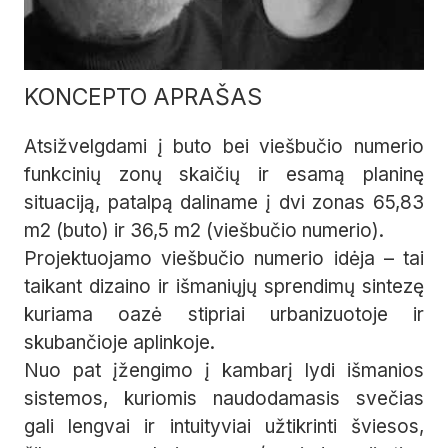
KONCEPTO APRAŠAS
Atsižvelgdami į buto bei viešbučio numerio
funkcinių zonų skaičių ir esamą planinę
situaciją, patalpą daliname į dvi zonas 65,83
m2 (buto) ir 36,5 m2 (viešbučio numerio).
Projektuojamo viešbučio numerio idėja – tai
taikant dizaino ir išmaniųjų sprendimų sintezę
kuriama oazė stipriai urbanizuotoje ir
skubančioje aplinkoje.
Nuo pat įžengimo į kambarį lydi išmanios
sistemos, kuriomis naudodamasis svečias
gali lengvai ir intuityviai užtikrinti šviesos,