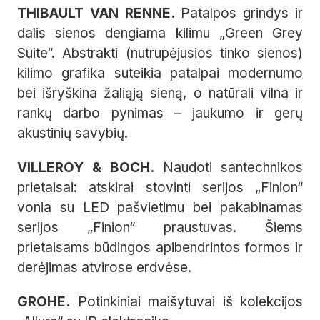
THIBAULT VAN RENNE.
Patalpos grindys ir
dalis sienos dengiama kilimu „Green Grey
Suite“. Abstrakti (nutrupėjusios tinko sienos)
kilimo grafika suteikia patalpai modernumo
bei išryškina žaliąją sieną, o natūrali vilna ir
rankų darbo pynimas – jaukumo ir gerų
akustinių savybių.
VILLEROY & BOCH.
Naudoti santechnikos
prietaisai: atskirai stovinti serijos „Finion“
vonia su LED pašvietimu bei pakabinamas
serijos „Finion“ praustuvas. Šiems
prietaisams būdingos apibendrintos formos ir
derėjimas atvirose erdvėse.
GROHE.
Potinkiniai maišytuvai iš kolekcijos