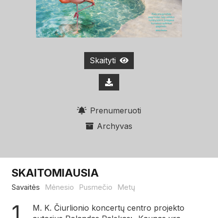
Skaityti
Prenumeruoti
Archyvas
SKAITOMIAUSIA
Savaitės
Mėnesio
Pusmečio
Metų
M. K. Čiurlionio koncertų centro projekto