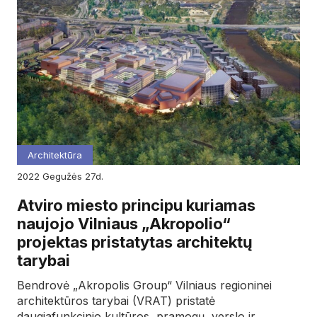
Architektūra
2022
gegužės
27d.
Atviro miesto principu kuriamas
naujojo Vilniaus „Akropolio“
projektas pristatytas architektų
tarybai
Bendrovė „Akropolis Group“ Vilniaus regioninei
architektūros tarybai (VRAT) pristatė
daugiafunkcinio kultūros, pramogų, verslo ir