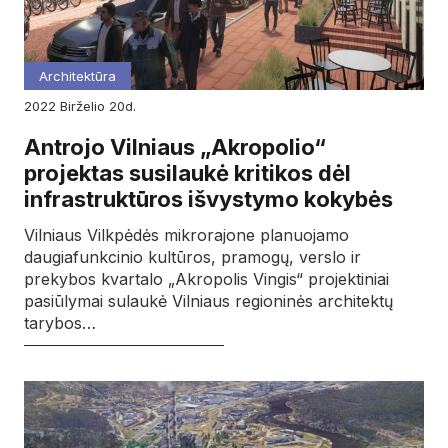
Architektūra
2022
birželio
20d.
Antrojo Vilniaus „Akropolio“
projektas susilaukė kritikos dėl
infrastruktūros išvystymo kokybės
Vilniaus Vilkpėdės mikrorajone planuojamo
daugiafunkcinio kultūros, pramogų, verslo ir
prekybos kvartalo „Akropolis Vingis“ projektiniai
pasiūlymai sulaukė Vilniaus regioninės architektų
tarybos…