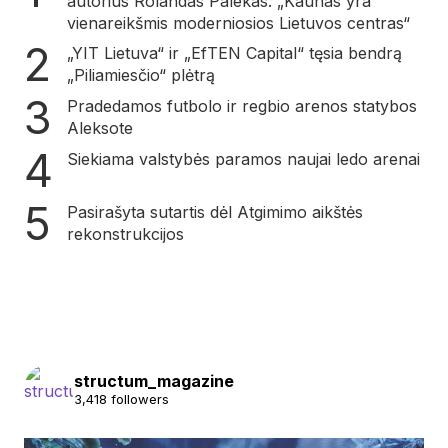
autorius Rolandas Palekas: „Kaunas yra
vienareikšmis moderniosios Lietuvos centras“
„YIT Lietuva“ ir „EfTEN Capital“ tęsia bendrą
„Piliamiesčio“ plėtrą
Pradedamos futbolo ir regbio arenos statybos
Aleksote
Siekiama valstybės paramos naujai ledo arenai
Pasirašyta sutartis dėl Atgimimo aikštės
rekonstrukcijos
structum_magazine
3,418 followers