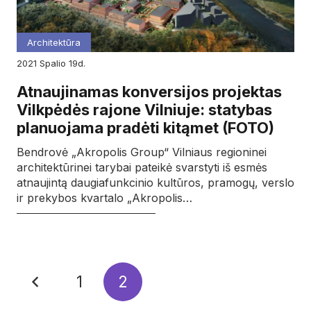
Architektūra
2021
spalio
19d.
Atnaujinamas konversijos projektas
Vilkpėdės rajone Vilniuje: statybas
planuojama pradėti kitąmet (FOTO)
Bendrovė „Akropolis Group“ Vilniaus regioninei
architektūrinei tarybai pateikė svarstyti iš esmės
atnaujintą daugiafunkcinio kultūros, pramogų, verslo
ir prekybos kvartalo „Akropolis…
1
2