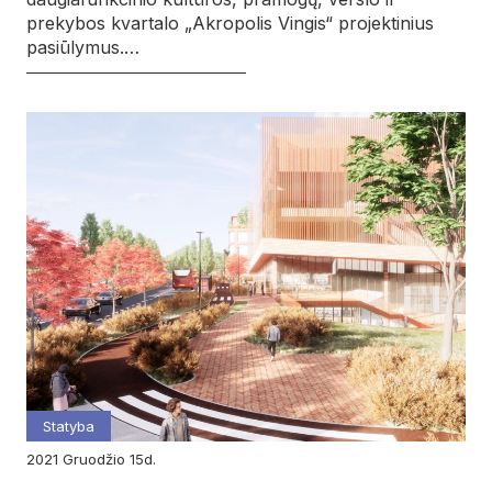
prekybos kvartalo „Akropolis Vingis“ projektinius
pasiūlymus.…
Statyba
2021
gruodžio
15d.