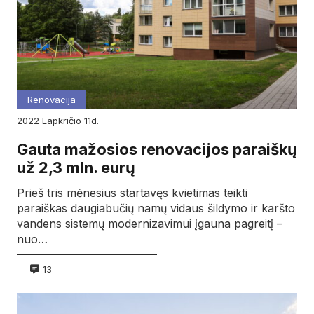
Renovacija
2022
lapkričio
11d.
Gauta mažosios renovacijos paraiškų
už 2,3 mln. eurų
Prieš tris mėnesius startavęs kvietimas teikti
paraiškas daugiabučių namų vidaus šildymo ir karšto
vandens sistemų modernizavimui įgauna pagreitį –
nuo…
13