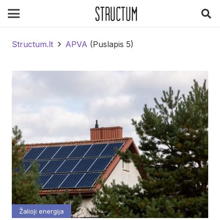
Structum.lt
APVA
(Puslapis 5)
Žalioji energija