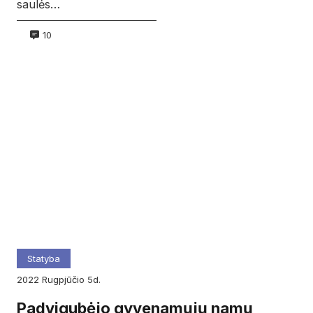
saulės…
10
Statyba
2022
rugpjūčio
5d.
Padvigubėjo gyvenamųjų namų