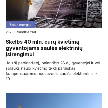
Žalioji energija
2023
balandžio
26d.
Skelbs 40 mln. eurų kvietimą
gyventojams saulės elektrinių
įsirengimui
Jau šį penktadienį, balandžio 28 d., gyventojai ir vėl
sulauks naujo kvietimo teikti paraiškas
kompensacijoms nuosavoms saulės elektrinėms iki
10…