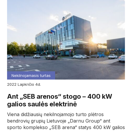
Nekilnojamasis turtas
2022
lapkričio
4d.
Ant „SEB arenos“ stogo – 400 kW
galios saulės elektrinė
Viena didžiausių nekilnojamojo turto plėtros
bendrovių grupių Lietuvoje „Darnu Group“ ant
sporto komplekso „SEB arena“ statys 400 kW galios