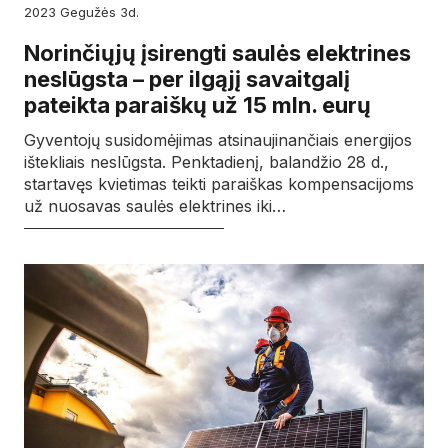
2023
gegužės
3d.
Norinčiųjų įsirengti saulės elektrines
neslūgsta – per ilgąjį savaitgalį
pateikta paraiškų už 15 mln. eurų
Gyventojų susidomėjimas atsinaujinančiais energijos
ištekliais neslūgsta. Penktadienį, balandžio 28 d.,
startavęs kvietimas teikti paraiškas kompensacijoms
už nuosavas saulės elektrines iki…