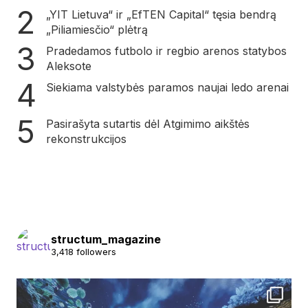
„YIT Lietuva“ ir „EfTEN Capital“ tęsia bendrą
„Piliamiesčio“ plėtrą
Pradedamos futbolo ir regbio arenos statybos
Aleksote
Siekiama valstybės paramos naujai ledo arenai
Pasirašyta sutartis dėl Atgimimo aikštės
rekonstrukcijos
structum_magazine
3,418 followers