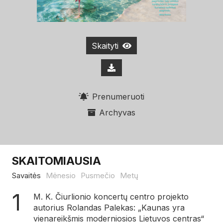
Skaityti
Prenumeruoti
Archyvas
SKAITOMIAUSIA
Savaitės
Mėnesio
Pusmečio
Metų
M. K. Čiurlionio koncertų centro projekto
autorius Rolandas Palekas: „Kaunas yra
vienareikšmis moderniosios Lietuvos centras“