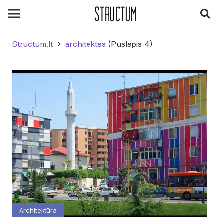
Structum.lt
architektas
(Puslapis 4)
Architektūra