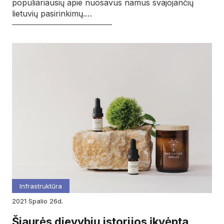
populiariausių apie nuosavus namus svajojančių
lietuvių pasirinkimų.…
Infrastruktūra
2021
spalio
26d.
Šiaurės dievybių istorijos įkvėpta