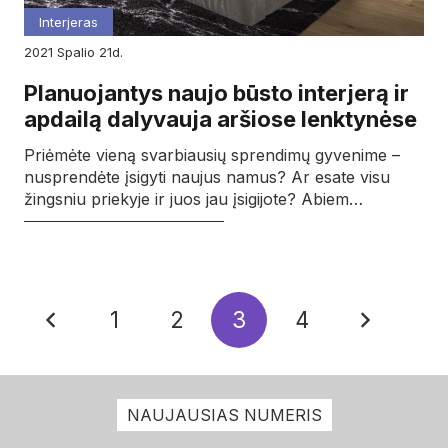
Interjeras
2021
spalio
21d.
Planuojantys naujo būsto interjerą ir
apdailą dalyvauja aršiose lenktynėse
Priėmėte vieną svarbiausių sprendimų gyvenime –
nusprendėte įsigyti naujus namus? Ar esate visu
žingsniu priekyje ir juos jau įsigijote? Abiem…
1
2
3
4
NAUJAUSIAS NUMERIS