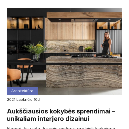
Architektūra
2021
lapkričio
10d.
Aukščiausios kokybės sprendimai –
unikaliam interjero dizainui
Namai, tai vieta, kurioje malonu praleisti kiekvieną