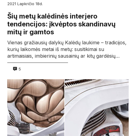
2021
lapkričio
18d.
Šių metų kalėdinės interjero
tendencijos: įkvėptos skandinavų
mitų ir gamtos
Vienas gražiausių dalykų Kalėdų laukime – tradicijos,
kurių laikomės metai iš metų: susitikimai su
artimaisiais, imbierinių sausainių ar kitų gardėsių…
5