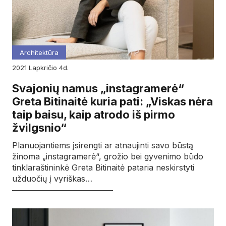
Architektūra
2021
lapkričio
4d.
Svajonių namus „instagramerė“
Greta Bitinaitė kuria pati: „Viskas nėra
taip baisu, kaip atrodo iš pirmo
žvilgsnio“
Planuojantiems įsirengti ar atnaujinti savo būstą
žinoma „instagramerė“, grožio bei gyvenimo būdo
tinklaraštininkė Greta Bitinaitė pataria neskirstyti
užduočių į vyriškas…