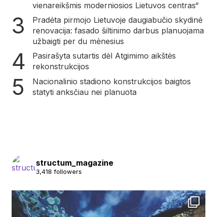
vienareikšmis moderniosios Lietuvos centras“
Pradėta pirmojo Lietuvoje daugiabučio skydinė
renovacija: fasado šiltinimo darbus planuojama
užbaigti per du mėnesius
Pasirašyta sutartis dėl Atgimimo aikštės
rekonstrukcijos
Nacionalinio stadiono konstrukcijos baigtos
statyti anksčiau nei planuota
structum_magazine
3,418 followers