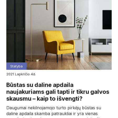
Statyba
2021
lapkričio
4d.
Būstas su daline apdaila
naujakuriams gali tapti ir tikru galvos
skausmu – kaip to išvengti?
Daugumai nekilnojamojo turto pirkėjų būstas su
daline apdaila skamba patraukliai ir yra vienas