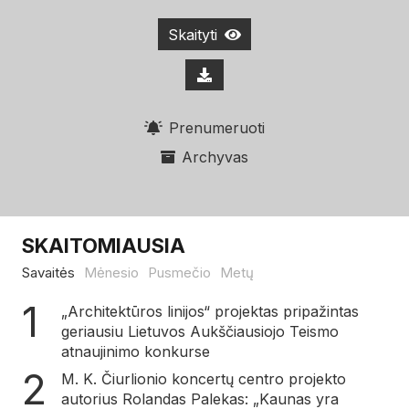
Skaityti
Prenumeruoti
Archyvas
SKAITOMIAUSIA
Savaitės
Mėnesio
Pusmečio
Metų
„Architektūros linijos“ projektas pripažintas
geriausiu Lietuvos Aukščiausiojo Teismo
atnaujinimo konkurse
M. K. Čiurlionio koncertų centro projekto
autorius Rolandas Palekas: „Kaunas yra