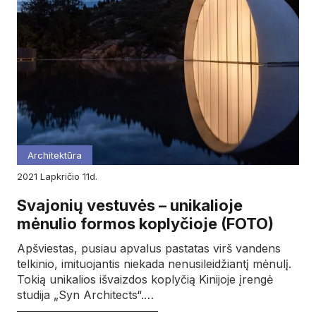
Architektūra
2021
lapkričio
11d.
Svajonių vestuvės – unikalioje
mėnulio formos koplyčioje (FOTO)
Apšviestas, pusiau apvalus pastatas virš vandens
telkinio, imituojantis niekada nenusileidžiantį mėnulį.
Tokią unikalios išvaizdos koplyčią Kinijoje įrengė
studija „Syn Architects“.…