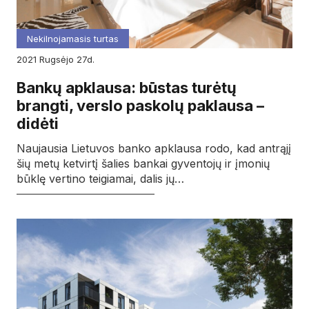
Nekilnojamasis turtas
2021
rugsėjo
27d.
Bankų apklausa: būstas turėtų
brangti, verslo paskolų paklausa –
didėti
Naujausia Lietuvos banko apklausa rodo, kad antrąjį
šių metų ketvirtį šalies bankai gyventojų ir įmonių
būklę vertino teigiamai, dalis jų…