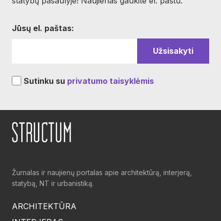
statybų pasaulyje! Naujienas gaukite el. paštu.
Jūsų el. paštas:
Sutinku su
privatumo taisyklėmis
Žurnalas ir naujienų portalas apie architektūrą, interjerą,
statybą, NT ir urbanistiką.
ARCHITEKTŪRA