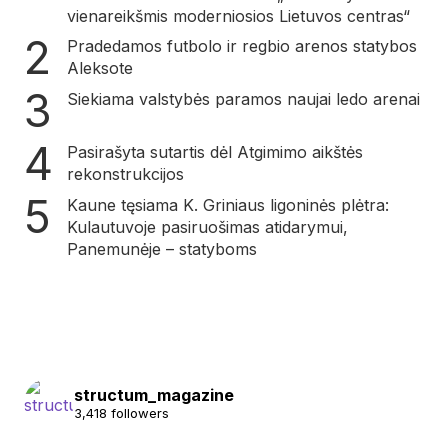
vienareikšmis moderniosios Lietuvos centras“
Pradedamos futbolo ir regbio arenos statybos
Aleksote
Siekiama valstybės paramos naujai ledo arenai
Pasirašyta sutartis dėl Atgimimo aikštės
rekonstrukcijos
Kaune tęsiama K. Griniaus ligoninės plėtra:
Kulautuvoje pasiruošimas atidarymui,
Panemunėje – statyboms
structum_magazine
3,418 followers