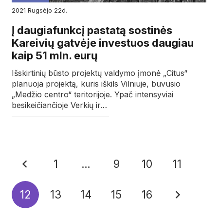
2021
rugsėjo
22d.
Į daugiafunkcį pastatą sostinės
Kareivių gatvėje investuos daugiau
kaip 51 mln. eurų
Išskirtinių būsto projektų valdymo įmonė „Citus“
planuoja projektą, kuris iškils Vilniuje, buvusio
„Medžio centro“ teritorijoje. Ypač intensyviai
besikeičiančioje Verkių ir…
1
…
9
10
11
12
13
14
15
16