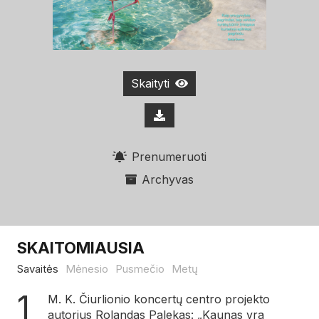
Skaityti
Prenumeruoti
Archyvas
SKAITOMIAUSIA
Savaitės
Mėnesio
Pusmečio
Metų
M. K. Čiurlionio koncertų centro projekto
autorius Rolandas Palekas: „Kaunas yra