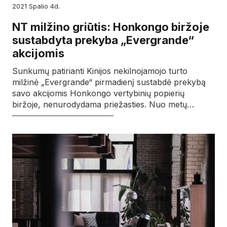
2021
spalio
4d.
NT milžino griūtis: Honkongo biržoje
sustabdyta prekyba „Evergrande“
akcijomis
Sunkumų patirianti Kinijos nekilnojamojo turto
milžinė „Evergrande“ pirmadienį sustabdė prekybą
savo akcijomis Honkongo vertybinių popierių
biržoje, nenurodydama priežasties. Nuo metų…