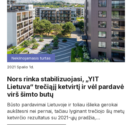
Nekilnojamasis turtas
2021
spalio
1d.
Nors rinka stabilizuojasi, „YIT
Lietuva“ trečiąjį ketvirtį ir vėl pardavė
virš šimto butų
Būsto pardavimai Lietuvoje ir toliau išlieka gerokai
aukštesni nei pernai, tačiau lyginant trečiojo šių metų
ketvirčio rezultatus su 2021-ųjų pradžia,…