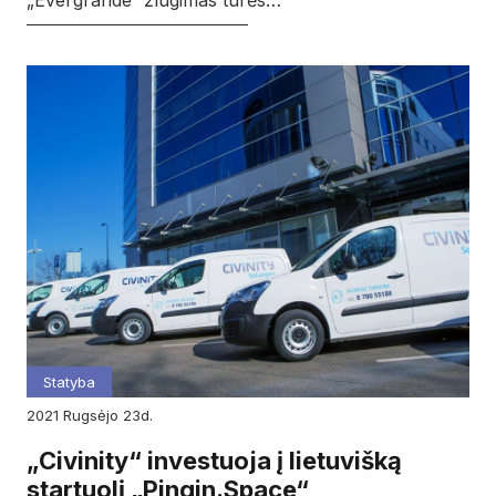
„Evergrande“ žlugimas turės…
Statyba
2021
rugsėjo
23d.
„Civinity“ investuoja į lietuvišką
startuolį „Pingin.Space“