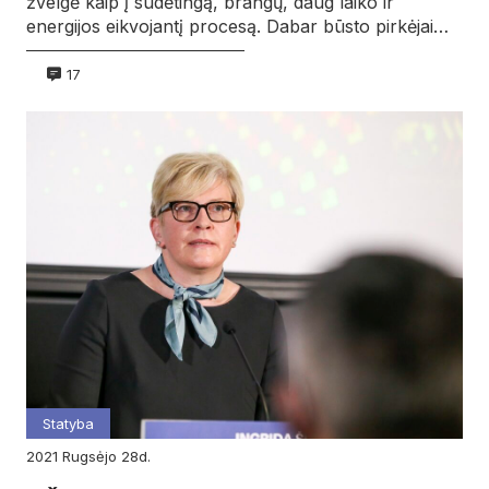
žvelgė kaip į sudėtingą, brangų, daug laiko ir
energijos eikvojantį procesą. Dabar būsto pirkėjai…
17
Statyba
2021
rugsėjo
28d.