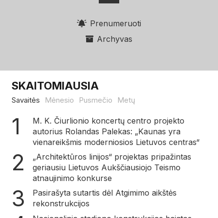
Prenumeruoti
Archyvas
SKAITOMIAUSIA
Savaitės
Mėnesio
Pusmečio
Metų
M. K. Čiurlionio koncertų centro projekto
autorius Rolandas Palekas: „Kaunas yra
vienareikšmis moderniosios Lietuvos centras“
„Architektūros linijos“ projektas pripažintas
geriausiu Lietuvos Aukščiausiojo Teismo
atnaujinimo konkurse
Pasirašyta sutartis dėl Atgimimo aikštės
rekonstrukcijos