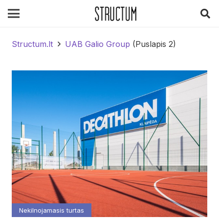
Structum.lt
UAB Galio Group
(Puslapis 2)
Nekilnojamasis turtas