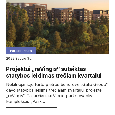
Infrastruktūra
2022
sausio
3d.
Projektui „reVingis“ suteiktas
statybos leidimas trečiam kvartalui
Nekilnojamojo turto plėtros bendrovė „Galio Group“
gavo statybos leidimą trečiajam kvartalui projekte
„reVingis“. Tai arčiausiai Vingio parko esantis
kompleksas „Park…