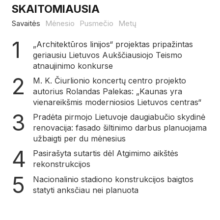
SKAITOMIAUSIA
Savaitės
Mėnesio
Pusmečio
Metų
„Architektūros linijos“ projektas pripažintas
geriausiu Lietuvos Aukščiausiojo Teismo
atnaujinimo konkurse
M. K. Čiurlionio koncertų centro projekto
autorius Rolandas Palekas: „Kaunas yra
vienareikšmis moderniosios Lietuvos centras“
Pradėta pirmojo Lietuvoje daugiabučio skydinė
renovacija: fasado šiltinimo darbus planuojama
užbaigti per du mėnesius
Pasirašyta sutartis dėl Atgimimo aikštės
rekonstrukcijos
Nacionalinio stadiono konstrukcijos baigtos
statyti anksčiau nei planuota