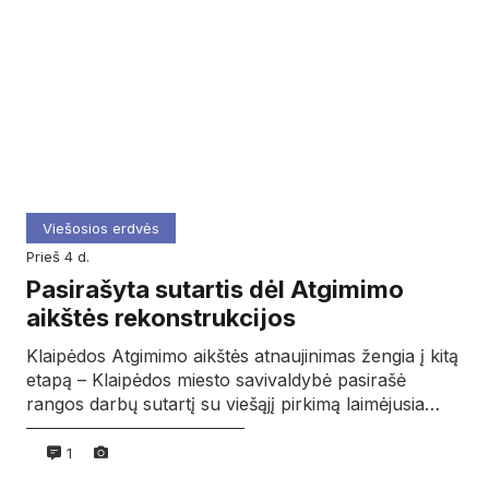
Viešosios erdvės
prieš 4 d.
Pasirašyta sutartis dėl Atgimimo
aikštės rekonstrukcijos
Klaipėdos Atgimimo aikštės atnaujinimas žengia į kitą
etapą – Klaipėdos miesto savivaldybė pasirašė
rangos darbų sutartį su viešąjį pirkimą laimėjusia…
1