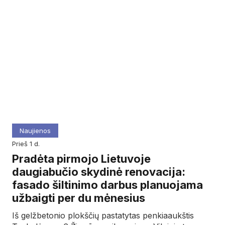
Naujienos
prieš 1 d.
Pradėta pirmojo Lietuvoje
daugiabučio skydinė renovacija:
fasado šiltinimo darbus planuojama
užbaigti per du mėnesius
Iš gelžbetonio plokščių pastatytas penkiaaukštis