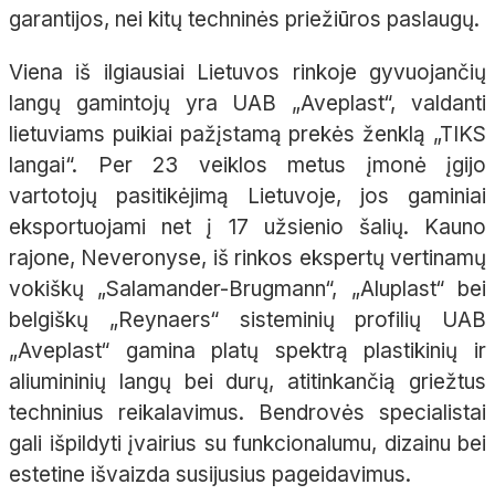
garantijos, nei kitų techninės priežiūros paslaugų.
Viena iš ilgiausiai Lietuvos rinkoje gyvuojančių
langų gamintojų yra UAB „Aveplast“, valdanti
lietuviams puikiai pažįstamą prekės ženklą „TIKS
langai“. Per 23 veiklos metus įmonė įgijo
vartotojų pasitikėjimą Lietuvoje, jos gaminiai
eksportuojami net į 17 užsienio šalių. Kauno
rajone, Neveronyse, iš rinkos ekspertų vertinamų
vokiškų „Salamander-Brugmann“, „Aluplast“ bei
belgiškų „Reynaers“ sisteminių profilių UAB
„Aveplast“ gamina platų spektrą plastikinių ir
aliumininių langų bei durų, atitinkančią griežtus
techninius reikalavimus. Bendrovės specialistai
gali išpildyti įvairius su funkcionalumu, dizainu bei
estetine išvaizda susijusius pageidavimus.