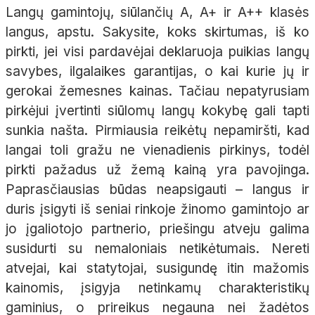
Langų gamintojų, siūlančių A, A+ ir A++ klasės
langus, apstu. Sakysite, koks skirtumas, iš ko
pirkti, jei visi pardavėjai deklaruoja puikias langų
savybes, ilgalaikes garantijas, o kai kurie jų ir
gerokai žemesnes kainas. Tačiau nepatyrusiam
pirkėjui įvertinti siūlomų langų kokybę gali tapti
sunkia našta. Pirmiausia reikėtų nepamiršti, kad
langai toli gražu ne vienadienis pirkinys, todėl
pirkti pažadus už žemą kainą yra pavojinga.
Paprasčiausias būdas neapsigauti – langus ir
duris įsigyti iš seniai rinkoje žinomo gamintojo ar
jo įgaliotojo partnerio, priešingu atveju galima
susidurti su nemaloniais netikėtumais. Nereti
atvejai, kai statytojai, susigundę itin mažomis
kainomis, įsigyja netinkamų charakteristikų
gaminius, o prireikus negauna nei žadėtos