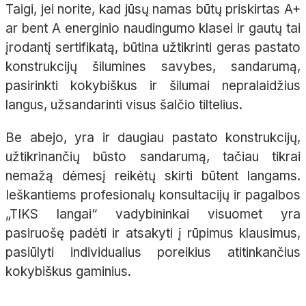
Taigi, jei norite, kad jūsų namas būtų priskirtas A+
ar bent A energinio naudingumo klasei ir gautų tai
įrodantį sertifikatą, būtina užtikrinti geras pastato
konstrukcijų šilumines savybes, sandarumą,
pasirinkti kokybiškus ir šilumai nepralaidžius
langus, užsandarinti visus šalčio tiltelius.
Be abejo, yra ir daugiau pastato konstrukcijų,
užtikrinančių būsto sandarumą, tačiau tikrai
nemažą dėmesį reikėtų skirti būtent langams.
Ieškantiems profesionalų konsultacijų ir pagalbos
„TIKS langai“ vadybininkai visuomet yra
pasiruošę padėti ir atsakyti į rūpimus klausimus,
pasiūlyti individualius poreikius atitinkančius
kokybiškus gaminius.