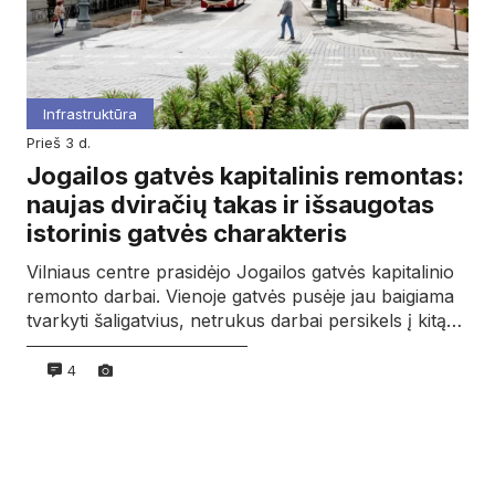
Infrastruktūra
prieš 3 d.
Jogailos gatvės kapitalinis remontas:
naujas dviračių takas ir išsaugotas
istorinis gatvės charakteris
Vilniaus centre prasidėjo Jogailos gatvės kapitalinio
remonto darbai. Vienoje gatvės pusėje jau baigiama
tvarkyti šaligatvius, netrukus darbai persikels į kitą…
4