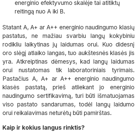
energinio efektyvumo skalėje tai atitiktų
reitingą nuo A iki B.
Statant A, A+ ar A++ energinio naudingumo klasių
pastatus, ne mažiau svarbiu langų kokybiniu
rodikliu laikytinas jų laidumas orui. Kuo didesnį
oro slėgį atlaiko langas, tuo aukštesnės klasės jis
yra. Atkreiptinas dėmesys, kad langų laidumas
orui nustatomas tik laboratoriniais tyrimais.
Pastačius A, A+ ar A++ energinio naudingumo
klasės pastatą, prieš atliekant jo energinio
naudingumo sertifikavimą, turi būti išmatuojamas
viso pastato sandarumas, todėl langų laidumo
orui reikalavimas neturėtų būti pamirštas.
Kaip ir kokius langus rinktis?