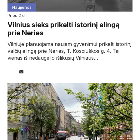
Naujienos
prieš 2 d.
Vilnius sieks prikelti istorinį elingą
prie Neries
Vilniuje planuojama naujam gyvenimui prikelti istorinį
valčių elingą prie Neries, T. Kosciuškos g. 4. Tai
vienas iš nedaugelio išlikusių Vilniaus…