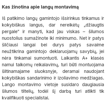
Kas žinotina apie langų montavimą
Iš patikimo langų gamintojo išsirinkus tinkamus ir
kokybiškus langus, dar nereikėtų „džiaugtis
pergale“ ir manyti, kad jau viskas – šilumos
nuostolius sumažinote iki minimumo. Net ir patys
šilčiausi langai bei durys patys savaime
neužtikrina gamintojo deklaruojamų savybių, jei
nėra tinkamai sumontuoti. Laikantis A+ klasės
namui taikomų reikalavimų, turi būti montuojama
šiltinamajame sluoksnyje, deramai naudojant
kokybiškas sandarinimo ir izoliavimo medžiagas.
Lango montavimo vietoje susidaro daugiausia
šilumos tiltelių, todėl šį darbą turi atlikti tik
kvalifikuoti specialistai.