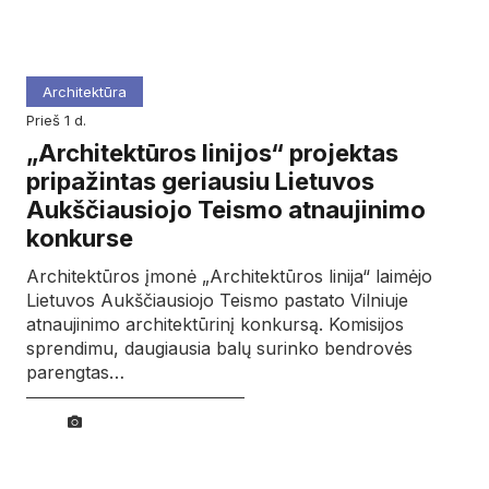
Architektūra
prieš 1 d.
„Architektūros linijos“ projektas
pripažintas geriausiu Lietuvos
Aukščiausiojo Teismo atnaujinimo
konkurse
Architektūros įmonė „Architektūros linija“ laimėjo
Lietuvos Aukščiausiojo Teismo pastato Vilniuje
atnaujinimo architektūrinį konkursą. Komisijos
sprendimu, daugiausia balų surinko bendrovės
parengtas…