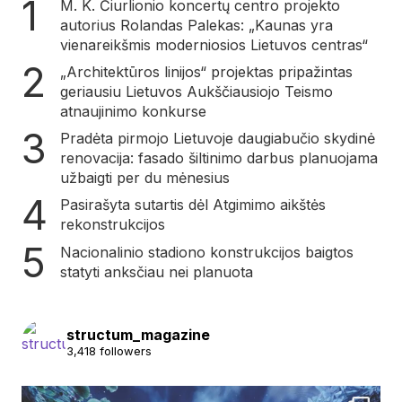
M. K. Čiurlionio koncertų centro projekto
autorius Rolandas Palekas: „Kaunas yra
vienareikšmis moderniosios Lietuvos centras“
„Architektūros linijos“ projektas pripažintas
geriausiu Lietuvos Aukščiausiojo Teismo
atnaujinimo konkurse
Pradėta pirmojo Lietuvoje daugiabučio skydinė
renovacija: fasado šiltinimo darbus planuojama
užbaigti per du mėnesius
Pasirašyta sutartis dėl Atgimimo aikštės
rekonstrukcijos
Nacionalinio stadiono konstrukcijos baigtos
statyti anksčiau nei planuota
structum_magazine
3,418 followers