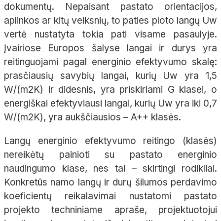
dokumentų. Nepaisant pastato orientacijos,
aplinkos ar kitų veiksnių, to paties ploto langų Uw
vertė nustatyta tokia pati visame pasaulyje.
Įvairiose Europos šalyse langai ir durys yra
reitinguojami pagal energinio efektyvumo skalę:
prasčiausių savybių langai, kurių Uw yra 1,5
W/(m2K) ir didesnis, yra priskiriami G klasei, o
energiškai efektyviausi langai, kurių Uw yra iki 0,7
W/(m2K), yra aukščiausios – A++ klasės.
Langų energinio efektyvumo reitingo (klasės)
nereikėtų painioti su pastato energinio
naudingumo klase, nes tai – skirtingi rodikliai.
Konkretūs namo langų ir durų šilumos perdavimo
koeficientų reikalavimai nustatomi pastato
projekto techniniame apraše, projektuotojui