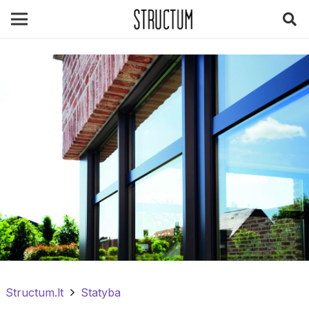
Structum.lt
Statyba