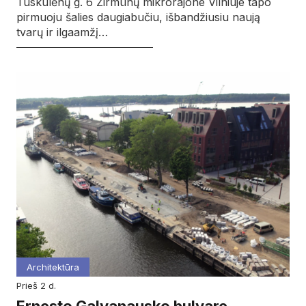
Tuskulėnų g. 6 Žirmūnų mikrorajone Vilniuje tapo
pirmuoju šalies daugiabučiu, išbandžiusiu naują
tvarų ir ilgaamžį…
Architektūra
prieš 2 d.
Ernesto Galvanausko bulvare –