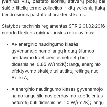
įvertinus visų pastato išorinių atitvarų plotų bei
šalčio tiltelių termoizoliacijos ir kitų veiksnių įtaką
bendrosioms pastato charakteristikoms.
Statybos techninis reglamentas STR 2.01.02:2016
nurodo tik šiuos minimaliuosius reikalavimus:
A+ energinio naudingumo klasės
gyvenamojo namo langų ir durų šilumos
perdavimo koeficientas neturėtų būti
didesnis nei 0,85 W/(m2K); langų energinio
efektyvumo skalėje tai atitiktų reitingą nuo
A+ iki A;
A energinio naudingumo klasės gyvenamojo
namo langų šilumos perdavimo koeficientas
neturėtų būti didesnis nei 1,0 W/(m2K); langų