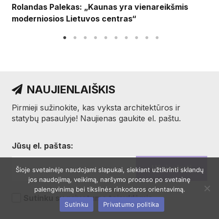
Rolandas Palekas: „Kaunas yra vienareikšmis
moderniosios Lietuvos centras“
NAUJIENLAIŠKIS
Pirmieji sužinokite, kas vyksta architektūros ir
statybų pasaulyje! Naujienas gaukite el. paštu.
Jūsų el. paštas:
Šioje svetainėje naudojami slapukai, siekiant užtikrinti sklandų
jos naudojimą, veikimą, naršymo proceso po svetainę
palengvinimą bei tikslinės rinkodaros orientavimą.
Sutinku su
privatumo taisyklėmis
Sutinku
Privatumo politika