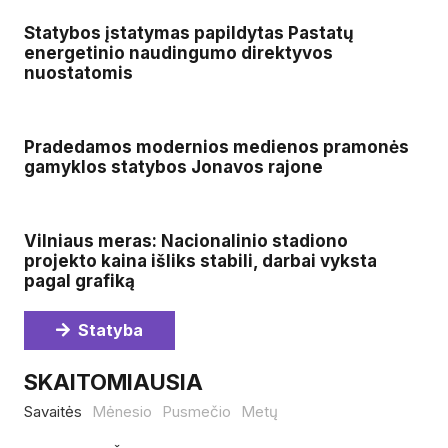
Statybos įstatymas papildytas Pastatų
energetinio naudingumo direktyvos
nuostatomis
Pradedamos modernios medienos pramonės
gamyklos statybos Jonavos rajone
Vilniaus meras: Nacionalinio stadiono
projekto kaina išliks stabili, darbai vyksta
pagal grafiką
Statyba
SKAITOMIAUSIA
Savaitės
Mėnesio
Pusmečio
Metų