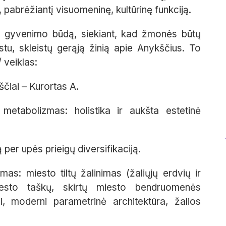
pabrėžiantį visuomeninę, kultūrinę funkciją.
ių gyvenimo būdą, siekiant, kad žmonės būtų
estu, skleistų gerąją žinią apie Anykščius. To
 veiklas:
ščiai – Kurortas A.
 metabolizmas: holistika ir aukšta estetinė
er upės prieigų diversifikaciją.
as: miesto tiltų žalinimas (žaliųjų erdvių ir
esto taškų, skirtų miesto bendruomenės
i, moderni parametrinė architektūra, žalios