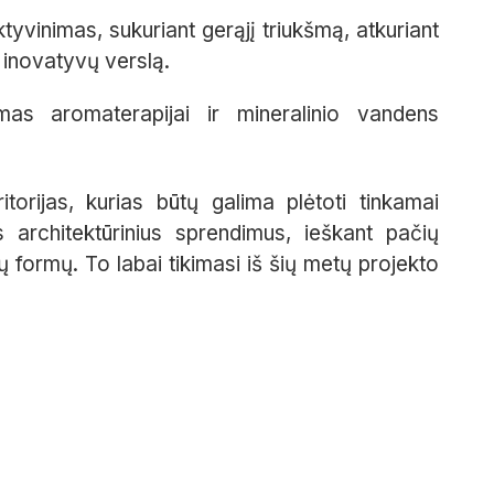
tyvinimas, sukuriant gerąjį triukšmą, atkuriant
t inovatyvų verslą.
mas aromaterapijai ir mineralinio vandens
torijas, kurias būtų galima plėtoti tinkamai
 architektūrinius sprendimus, ieškant pačių
jų formų. To labai tikimasi iš šių metų projekto