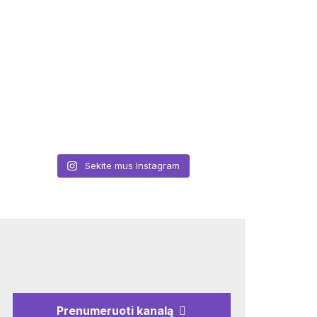
Sekite mus Instagram
Prenumeruoti kanalą