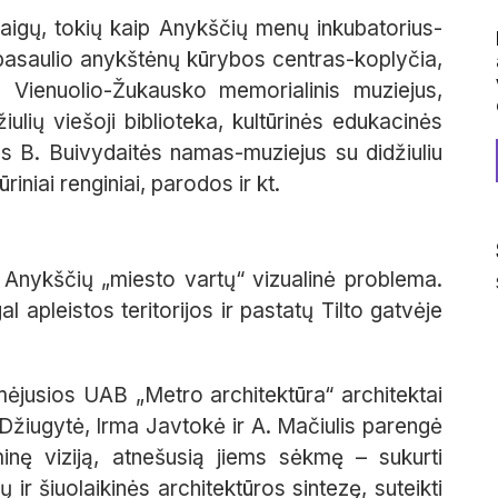
aigų, tokių kaip Anykščių menų inkubatorius-
pasaulio anykštėnų kūrybos centras-koplyčia,
 Vienuolio-Žukausko memorialinis muziejus,
iulių viešoji biblioteka, kultūrinės edukacinės
jos B. Buivydaitės namas-muziejus su didžiuliu
iniai renginiai, parodos ir kt.
 Anykščių „miesto vartų“ vizualinė problema.
l apleistos teritorijos ir pastatų Tilto gatvėje
mėjusios UAB „Metro architektūra“ architektai
lė Džiugytė, Irma Javtokė ir A. Mačiulis parengė
minę viziją, atnešusią jiems sėkmę – sukurti
 ir šiuolaikinės architektūros sintezę, suteikti