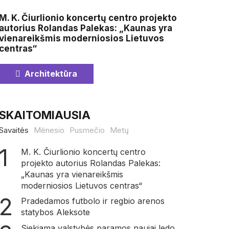
M. K. Čiurlionio koncertų centro projekto
autorius Rolandas Palekas: „Kaunas yra
vienareikšmis moderniosios Lietuvos
centras“
Architektūra
SKAITOMIAUSIA
Savaitės
Mėnesio
Pusmečio
Metų
M. K. Čiurlionio koncertų centro
projekto autorius Rolandas Palekas:
„Kaunas yra vienareikšmis
moderniosios Lietuvos centras“
Pradedamos futbolo ir regbio arenos
statybos Aleksote
Siekiama valstybės paramos naujai ledo