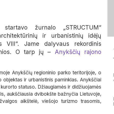
ą startavo žurnalo „STRUCTUM“
chitektūrinių ir urbanistinių idėjų
s VIII“. Jame dalyvaus rekordinis
onios. O tarp jų –
Anykščių rajono
oje Anykščių regioninio parko teritorijoje, o
objektas ir urbanistinis paminklas. Anykščiai
nti kurorto statuso. Džiaugiamės ir didžiuojamės
is, aukščiausia dvibokšte bažnyčia Lietuvoje,
valgos aikštelė, viešojo turizmo trasomis,