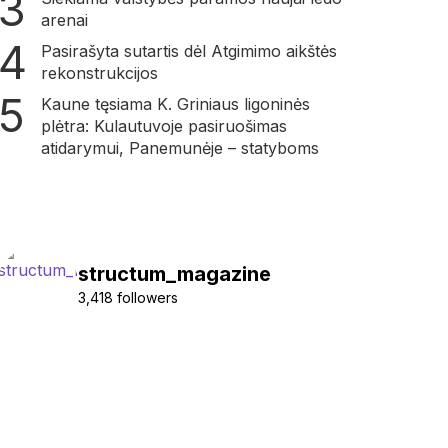
arenai
Pasirašyta sutartis dėl Atgimimo aikštės
rekonstrukcijos
Kaune tęsiama K. Griniaus ligoninės
plėtra: Kulautuvoje pasiruošimas
atidarymui, Panemunėje – statyboms
structum_magazine
3,418 followers