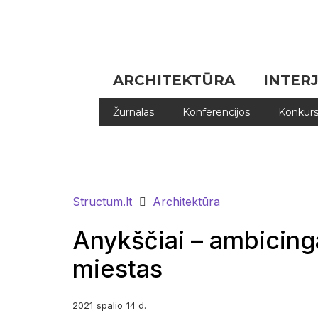
ARCHITEKTŪRA
INTER
Žurnalas
Konferencijos
Konkurs
Structum.lt
Architektūra
Anykščiai – ambicinga
miestas
2021
spalio
14 d.