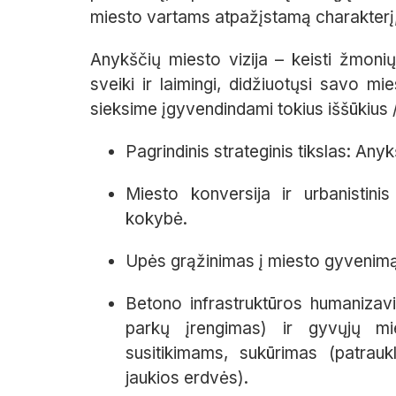
miesto vartams atpažįstamą charakterį, 
Anykščių miesto vizija – keisti žmon
sveiki ir laimingi, didžiuotųsi savo mi
sieksime įgyvendindami tokius iššūkius /
Pagrindinis strateginis tikslas: Anyk
Miesto konversija ir urbanistinis
kokybė.
Upės grąžinimas į miesto gyvenimą p
Betono infrastruktūros humanizavim
parkų įrengimas) ir gyvųjų mi
susitikimams, sukūrimas (patraukl
jaukios erdvės).