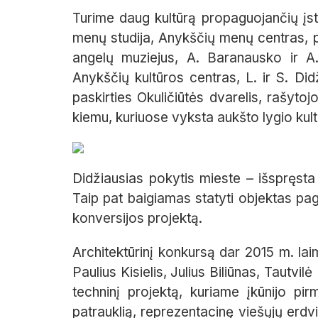
Turime daug kultūrą propaguojančių įst
menų studija, Anykščių menų centras, 
angelų muziejus, A. Baranausko ir A.
Anykščių kultūros centras, L. ir S. Didž
paskirties Okuličiūtės dvarelis, rašyto
kiemu, kuriuose vyksta aukšto lygio kultūr
Didžiausias pokytis mieste – išspręsta
Taip pat baigiamas statyti objektas paga
konversijos projektą.
Architektūrinį konkursą dar 2015 m. lai
Paulius Kisielis, Julius Biliūnas, Tautvi
techninį projektą, kuriame įkūnijo pir
patrauklią, reprezentacinę viešųjų erdvių