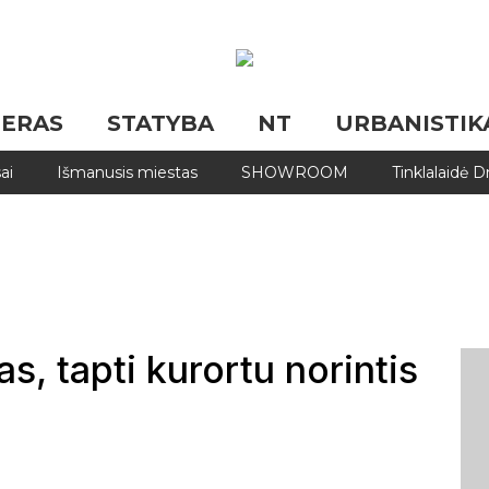
JERAS
STATYBA
NT
URBANISTIK
ai
Išmanusis miestas
SHOWROOM
Tinklalaidė 
s, tapti kurortu norintis