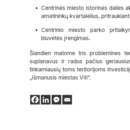
Centrinės miesto istorinės dalies ak
amatininkų kvartalėlius, pritraukian
Centrinio miesto parko pritaiky
biuvetės įrengimas.
Šiandien matome tris problemines teri
suplanavus ir radus pačius geriausius
tinkamiausių toms teritorijoms investici
„Išmanusis miestas VIII“.