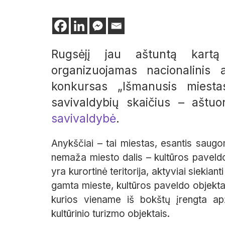
Rugsėjį jau aštuntą kart
organizuojamas nacionalinis ar
konkursas „Išmanusis miesta
savivaldybių skaičius – aštu
savivaldybė
.
Anykščiai – tai miestas, esantis saugom
nemaža miesto dalis – kultūros paveldo 
yra kurortinė teritorija, aktyviai siekia
gamta mieste, kultūros paveldo objekta
kurios viename iš bokštų įrengta apž
kultūrinio turizmo objektais.