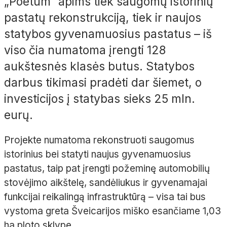
„Poetum“ apims tiek saugomų istorinių
pastatų rekonstrukciją, tiek ir naujos
statybos gyvenamuosius pastatus – iš
viso čia numatoma įrengti 128
aukštesnės klasės butus. Statybos
darbus tikimasi pradėti dar šiemet, o
investicijos į statybas sieks 25 mln.
eurų.
Projekte numatoma rekonstruoti saugomus
istorinius bei statyti naujus gyvenamuosius
pastatus, taip pat įrengti požeminę automobilių
stovėjimo aikštelę, sandėliukus ir gyvenamajai
funkcijai reikalingą infrastruktūrą – visa tai bus
vystoma greta Šveicarijos miško esančiame 1,03
ha ploto sklype.