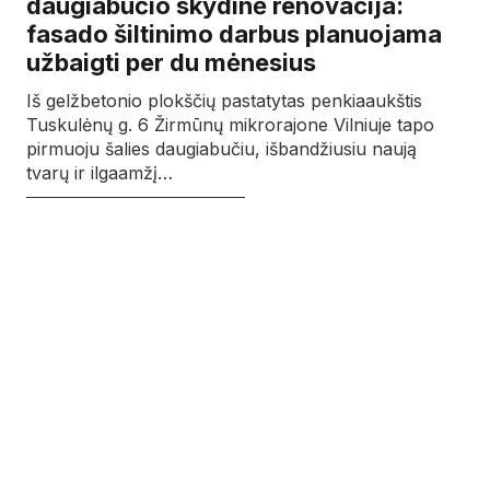
daugiabučio skydinė renovacija:
fasado šiltinimo darbus planuojama
užbaigti per du mėnesius
Iš gelžbetonio plokščių pastatytas penkiaaukštis
Tuskulėnų g. 6 Žirmūnų mikrorajone Vilniuje tapo
pirmuoju šalies daugiabučiu, išbandžiusiu naują
tvarų ir ilgaamžį…