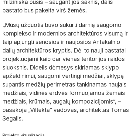
milžiniška pušis – saugant jos šaknis, dalis
pastato bus pakelta virš žemės.
„Mūsų užduotis buvo sukurti darnią saugomo
komplekso ir modernios architektūros visumą ir
taip apjungti senosios ir naujosios Antakalnio
dalių architektūros kryptis. Dėl to nauji pastatai
projektuojami kaip dar vienas teritorijos raidos
sluoksnis. Didelis dėmesys skiriamas sklypo
apželdinimui, saugomi vertingi medžiai, sklypą
supantis medžių perimetras tankinamas naujais
medžiais, vidinės erdvės formuojamos žemais
medžiais, krūmais, augalų kompozicijomis“, –
pasakoja „Viltekta“ vadovas, architektas Tomas
Segalis.
Projekto vizualizacija