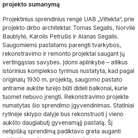
projekto sumanymą
Projektinius sprendinius rengė UAB „Viltekta“, prie
projekto dirbo architektai: Tomas Segalis, Norvilė
Baublytė, Karolis Petrušis ir Alanas Segalis.
Saugomiems pastatams parengti tvarkybos,
rekonstravimo ir remonto projektai saugant jų
vertingąsias savybes. Įdomi aplinkybė – atlikus
istorinius komplekso tyrimus nustatyta, kad pagal
originalų 1930 m. projektą, saugomo pastato
antrame aukšte turėjo būti dideli balkonai, kurie
tuomet nebuvo įrengti. Rekonstravimo projekte
numatytas šio sprendimo įgyvendinimas. Statiniai
rytinėje sklypo dalyje bus rekonstruoti į vieno
aukšto daugiabutį gyvenamąjį pastatą. Šį
netipišką sprendimą padiktavo greta auganti