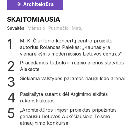
Architektūra
SKAITOMIAUSIA
Savaitės
Mėnesio
Pusmečio
Metų
M. K. Čiurlionio koncertų centro projekto
autorius Rolandas Palekas: „Kaunas yra
vienareikšmis moderniosios Lietuvos centras“
Pradedamos futbolo ir regbio arenos statybos
Aleksote
Siekiama valstybės paramos naujai ledo arenai
Pasirašyta sutartis dėl Atgimimo aikštės
rekonstrukcijos
„Architektūros linijos“ projektas pripažintas
geriausiu Lietuvos Aukščiausiojo Teismo
atnaujinimo konkurse