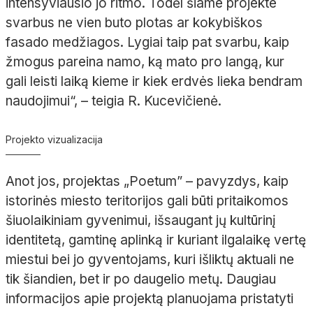
intensyviausio jo ritmo. Todėl šiame projekte
svarbus ne vien buto plotas ar kokybiškos
fasado medžiagos. Lygiai taip pat svarbu, kaip
žmogus pareina namo, ką mato pro langą, kur
gali leisti laiką kieme ir kiek erdvės lieka bendram
naudojimui“, – teigia R. Kucevičienė.
Projekto vizualizacija
Anot jos, projektas „Poetum” – pavyzdys, kaip
istorinės miesto teritorijos gali būti pritaikomos
šiuolaikiniam gyvenimui, išsaugant jų kultūrinį
identitetą, gamtinę aplinką ir kuriant ilgalaikę vertę
miestui bei jo gyventojams, kuri išliktų aktuali ne
tik šiandien, bet ir po daugelio metų. Daugiau
informacijos apie projektą planuojama pristatyti