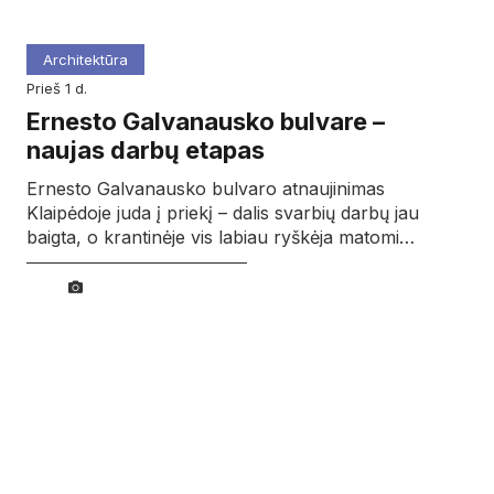
Architektūra
prieš 1 d.
Ernesto Galvanausko bulvare –
naujas darbų etapas
Ernesto Galvanausko bulvaro atnaujinimas
Klaipėdoje juda į priekį – dalis svarbių darbų jau
baigta, o krantinėje vis labiau ryškėja matomi…