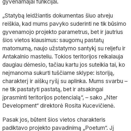
gyvenamajai funkcijai.
„Statybą leidžiantis dokumentas šiuo atveju
reiškia, kad mums pavyko suderinti ne tik būsimo
gyvenamojo projekto parametrus, bet ir jautrius
šios vietos klausimus: saugomų pastatų
matomumą, naujo užstatymo santykį su reljefu ir
Antakalnio masteliu. Tokios teritorijos reikalauja
daugiau dėmesio, tačiau kartu jos suteikia tai, ko
neįmanoma sukurti tuščiame sklype: istoriją,
charakterį ir aiškų ryšį su aplinka. Mums svarbu –
ne tik pastatyti pastatą, bet ir atsakingai
įprasminti teritorijos potencialą“, – sako „Nter
Development“ direktorė Rosita Kucevičienė.
Pasak jos, būtent šios vietos charakteris
padiktavo projekto pavadinimą „Poetum“. Jį