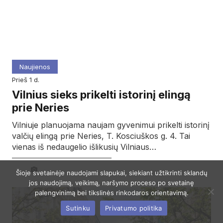
Naujienos
prieš 1 d.
Vilnius sieks prikelti istorinį elingą
prie Neries
Vilniuje planuojama naujam gyvenimui prikelti istorinį
valčių elingą prie Neries, T. Kosciuškos g. 4. Tai
vienas iš nedaugelio išlikusių Vilniaus…
Šioje svetainėje naudojami slapukai, siekiant užtikrinti sklandų
jos naudojimą, veikimą, naršymo proceso po svetainę
palengvinimą bei tikslinės rinkodaros orientavimą.
Sutinku
Privatumo politika