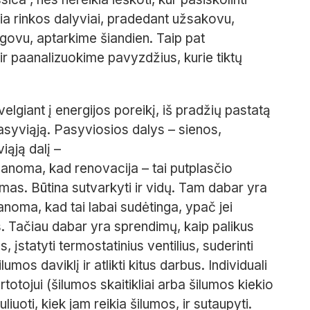
ria rinkos dalyviai, pradedant užsakovu,
govu, aptarkime šiandien. Taip pat
ir paanalizuokime pavyzdžius, kurie tiktų
lgiant į energijos poreikį, iš pradžių pastatą
 pasyviąją. Pasyviosios dalys – sienos,
iąją dalį –
noma, kad renovacija – tai putplasčio
ymas. Būtina sutvarkyti ir vidų. Tam dabar yra
noma, kad tai labai sudėtinga, ypač jei
 Tačiau dabar yra sprendimų, kaip palikus
įstatyti termostatinius ventilius, suderinti
mos daviklį ir atlikti kitus darbus. Individuali
otojui (šilumos skaitikliai arba šilumos kiekio
liuoti, kiek jam reikia šilumos, ir sutaupyti.