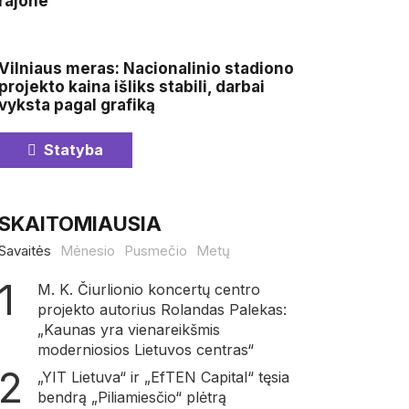
rajone
Vilniaus meras: Nacionalinio stadiono
projekto kaina išliks stabili, darbai
vyksta pagal grafiką
Statyba
SKAITOMIAUSIA
Savaitės
Mėnesio
Pusmečio
Metų
M. K. Čiurlionio koncertų centro
projekto autorius Rolandas Palekas:
„Kaunas yra vienareikšmis
moderniosios Lietuvos centras“
„YIT Lietuva“ ir „EfTEN Capital“ tęsia
bendrą „Piliamiesčio“ plėtrą