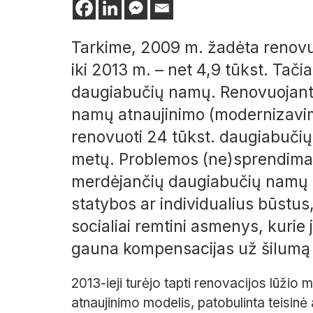
Tarkime, 2009 m. žadėta renovuo
iki 2013 m. – net 4,9 tūkst. Tač
daugiabučių namų. Renovuojant 
namų atnaujinimo (modernizavi
renovuoti 24 tūkst. daugiabučių 
metų. Problemos (ne)sprendimas 
merdėjančių daugiabučių namų iš
statybos ar individualius būstu
socialiai remtini asmenys, kurie 
gauna kompensacijas už šilumą i
2013-ieji turėjo tapti renovacijos lūžio
atnaujinimo modelis, patobulinta teisinė 