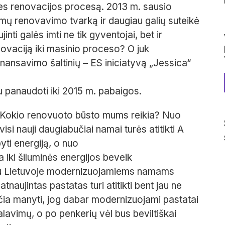
šalies renovacijos procesą. 2013 m. sausio
mų renovavimo tvarką ir daugiau galių suteikė
i galės imti ne tik gyventojai, bet ir
enovaciją iki masinio proceso? O juk
finansavimo šaltinių – ES iniciatyvą „Jessica“
lu panaudoti iki 2015 m. pabaigos.
. Kokio renovuoto būsto mums reikia? Nuo
si nauji daugiabučiai namai turės atitikti A
yti energiją, o nuo
 iki šiluminės energijos beveik
etu Lietuvoje modernizuojamiems namams
naujintas pastatas turi atitikti bent jau ne
čia manyti, jog dabar modernizuojami pastatai
alavimų, o po penkerių vėl bus beviltiškai