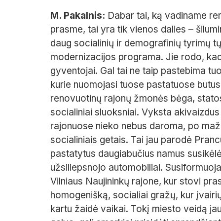
M. Pakalnis:
Dabar tai, ką vadiname reno
prasme, tai yra tik vienos dalies – šilu
daug socialinių ir demografinių tyrimų tų 
modernizacijos programa. Jie rodo, kad t
gyventojai. Gal tai ne taip pastebima t
kurie nuomojasi tuose pastatuose butus
renovuotinų rajonų žmonės bėga, statosi 
socialiniai sluoksniai. Vyksta akivaizdu
rajonuose nieko nebus daroma, po maždau
socialiniais getais. Tai jau parodė Prancū
pastatytus daugiabučius namus susikėlė 
užsiliepsnojo automobiliai. Susiformuoja
Vilniaus Naujininkų rajone, kur stovi pr
homogenišką, socialiai gražų, kur įvairi
kartu žaidė vaikai. Tokį miesto veidą ja