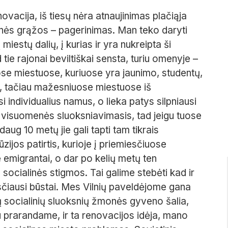
vacija, iš tiesų nėra atnaujinimas plačiąja
minės grąžos – pagerinimas. Man teko daryti
miestų dalių, į kurias ir yra nukreipta ši
ie rajonai beviltiškai sensta, turiu omenyje –
uose miestuose, kuriuose yra jaunimo, studentų,
, tačiau mažesniuose miestuose iš
individualius namus, o lieka patys silpniausi
s visuomenės sluoksniavimasis, tad jeigu tuose
g 10 metų jie gali tapti tam tikrais
zijos patirtis, kurioje į priemiesčiuose
emigrantai, o dar po kelių metų ten
 socialinės stigmos. Tai galime stebėti kad ir
asčiausi būstai. Mes Vilnių paveldėjome gana
ų socialinių sluoksnių žmonės gyveno šalia,
u prarandame, ir ta renovacijos idėja, mano