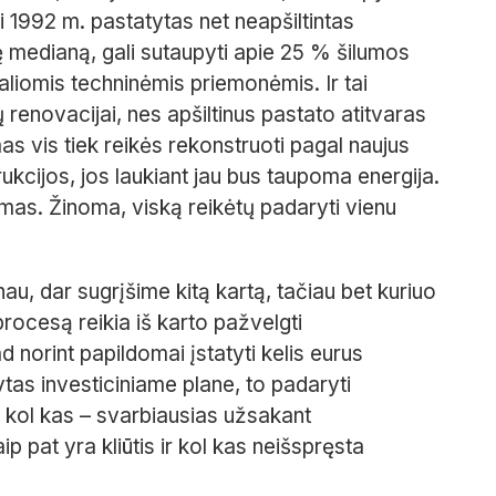
ki 1992 m. pastatytas net neapšiltintas
nę medianą, gali sutaupyti apie 25 % šilumos
maliomis techninėmis priemonėmis. Ir tai
 renovacijai, nes apšiltinus pastato atitvaras
s vis tiek reikės rekonstruoti pagal naujus
trukcijos, jos laukiant jau bus taupoma energija.
imas. Žinoma, viską reikėtų padaryti vienu
au, dar sugrįšime kitą kartą, tačiau bet kuriuo
procesą reikia iš karto pažvelgti
 norint papildomai įstatyti kelis eurus
ytas investiciniame plane, to padaryti
s kol kas – svarbiausias užsakant
p pat yra kliūtis ir kol kas neišspręsta