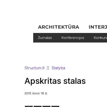
ARCHITEKTŪRA
INTER
Žurnalas
Konferencijos
Konkurs
Structum.lt
Statyba
Apskritas stalas
2015
kovo
18 d.