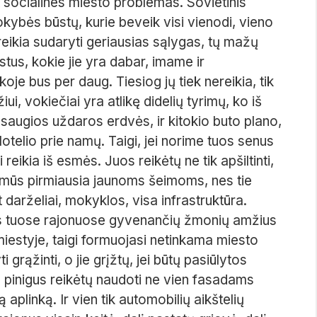
nt socialines miesto problemas. Sovietinis
kybės būstų, kurie beveik visi vienodi, vieno
eikia sudaryti geriausias sąlygas, tų mažų
ūstus, kokie jie yra dabar, imame ir
e bus per daug. Tiesiog jų tiek nereikia, tik
ui, vokiečiai yra atlikę didelių tyrimų, ko iš
r saugios uždaros erdvės, ir kitokio buto plano,
otelio prie namų. Taigi, jei norime tuos senus
eikia iš esmės. Juos reikėtų ne tik apšiltinti,
įdomūs pirmiausia jaunoms šeimoms, nes tie
t darželiai, mokyklos, visa infrastruktūra.
inis tuose rajonuose gyvenančių žmonių amžius
estyje, taigi formuojasi netinkama miesto
grąžinti, o jie grįžtų, jei būtų pasiūlytos
pinigus reikėtų naudoti ne vien fasadams
ą aplinką. Ir vien tik automobilių aikštelių