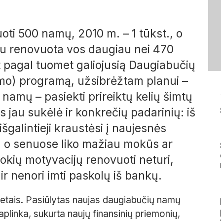
ti 500 namų, 2010 m. – 1 tūkst., o
iau renovuota vos daugiau nei 470
pagal tuomet galiojusią Daugiabučių
mo) programą, užsibrėžtam planui –
namų – pasiekti prireiktų kelių šimtų
jau sukėlė ir konkrečių padarinių: iš
galintieji kraustėsi į naujesnės
s, o senuose liko mažiau mokūs ar
jokių motyvacijų renovuoti neturi,
r nenori imti paskolų iš bankų.
 metais. Pasiūlytas naujas daugiabučių namų
aplinka, sukurta naujų finansinių priemonių,