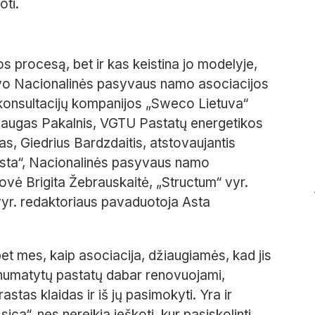
oti.
os procesą, bet ir kas keistina jo modelyje,
tavo Nacionalinės pasyvaus namo asociacijos
ir konsultacijų kompanijos „Sweco Lietuva“
ndaugas Pakalnis, VGTU Pastatų energetikos
, Giedrius Bardzdaitis, atstovaujantis
lista“, Nacionalinės pasyvaus namo
vė Brigita Žebrauskaitė, „Structum“ vyr.
vyr. redaktoriaus pavaduotoja Asta
et mes, kaip asociacija, džiaugiamės, kad jis
iš numatytų pastatų dabar renovuojami,
stas klaidas ir iš jų pasimokyti. Yra ir
ica“, nes nereikia ieškoti, kur pasiskolinti