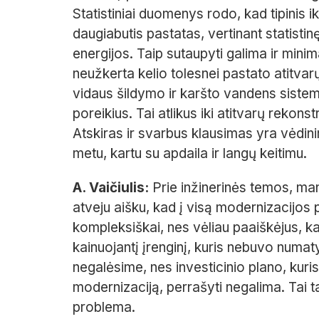
Statistiniai duomenys rodo, kad tipinis i
daugiabutis pastatas, vertinant statisti
energijos. Taip sutaupyti galima ir mini
neužkerta kelio tolesnei pastato atitvarų
vidaus šildymo ir karšto vandens sistema
poreikius. Tai atlikus iki atitvarų rekons
Atskiras ir svarbus klausimas yra vėdin
metu, kartu su apdaila ir langų keitimu.
A. Vaičiulis:
Prie inžinerinės temos, man
atveju aišku, kad į visą modernizacijos 
kompleksiškai, nes vėliau paaiškėjus, kad
kainuojantį įrenginį, kuris nebuvo numat
negalėsime, nes investicinio plano, kuri
modernizaciją, perrašyti negalima. Tai tai
problema.