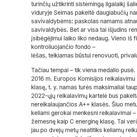
turinčių užtikrinti sistemingą ilgalaikį 
viduryje Seimas pakeitė daugiabučių na
savivaldybėms: paskolas namams atnaujint
savivaldybės. Bet ar visa tai išjudins r
įsibėgėjimui laiko liko nedaug. Vieno iš 
kontroliuojančio fondo –
lėšas, teikiamas būstui renovuoti, priva
Tačiau tempai – tik viena medalio pusė
2016 m. Europos Komisijos reikalavimu vi
klasę, t. y. namas turės maksimaliai taup
2022-ųjų reikalavimų kartelė bus pakelta
nereikalaujančios A++ klasės. Šiuo m
keliami gerokai menkesni reikalavimai – at
žemesnę kaip C energinę klasę. Tai ver
jau po dvejų metų neatitiks keliamų reik