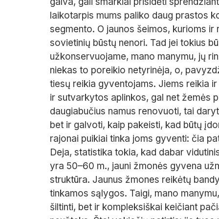
galva, gali smarkiai prisidėti sprendžia
laikotarpis mums paliko daug prastos ko
segmento. O jaunos šeimos, kurioms ir r
sovietinių būstų nenori. Tad jei tokius b
užkonservuojame, mano manymu, jų rinkoj
niekas to poreikio netyrinėja, o, pavyzdži
tiesų reikia gyventojams. Jiems reikia i
ir sutvarkytos aplinkos, gal net žemės pl
daugiabučius namus renovuoti, tai daryti r
bet ir galvoti, kaip pakeisti, kad būtų 
rajonai puikiai tinka joms gyventi: čia pa
Deja, statistika tokia, kad dabar vidut
yra 50–60 m., jauni žmonės gyvena užmi
struktūra. Jaunus žmones reikėtų bandyti 
tinkamos sąlygos. Taigi, mano manymu, 
šiltinti, bet ir kompleksiškai keičiant pači