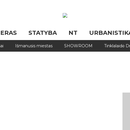
JERAS
STATYBA
NT
URBANISTIK
ai
Išmanusis miestas
SHOWROOM
Tinklalaidė 