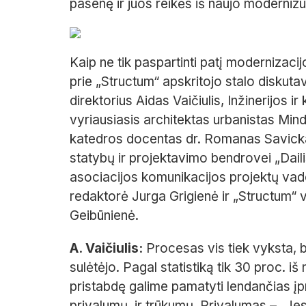
pasenę ir juos reikės iš naujo modernizu
Kaip ne tik paspartinti patį modernizacij
prie „Structum“ apskritojo stalo disku
direktorius Aidas Vaičiulis, Inžinerijos 
vyriausiasis architektas urbanistas Mi
katedros docentas dr. Romanas Savickas
statybų ir projektavimo bendrovei „Dai
asociacijos komunikacijos projektų vado
redaktorė Jurga Grigienė ir „Structum“ 
Geibūnienė.
A. Vaičiulis:
Procesas vis tiek vyksta, b
sulėtėjo. Pagal statistiką tik 30 proc. 
pristabdę galime pamatyti lendančias įpra
privalumų, ir trūkumų. Privalumas – „Jess