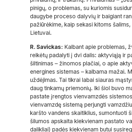
pinigų, o problemas, su kuriomis susidu
daugybe proceso dalyvių ir baigiant ran
pažiūrėkime, kaip sekasi kitoms šalims, 
Lietuvai.
R. Savickas:
Kalbant apie problemas, žve
reikėtų padalyti į dvi dalis: aktyviąją ir
šiltinimas – žinomos plačiai, o apie aktyv
energines sistemas – kalbama mažai. Ma
uždėjimas. Tai tikrai labai siauras mąst
daug tinkamų priemonių. Iki šiol buvo ma
pastate įrengtos vienvamzdės sistemos.
vienvamzdę sistemą perjungti vamzdžius, 
karšto vandens skaitiklius, sumontuoti šilu
šilumos apskaita kiekvienam pastato vart
dalikliai) padės kiekvienam butui susiregu