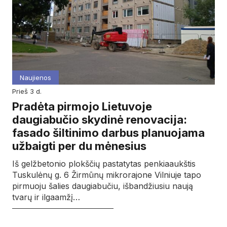
Naujienos
prieš 3 d.
Pradėta pirmojo Lietuvoje
daugiabučio skydinė renovacija:
fasado šiltinimo darbus planuojama
užbaigti per du mėnesius
Iš gelžbetonio plokščių pastatytas penkiaaukštis
Tuskulėnų g. 6 Žirmūnų mikrorajone Vilniuje tapo
pirmuoju šalies daugiabučiu, išbandžiusiu naują
tvarų ir ilgaamžį…