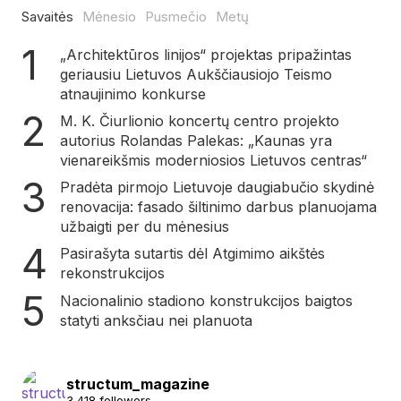
Savaitės
Mėnesio
Pusmečio
Metų
„Architektūros linijos“ projektas pripažintas
geriausiu Lietuvos Aukščiausiojo Teismo
atnaujinimo konkurse
M. K. Čiurlionio koncertų centro projekto
autorius Rolandas Palekas: „Kaunas yra
vienareikšmis moderniosios Lietuvos centras“
Pradėta pirmojo Lietuvoje daugiabučio skydinė
renovacija: fasado šiltinimo darbus planuojama
užbaigti per du mėnesius
Pasirašyta sutartis dėl Atgimimo aikštės
rekonstrukcijos
Nacionalinio stadiono konstrukcijos baigtos
statyti anksčiau nei planuota
structum_magazine
3,418 followers