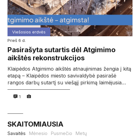
Viešosios erdvės
prieš 6 d.
Pasirašyta sutartis dėl Atgimimo
aikštės rekonstrukcijos
Klaipėdos Atgimimo aikštės atnaujinimas žengia į kitą
etapą – Klaipėdos miesto savivaldybė pasirašė
rangos darbų sutartį su viešąjį pirkimą laimėjusia…
1
SKAITOMIAUSIA
Savaitės
Mėnesio
Pusmečio
Metų