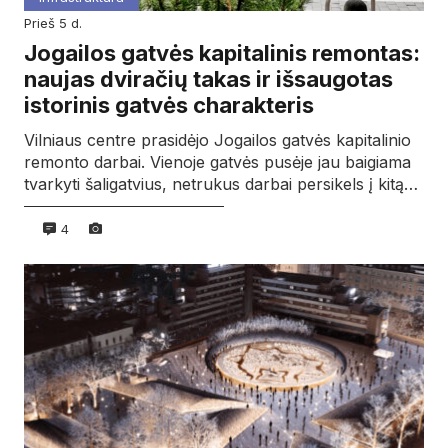
prieš 5 d.
Jogailos gatvės kapitalinis remontas:
naujas dviračių takas ir išsaugotas
istorinis gatvės charakteris
Vilniaus centre prasidėjo Jogailos gatvės kapitalinio
remonto darbai. Vienoje gatvės pusėje jau baigiama
tvarkyti šaligatvius, netrukus darbai persikels į kitą…
4