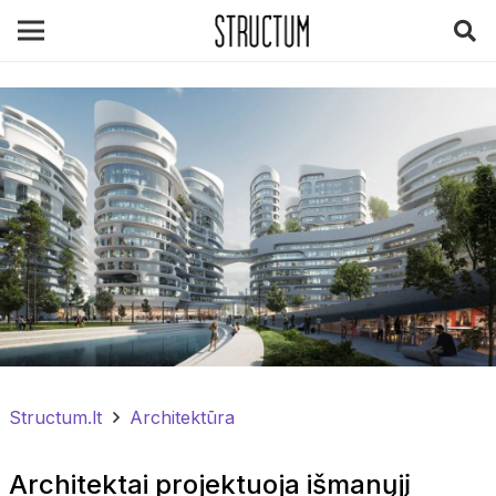
Structum.lt
Architektūra
Architektai projektuoja išmanųjį