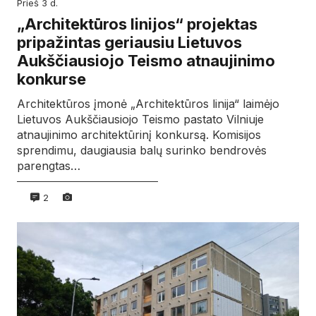
prieš 3 d.
„Architektūros linijos“ projektas
pripažintas geriausiu Lietuvos
Aukščiausiojo Teismo atnaujinimo
konkurse
Architektūros įmonė „Architektūros linija“ laimėjo
Lietuvos Aukščiausiojo Teismo pastato Vilniuje
atnaujinimo architektūrinį konkursą. Komisijos
sprendimu, daugiausia balų surinko bendrovės
parengtas…
2