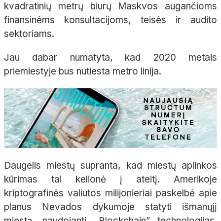
kvadratinių metrų biurų Maskvos augančioms
finansinėms konsultacijoms, teisės ir audito
sektoriams.
Jau dabar numatyta, kad 2020 metais
priemiestyje bus nutiesta metro linija.
Daugelis miestų supranta, kad miestų aplinkos
kūrimas tai kelionė į ateitį. Amerikoje
kriptografinės valiutos milijonieriai paskelbė apie
planus Nevados dykumoje statyti išmanųjį
miestą, naudojantį „Blockchain” technologijas.