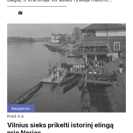
Naujienos
prieš 4 d.
Vilnius sieks prikelti istorinį elingą
prie Neries