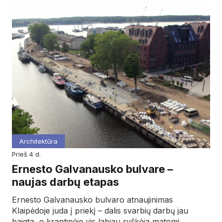
Architektūra
prieš 4 d.
Ernesto Galvanausko bulvare –
naujas darbų etapas
Ernesto Galvanausko bulvaro atnaujinimas
Klaipėdoje juda į priekį – dalis svarbių darbų jau
baigta, o krantinėje vis labiau ryškėja matomi…