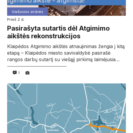
Viešosios erdvės
prieš 2 d.
Pasirašyta sutartis dėl Atgimimo
aikštės rekonstrukcijos
Klaipėdos Atgimimo aikštės atnaujinimas žengia į kitą
etapą – Klaipėdos miesto savivaldybė pasirašė
rangos darbų sutartį su viešąjį pirkimą laimėjusia…
1