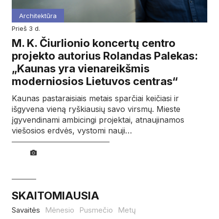
Architektūra
prieš 3 d.
M. K. Čiurlionio koncertų centro
projekto autorius Rolandas Palekas:
„Kaunas yra vienareikšmis
moderniosios Lietuvos centras“
Kaunas pastaraisiais metais sparčiai keičiasi ir
išgyvena vieną ryškiausių savo virsmų. Mieste
įgyvendinami ambicingi projektai, atnaujinamos
viešosios erdvės, vystomi nauji…
SKAITOMIAUSIA
Savaitės
Mėnesio
Pusmečio
Metų