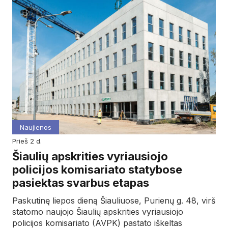
Naujienos
prieš 2 d.
Šiaulių apskrities vyriausiojo
policijos komisariato statybose
pasiektas svarbus etapas
Paskutinę liepos dieną Šiauliuose, Purienų g. 48, virš
statomo naujojo Šiaulių apskrities vyriausiojo
policijos komisariato (AVPK) pastato iškeltas