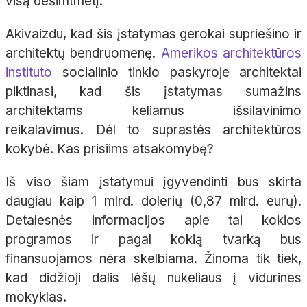
visą dešimtmetį.
Akivaizdu, kad šis įstatymas gerokai supriešino ir
architektų bendruomenę.
Amerikos architektūros
instituto
socialinio tinklo paskyroje architektai
piktinasi, kad
šis įstatymas sumažins
architektams keliamus išsilavinimo
reikalavimus.
Dėl to suprastės architektūros
kokybė. Kas prisiims atsakomybę?
Iš viso šiam įstatymui įgyvendinti bus skirta
daugiau kaip 1 mlrd. dolerių (0,87 mlrd. eurų).
Detalesnės informacijos apie tai kokios
programos ir pagal kokią tvarką bus
finansuojamos nėra skelbiama. Žinoma tik tiek,
kad didžioji dalis lėšų nukeliaus į vidurines
mokyklas.