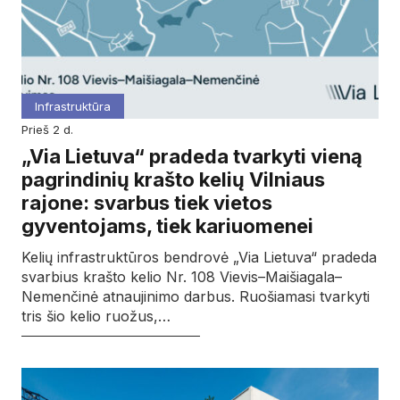
Infrastruktūra
prieš 2 d.
„Via Lietuva“ pradeda tvarkyti vieną
pagrindinių krašto kelių Vilniaus
rajone: svarbus tiek vietos
gyventojams, tiek kariuomenei
Kelių infrastruktūros bendrovė „Via Lietuva“ pradeda
svarbius krašto kelio Nr. 108 Vievis–Maišiagala–
Nemenčinė atnaujinimo darbus. Ruošiamasi tvarkyti
tris šio kelio ruožus,…