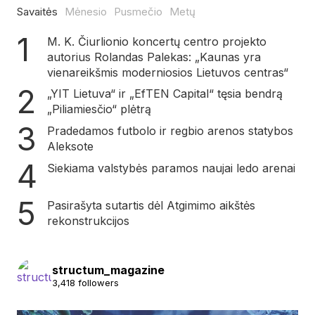
Savaitės
Mėnesio
Pusmečio
Metų
M. K. Čiurlionio koncertų centro projekto
autorius Rolandas Palekas: „Kaunas yra
vienareikšmis moderniosios Lietuvos centras“
„YIT Lietuva“ ir „EfTEN Capital“ tęsia bendrą
„Piliamiesčio“ plėtrą
Pradedamos futbolo ir regbio arenos statybos
Aleksote
Siekiama valstybės paramos naujai ledo arenai
Pasirašyta sutartis dėl Atgimimo aikštės
rekonstrukcijos
structum_magazine
3,418 followers