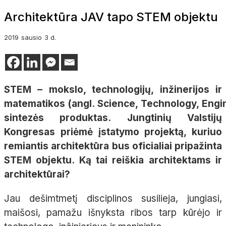
Architektūra JAV tapo STEM objektu
2019
sausio
3 d.
STEM – mokslo, technologijų, inžinerijos ir
matematikos (angl.
Science
,
Technology
,
Engi
sintezės produktas.
Jungtinių Valstijų
Kongresas priėmė įstatymo projektą, kuriuo
remiantis architektūra bus oficialiai pripažinta
STEM objektu. Ką tai reiškia architektams ir
architektūrai?
Jau dešimtmetį
disciplinos susilieja, jungiasi,
maišosi, pamažu išnyksta ribos tarp kūrėjo ir