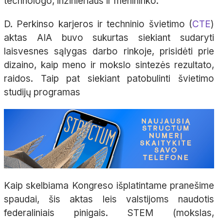
technologo, inžinieriaus ir menininko.
D. Perkinso karjeros ir techninio švietimo (
CTE
)
aktas AIA buvo sukurtas
siekiant sudaryti
laisvesnes sąlygas darbo rinkoje, prisidėti prie
dizaino, kaip meno ir mokslo sintezės rezultato,
raidos. Taip pat siekiant patobulinti švietimo
studijų programas
Kaip skelbiama Kongreso išplatintame pranešime
spaudai, šis aktas leis valstijoms naudotis
federaliniais pinigais.
STEM (mokslas,