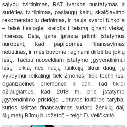
sąlygų tvirtinimas, RAT tvarkos nustatymas ir
sudėties tvirtinimas, paslaugų kainų skaičiavimo
rekomendacijų derinimas, ir nauja svarbi funkcija
– teisė tiesiogiai kreiptis į teismą ginant viešąjį
interesą. Deja, gana įprasta priimti įstatymus
nurodant, kad papildomas finansavimas
nebūtinas, ir mes buvome raginami dirbti be jokių
lėšų. Tačiau nuosekliam įstatymo įgyvendinimui
lėšų reikia, nes naujų funkcijų tikrai daug, jų
vykdymui reikalingi tiek žmonės, tiek techninės,
oganizacinės priemonės ir pan. Tad tikrai
džiaugiamės, kad 2018 m. prie įstatymo
įgyvendinimo prisidėjo Lietuvos kultūros taryba,
kurios skirtas finansavimas sudarė ženklią dalį
šių metų Rūmų biudžeto“, – teigė D. Veličkaitė.