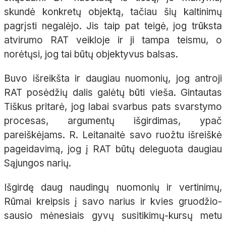
skundė konkretų objektą, tačiau šių kaltinimų
pagrįsti negalėjo. Jis taip pat teigė, jog trūksta
atvirumo RAT veikloje ir ji tampa teismu, o
norėtųsi, jog tai būtų objektyvus balsas.
Buvo išreikšta ir daugiau nuomonių, jog antroji
RAT posėdžių dalis galėtų būti vieša. Gintautas
Tiškus pritarė, jog labai svarbus pats svarstymo
procesas, argumentų išgirdimas, ypač
pareiškėjams. R. Leitanaitė savo ruožtu išreiškė
pageidavimą, jog į RAT būtų deleguota daugiau
Sąjungos narių.
Išgirdę daug naudingų nuomonių ir vertinimų,
Rūmai kreipsis į savo narius ir kvies gruodžio-
sausio mėnesiais gyvų susitikimų-kursų metu