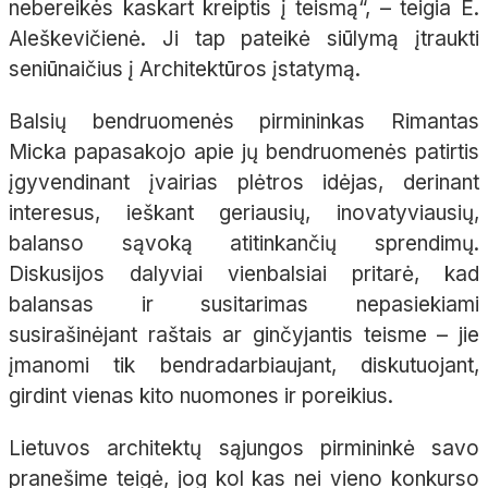
nebereikės kaskart kreiptis į teismą“, – teigia E.
Aleškevičienė. Ji tap pateikė siūlymą įtraukti
seniūnaičius į Architektūros įstatymą.
Balsių bendruomenės pirmininkas Rimantas
Micka papasakojo apie jų bendruomenės patirtis
įgyvendinant įvairias plėtros idėjas, derinant
interesus, ieškant geriausių, inovatyviausių,
balanso sąvoką atitinkančių sprendimų.
Diskusijos dalyviai vienbalsiai pritarė, kad
balansas ir susitarimas nepasiekiami
susirašinėjant raštais ar ginčyjantis teisme – jie
įmanomi tik bendradarbiaujant, diskutuojant,
girdint vienas kito nuomones ir poreikius.
Lietuvos architektų sąjungos pirmininkė savo
pranešime teigė, jog kol kas nei vieno konkurso