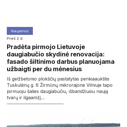
Naujienos
prieš 2 d.
Pradėta pirmojo Lietuvoje
daugiabučio skydinė renovacija:
fasado šiltinimo darbus planuojama
užbaigti per du mėnesius
Iš gelžbetonio plokščių pastatytas penkiaaukštis
Tuskulėnų g. 6 Žirmūnų mikrorajone Vilniuje tapo
pirmuoju šalies daugiabučiu, išbandžiusiu naują
tvarų ir ilgaamžį…