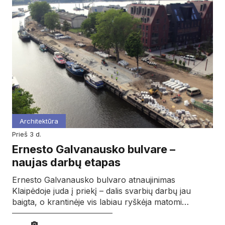
Architektūra
prieš 3 d.
Ernesto Galvanausko bulvare –
naujas darbų etapas
Ernesto Galvanausko bulvaro atnaujinimas
Klaipėdoje juda į priekį – dalis svarbių darbų jau
baigta, o krantinėje vis labiau ryškėja matomi…