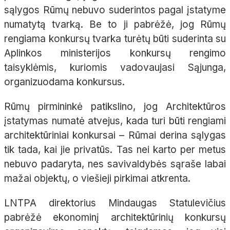
sąlygos Rūmų nebuvo suderintos pagal įstatyme
numatytą tvarką. Be to ji pabrėžė, jog Rūmų
rengiama konkursų tvarka turėtų būti suderinta su
Aplinkos ministerijos konkursų rengimo
taisyklėmis, kuriomis vadovaujasi Sąjunga,
organizuodama konkursus.
Rūmų pirmininkė patikslino, jog Architektūros
įstatymas numatė atvejus, kada turi būti rengiami
architektūriniai konkursai – Rūmai derina sąlygas
tik tada, kai jie privatūs. Tas nei karto per metus
nebuvo padaryta, nes savivaldybės sąraše labai
mažai objektų, o viešieji pirkimai atkrenta.
LNTPA direktorius Mindaugas Statulevičius
pabrėžė ekonominį architektūrinių konkursų