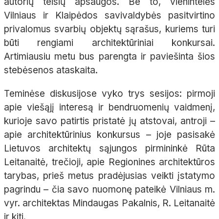
autorių teisių apsaugos. Be to, vienintelės
Vilniaus ir Klaipėdos savivaldybės pasitvirtino
privalomus svarbių objektų sąrašus, kuriems turi
būti rengiami architektūriniai konkursai.
Artimiausiu metu bus parengta ir paviešinta šios
stebėsenos ataskaita.
Teminėse diskusijose vyko trys sesijos: pirmoji
apie viešąjį interesą ir bendruomenių vaidmenį,
kurioje savo patirtis pristatė jų atstovai, antroji –
apie architektūrinius konkursus – joje pasisakė
Lietuvos architektų sąjungos pirmininkė Rūta
Leitanaitė, trečioji, apie Regionines architektūros
tarybas, prieš metus pradėjusias veikti įstatymo
pagrindu – čia savo nuomonę pateikė Vilniaus m.
vyr. architektas Mindaugas Pakalnis, R. Leitanaitė
ir kiti.