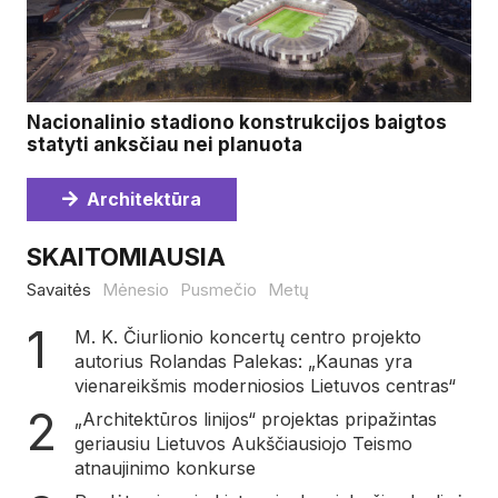
Nacionalinio stadiono konstrukcijos baigtos
statyti anksčiau nei planuota
Architektūra
SKAITOMIAUSIA
Savaitės
Mėnesio
Pusmečio
Metų
M. K. Čiurlionio koncertų centro projekto
autorius Rolandas Palekas: „Kaunas yra
vienareikšmis moderniosios Lietuvos centras“
„Architektūros linijos“ projektas pripažintas
geriausiu Lietuvos Aukščiausiojo Teismo
atnaujinimo konkurse