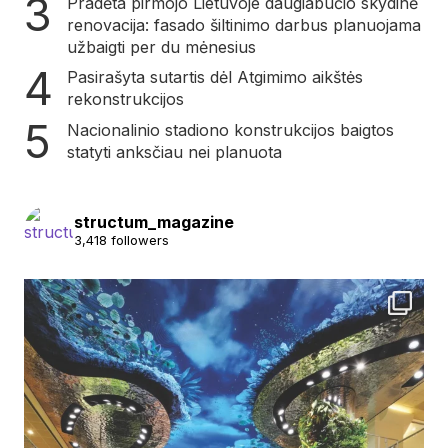
Pradėta pirmojo Lietuvoje daugiabučio skydinė
renovacija: fasado šiltinimo darbus planuojama
užbaigti per du mėnesius
Pasirašyta sutartis dėl Atgimimo aikštės
rekonstrukcijos
Nacionalinio stadiono konstrukcijos baigtos
statyti anksčiau nei planuota
structum_magazine
3,418 followers