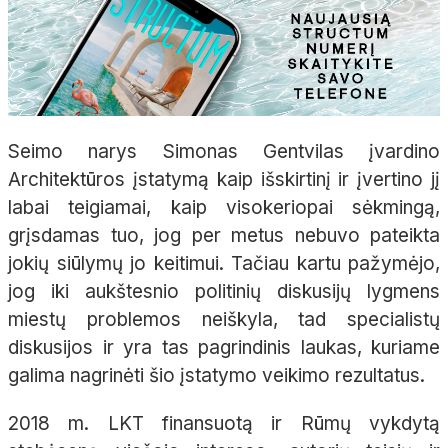
Seimo narys Simonas Gentvilas įvardino
Architektūros įstatymą kaip išskirtinį ir įvertino jį
labai teigiamai, kaip visokeriopai sėkmingą,
grįsdamas tuo, jog per metus nebuvo pateikta
jokių siūlymų jo keitimui. Tačiau kartu pažymėjo,
jog iki aukštesnio politinių diskusijų lygmens
miestų problemos neiškyla, tad specialistų
diskusijos ir yra tas pagrindinis laukas, kuriame
galima nagrinėti šio įstatymo veikimo rezultatus.
2018 m. LKT finansuotą ir Rūmų vykdytą