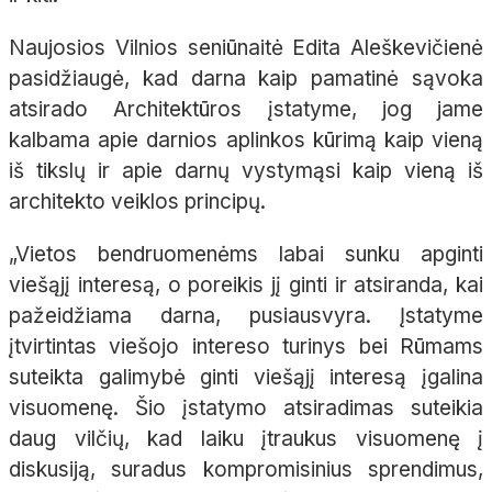
Naujosios Vilnios seniūnaitė Edita Aleškevičienė
pasidžiaugė, kad darna kaip pamatinė sąvoka
atsirado Architektūros įstatyme, jog jame
kalbama apie darnios aplinkos kūrimą kaip vieną
iš tikslų ir apie darnų vystymąsi kaip vieną iš
architekto veiklos principų.
„Vietos bendruomenėms labai sunku apginti
viešąjį interesą, o poreikis jį ginti ir atsiranda, kai
pažeidžiama darna, pusiausvyra. Įstatyme
įtvirtintas viešojo intereso turinys bei Rūmams
suteikta galimybė ginti viešąjį interesą įgalina
visuomenę. Šio įstatymo atsiradimas suteikia
daug vilčių, kad laiku įtraukus visuomenę į
diskusiją, suradus kompromisinius sprendimus,