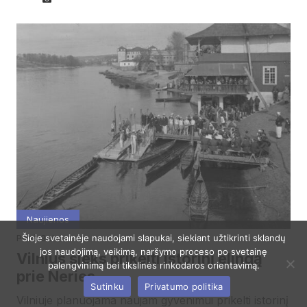
Naujienos
prieš 3 d.
Šioje svetainėje naudojami slapukai, siekiant užtikrinti sklandų
jos naudojimą, veikimą, naršymo proceso po svetainę
Vilnius sieks prikelti istorinį elingą
palengvinimą bei tikslinės rinkodaros orientavimą.
prie Neries
Sutinku
Privatumo politika
Vilniuje planuojama naujam gyvenimui prikelti istorinį