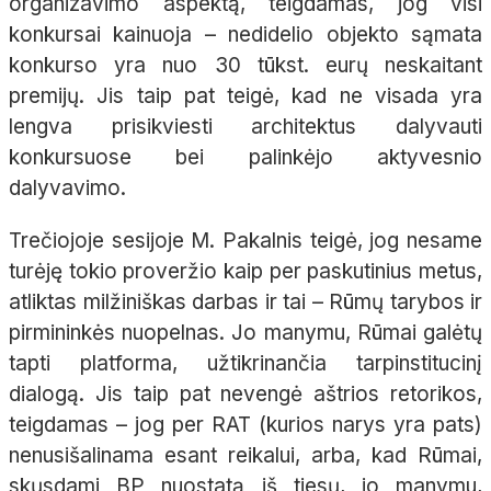
organizavimo aspektą, teigdamas, jog visi
konkursai kainuoja – nedidelio objekto sąmata
konkurso yra nuo 30 tūkst. eurų neskaitant
premijų. Jis taip pat teigė, kad ne visada yra
lengva prisikviesti architektus dalyvauti
konkursuose bei palinkėjo aktyvesnio
dalyvavimo.
Trečiojoje sesijoje M. Pakalnis teigė, jog nesame
turėję tokio proveržio kaip per paskutinius metus,
atliktas milžiniškas darbas ir tai – Rūmų tarybos ir
pirmininkės nuopelnas. Jo manymu, Rūmai galėtų
tapti platforma, užtikrinančia tarpinstitucinį
dialogą. Jis taip pat nevengė aštrios retorikos,
teigdamas – jog per RAT (kurios narys yra pats)
nenusišalinama esant reikalui, arba, kad Rūmai,
skųsdami BP nuostatą iš tiesų, jo manymu,