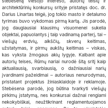
stebėseną viešojo intereso, autorių teisių ir
architektūrinių konkursų srityje pristatęs doc. dr.
Darius Linartas teigė, jog tokio masto ir detalumo
tyrimas buvo vykdomas pirmą kartą. Jis parodė,
jog daugiausiai klausimų visuomenei sukelia
objektai, papuolantys į taip vadinamą parterį, tai –
viešųjų erdvių, aikščių, skverų keitimas,
užstatymas, ir pirmų aukštų keitimas – viskas,
kas vyksta žmogaus akių lygyje. Kalbant apie
autorių teises, Rūmų nariai nurodė šitą sritį kaip
aktualiausią, svarbiausią, o dažniausiai narių
įvardinami pažeidimai – autoriaus nenurodymas,
pristatant projektus žiniasklaidoje ir reklamoje.
Stebėsena parodė, jog būtina tvarkyti viešųjų
pirkimų įstatymą, nes konkursai dažnai rengiami
nekokybiškai, neužtikrinant reglamentuojamos