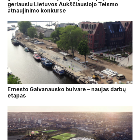
geriausiu Lietuvos Aukščiausiojo Teismo
atnaujinimo konkurse
Ernesto Galvanausko bulvare – naujas darbų
etapas