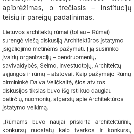
apibrėžimas, o trečiasis – institucijų
teisių ir pareigų padalinimas.
Lietuvos architektų rūmai (toliau – Rūmai)
surengė viešą diskusiją Architektūros įstatymo
įsigaliojimo metinėms pažymėti. Į ją susirinko
įvairių organizacijų – bendruomenių,
savivaldybės, Seimo, investuotojų, Architektų
sąjungos ir rūmų – atstovai. Kaip pažymėjo Rūmų
pirmininkė Daiva Veličkaitė, šios atviros
diskusijos tikslas buvo išgirsti kuo daugiau
patirčių, nuomonių, atgarsių apie Architektūros
įstatymo veikimą.
„Rūmams buvo naujai priskirta architektūrinių
konkursų nuostatų kaip tvarkos ir konkursų