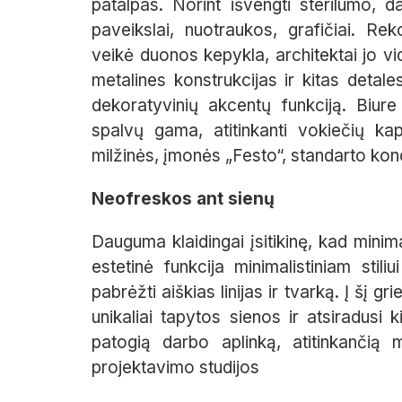
patalpas. Norint išvengti sterilumo, 
paveikslai, nuotraukos, grafičiai. Re
veikė duonos kepykla, architektai jo vi
metalines konstrukcijas ir kitas detales
dekoratyvinių akcentų funkciją. Biure
spalvų gama, atitinkanti vokiečių ka
milžinės, įmonės „Festo“, standarto kon
Neofreskos ant sienų
Dauguma klaidingai įsitikinę, kad minimali
estetinė funkcija minimalistiniam stili
pabrėžti aiškias linijas ir tvarką. Į šį 
unikaliai tapytos sienos ir atsiradusi 
patogią darbo aplinką, atitinkančią 
projektavimo studijos