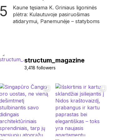
Kaune tęsiama K. Griniaus ligoninės
plėtra: Kulautuvoje pasiruošimas
atidarymui, Panemunėje – statyboms
structum_magazine
3,418 followers