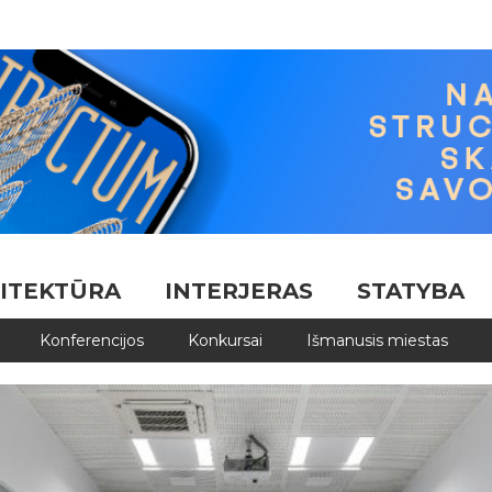
ITEKTŪRA
INTERJERAS
STATYBA
Konferencijos
Konkursai
Išmanusis miestas