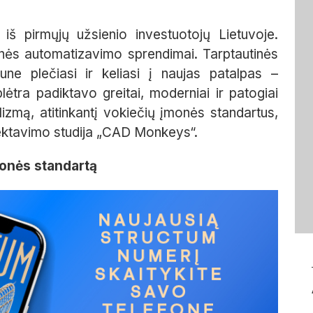
iš pirmųjų užsienio investuotojų Lietuvoje.
onės automatizavimo sprendimai. Tarptautinės
ne plečiasi ir keliasi į naujas patalpas –
ėtra padiktavo greitai, moderniai ir patogiai
lizmą, atitinkantį vokiečių įmonės standartus,
jektavimo studija „CAD Monkeys“.
monės standartą