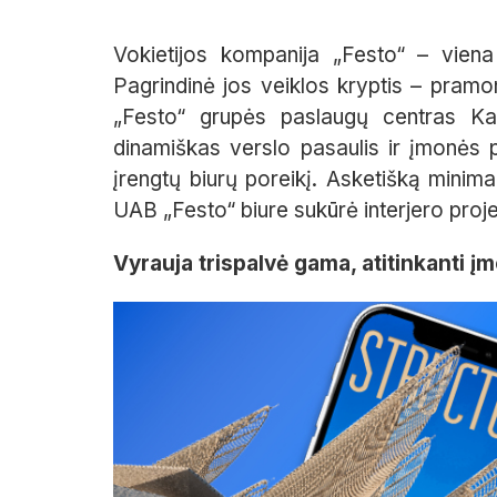
Vokietijos kompanija „Festo“ – viena 
Pagrindinė jos veiklos kryptis – pram
„Festo“ grupės paslaugų centras Kau
dinamiškas verslo pasaulis ir įmonės pl
įrengtų biurų poreikį. Asketišką minima
UAB „Festo“ biure sukūrė interjero pro
Vyrauja trispalvė gama, atitinkanti į