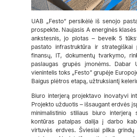
UAB „Festo“ persikėlė iš senojo past
prospekte. Naujasis A energinės klasės 
ankstesnis, jo plotas – beveik 5 tūk
pastato infrastruktūra ir strategiška
finansų, IT, dokumentų tvarkymo, rinko
paslaugas grupės įmonėms. Dabar U
vienintelis toks „Festo” grupėje Europo
Baigus plėtros etapą, užtruksiantį keleri
Biuro interjerą projektavo inovatyvi i
Projekto užduotis – išsaugant erdvės į
minimalistinio stiliaus biuro interjerą
kontūras patalpas dalija į darbo kabin
virtuvės erdves. Šviesiai pilka grindų 