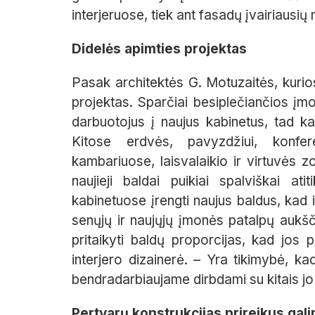
interjeruose, tiek ant fasadų įvairiausi
Didelės apimties projektas
Pasak architektės G. Motuzaitės, kurios 
projektas. Sparčiai besiplečiančios įmo
darbuotojus į naujus kabinetus, tad kai
Kitose erdvės, pavyzdžiui, konfer
kambariuose, laisvalaikio ir virtuvės zon
naujieji baldai puikiai spalviškai a
kabinetuose įrengti naujus baldus, kad i
senųjų ir naujųjų įmonės patalpų aukšč
pritaikyti baldų proporcijas, kad jos p
interjero dizainerė. – Yra tikimybė, ka
bendradarbiaujame dirbdami su kitais jo 
Pertvarų konstrukcijas prireikus gal