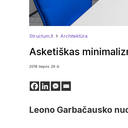
Structum.lt
Architektūra
Asketiškas minimaliz
2018
liepos
26 d.
Leono Garbačausko nuo