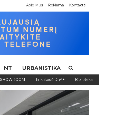
Apie Mus
Reklama
Kontaktai
NT
URBANISTIKA
SHOWROOM
Tinklalaidė DnA+
Biblioteka
Biblio