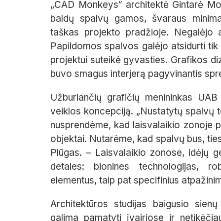
„CAD Monkeys“ architektė Gintarė Motu
baldų spalvų gamos, švaraus minima
taškas projekto pradžioje. Negalėjo 
Papildomos spalvos galėjo atsidurti tik 
projektui suteikė gyvasties. Grafikos d
buvo smagus interjerą pagyvinantis spr
Užburiančių grafičių menininkas UAB 
veiklos koncepciją. „Nustatytų spalvų t
nusprendėme, kad laisvalaikio zonoje pe
objektai. Nutarėme, kad spalvų bus, tiesa
Plūgas. – Laisvalaikio zonose, idėjų 
detales: bionines technologijas, ro
elementus, taip pat specifinius atpažinim
Architektūros studijas baigusio sien
galima pamatyti įvairiose ir netikėčia