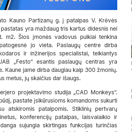
ato Kauno Partizanų g. į patalpas V. Krėvės
pastatas yra maždaug tris kartus didesnis nei
st. m2. Šios įmonės vadovus puikiai tenkina
i patogesnė jo vieta. Paslaugų centre dirba
daros ir inžinerijos specialistai, teikiantys
AB „Festo“ esantis paslaugų centras yra
je. Kaune jame dirba daugiau kaip 300 žmonių.
us metus, jų skaičius dar išaugs.
nterjero projektavimo studija „CAD Monkeys“.
spūdį, pastate įsikūrusioms komandoms sukurti
 su atskiromis patalpomis. Stiklinių pertvarų
etus, konferencijų patalpas, laisvalaikio ir
danga sujungia skirtingas funkcijas turinčias