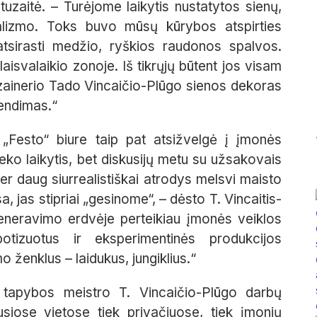
zaitė. – Turėjome laikytis nustatytos sienų,
lizmo. Toks buvo mūsų kūrybos atspirties
atsirasti medžio, ryškios raudonos spalvos.
laisvalaikio zonoje. Iš tikrųjų būtent jos visam
izainerio Tado Vincaičio-Plūgo sienos dekoras
endimas.“
„Festo“ biure taip pat atsižvelgė į įmonės
eko laikytis, bet diskusijų metu su užsakovais
r daug siurrealistiškai atrodys melsvi maisto
, jas stipriai „gesinome“, – dėsto T. Vincaitis-
generavimo erdvėje perteikiau įmonės veiklos
botizuotus ir eksperimentinės produkcijos
o ženklus – laidukus, jungiklius.“
ų tapybos meistro T. Vincaičio-Plūgo darbų
usiose vietose tiek privačiuose, tiek įmonių