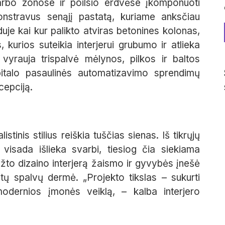
darbo zonose ir poilsio erdvėse įkomponuoti
konstravus senąjį pastatą, kuriame anksčiau
duje kai kur palikto atviras betonines kolonas,
, kurios suteikia interjerui grubumo ir atlieka
 vyrauja trispalvė mėlynos, pilkos ir baltos
pitalo pasaulinės automatizavimo sprendimų
cepciją.
stinis stilius reiškia tuščias sienas. Iš tikrųjų
ui visada išlieka svarbi, tiesiog čia siekiama
griežto dizaino interjerą žaismo ir gyvybės įnešė
kitų spalvų dermė. „Projekto tikslas – sukurti
modernios įmonės veiklą, – kalba interjero