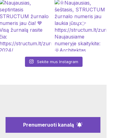
Sekite mus Instagram
Prenumeruoti kanalą