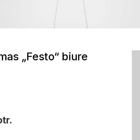
mas „Festo“ biure
tr.