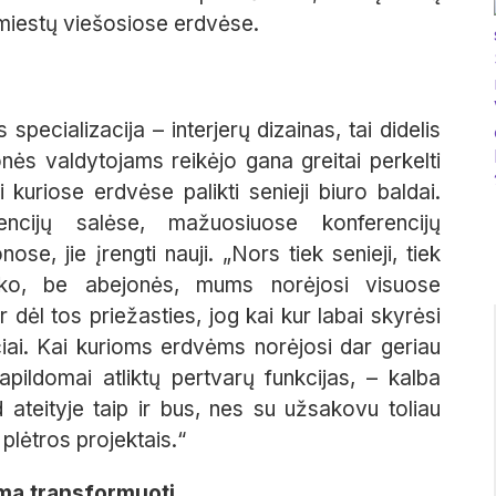
ų miestų viešosiose erdvėse.
specializacija – interjerų dizainas, tai didelis
nės valdytojams reikėjo gana greitai perkelti
 kuriose erdvėse palikti senieji biuro baldai.
encijų salėse, mažuosiuose konferencijų
ose, jie įrengti nauji. „Nors tiek senieji, tiek
titiko, be abejonės, mums norėjosi visuose
r dėl tos priežasties, jog kai kur labai skyrėsi
iai. Kai kurioms erdvėms norėjosi dar geriau
apildomai atliktų pertvarų funkcijas, – kalba
d ateityje taip ir bus, nes su užsakovu toliau
plėtros projektais.“
ima transformuoti