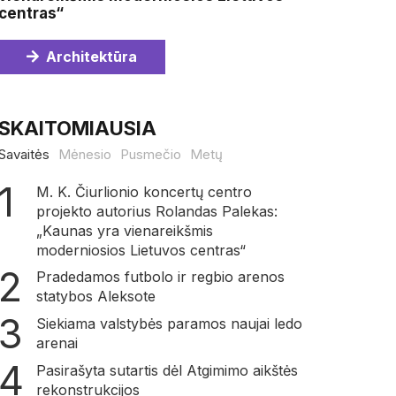
centras“
Architektūra
SKAITOMIAUSIA
Savaitės
Mėnesio
Pusmečio
Metų
M. K. Čiurlionio koncertų centro
projekto autorius Rolandas Palekas:
„Kaunas yra vienareikšmis
moderniosios Lietuvos centras“
Pradedamos futbolo ir regbio arenos
statybos Aleksote
Siekiama valstybės paramos naujai ledo
arenai
Pasirašyta sutartis dėl Atgimimo aikštės
rekonstrukcijos