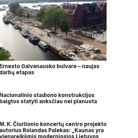
Ernesto Galvanausko bulvare – naujas
darbų etapas
Nacionalinio stadiono konstrukcijos
baigtos statyti anksčiau nei planuota
M. K. Čiurlionio koncertų centro projekto
autorius Rolandas Palekas: „Kaunas yra
vienareikšmis moderniosios Lietuvos