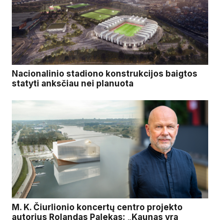
Nacionalinio stadiono konstrukcijos baigtos
statyti anksčiau nei planuota
M. K. Čiurlionio koncertų centro projekto
autorius Rolandas Palekas: „Kaunas yra