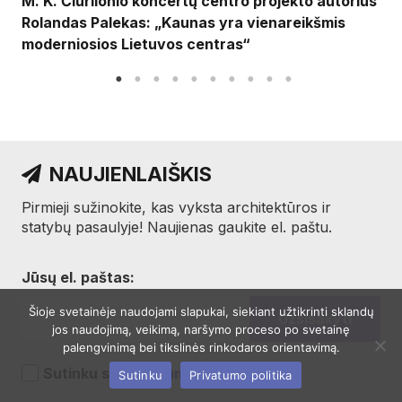
M. K. Čiurlionio koncertų centro projekto autorius
Rolandas Palekas: „Kaunas yra vienareikšmis
moderniosios Lietuvos centras“
NAUJIENLAIŠKIS
Pirmieji sužinokite, kas vyksta architektūros ir
statybų pasaulyje! Naujienas gaukite el. paštu.
Jūsų el. paštas:
Šioje svetainėje naudojami slapukai, siekiant užtikrinti sklandų
jos naudojimą, veikimą, naršymo proceso po svetainę
palengvinimą bei tikslinės rinkodaros orientavimą.
Sutinku su
privatumo taisyklėmis
Sutinku
Privatumo politika