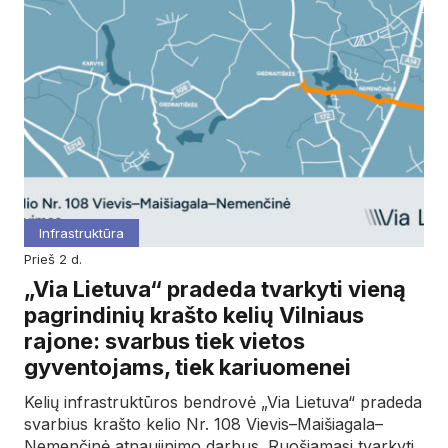
Infrastruktūra
prieš 2 d.
„Via Lietuva“ pradeda tvarkyti vieną
pagrindinių krašto kelių Vilniaus
rajone: svarbus tiek vietos
gyventojams, tiek kariuomenei
Kelių infrastruktūros bendrovė „Via Lietuva“ pradeda
svarbius krašto kelio Nr. 108 Vievis–Maišiagala–
Nemenčinė atnaujinimo darbus. Ruošiamasi tvarkyti