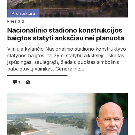
Architektūra
prieš 3 d.
Nacionalinio stadiono konstrukcijos
baigtos statyti anksčiau nei planuota
Vilniuje kylančio Nacionalinio stadiono konstruktyvo
statybos baigtos, tai žymi statybų aikštelėje iškeltas
įspūdingas, saulėgrąžų žiedais puoštas simbolinis
pabaigtuvių vainikas. Generalinė…
1