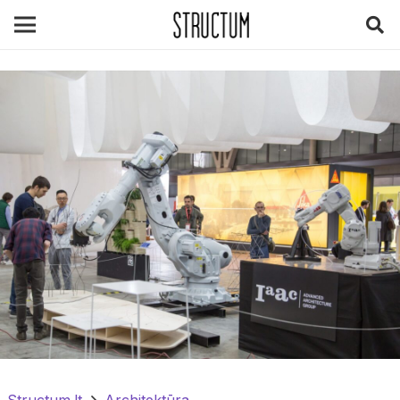
Structum.lt
Architektūra