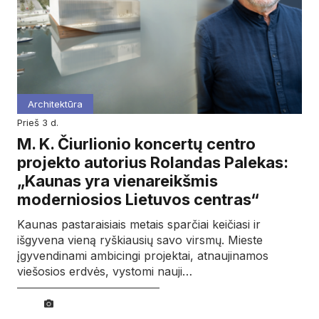
Architektūra
prieš 3 d.
M. K. Čiurlionio koncertų centro
projekto autorius Rolandas Palekas:
„Kaunas yra vienareikšmis
moderniosios Lietuvos centras“
Kaunas pastaraisiais metais sparčiai keičiasi ir
išgyvena vieną ryškiausių savo virsmų. Mieste
įgyvendinami ambicingi projektai, atnaujinamos
viešosios erdvės, vystomi nauji…