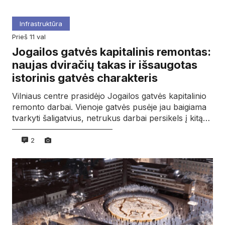
Infrastruktūra
prieš 11 val
Jogailos gatvės kapitalinis remontas:
naujas dviračių takas ir išsaugotas
istorinis gatvės charakteris
Vilniaus centre prasidėjo Jogailos gatvės kapitalinio
remonto darbai. Vienoje gatvės pusėje jau baigiama
tvarkyti šaligatvius, netrukus darbai persikels į kitą…
2