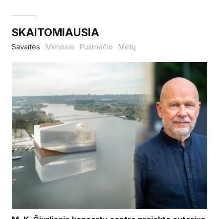
SKAITOMIAUSIA
Savaitės
Mėnesio
Pusmečio
Metų