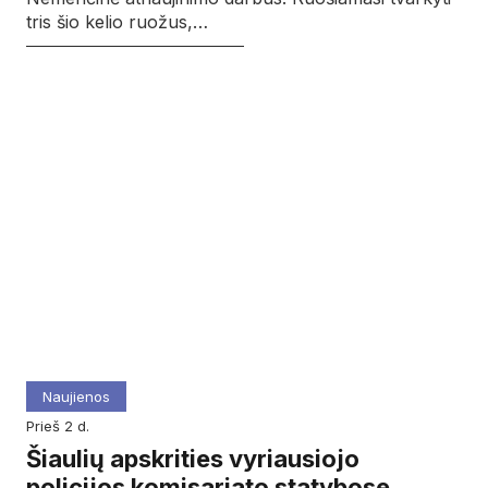
tris šio kelio ruožus,…
Naujienos
prieš 2 d.
Šiaulių apskrities vyriausiojo
policijos komisariato statybose