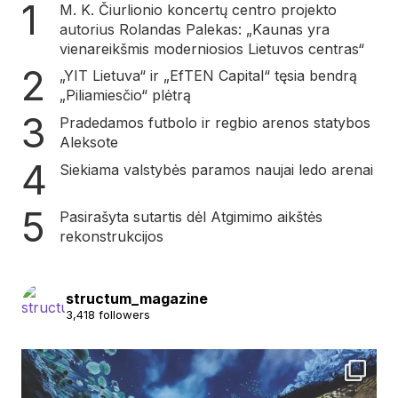
M. K. Čiurlionio koncertų centro projekto
autorius Rolandas Palekas: „Kaunas yra
vienareikšmis moderniosios Lietuvos centras“
„YIT Lietuva“ ir „EfTEN Capital“ tęsia bendrą
„Piliamiesčio“ plėtrą
Pradedamos futbolo ir regbio arenos statybos
Aleksote
Siekiama valstybės paramos naujai ledo arenai
Pasirašyta sutartis dėl Atgimimo aikštės
rekonstrukcijos
structum_magazine
3,418 followers