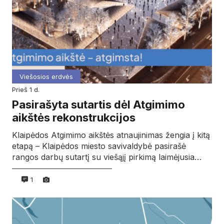
Viešosios erdvės
prieš 1 d.
Pasirašyta sutartis dėl Atgimimo
aikštės rekonstrukcijos
Klaipėdos Atgimimo aikštės atnaujinimas žengia į kitą
etapą – Klaipėdos miesto savivaldybė pasirašė
rangos darbų sutartį su viešąjį pirkimą laimėjusia…
1