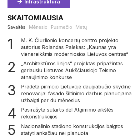
Infrastruktūra
SKAITOMIAUSIA
Savaitės
Mėnesio
Pusmečio
Metų
M. K. Čiurlionio koncertų centro projekto
autorius Rolandas Palekas: „Kaunas yra
vienareikšmis moderniosios Lietuvos centras“
„Architektūros linijos“ projektas pripažintas
geriausiu Lietuvos Aukščiausiojo Teismo
atnaujinimo konkurse
Pradėta pirmojo Lietuvoje daugiabučio skydinė
renovacija: fasado šiltinimo darbus planuojama
užbaigti per du mėnesius
Pasirašyta sutartis dėl Atgimimo aikštės
rekonstrukcijos
Nacionalinio stadiono konstrukcijos baigtos
statyti anksčiau nei planuota