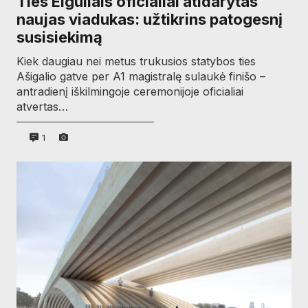
Ties Eiguliais oficialiai atidarytas
naujas viadukas: užtikrins patogesnį
susisiekimą
Kiek daugiau nei metus trukusios statybos ties
Ašigalio gatve per A1 magistralę sulaukė finišo –
antradienį iškilmingoje ceremonijoje oficialiai
atvertas…
1