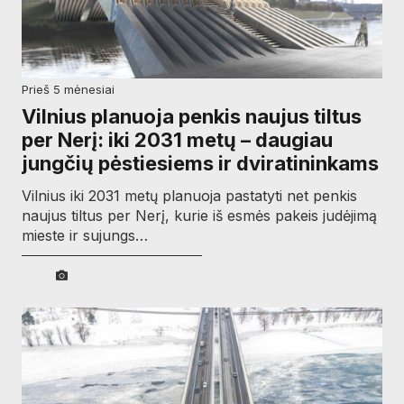
prieš 5 mėnesiai
Vilnius planuoja penkis naujus tiltus
per Nerį: iki 2031 metų – daugiau
jungčių pėstiesiems ir dviratininkams
Vilnius iki 2031 metų planuoja pastatyti net penkis
naujus tiltus per Nerį, kurie iš esmės pakeis judėjimą
mieste ir sujungs…