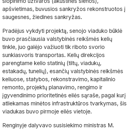
slopinimo užtvaros (akustinės sienos),
apšvietimas, buvusios sankryžos rekonstruotos į
saugesnes, žiedines sankryžas.
Pradėjus vykdyti projektą, senojo viaduko būklė
buvo prasčiausia valstybinės reikšmės kelių
tinkle, juo galėjo važiuoti tik riboto svorio
sunkiasvoris transportas. Kelių direkcijos
parengtame kelio statinių (tiltų, viadukų,
estakadų, tunelių), esančių valstybinės reikšmės
keliuose, statybos, rekonstravimo, kapitalinio
remonto, projektų planavimo, rengimo ir
įgyvendinimo prioritetinės eilės sąraše, pagal kurį
atliekamas minėtos infrastruktūros tvarkymas, šis
viadukas buvo pirmoje eilės vietoje.
Renginyje dalyvavo susisiekimo ministras M.