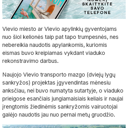
Vievio miesto ar Vievio apylinkių gyventojams
nuo šiol kelionės taip pat tapo trumpesnės, nes
nebereikia naudotis apylankomis, kuriomis
eismas buvo kreipiamas vykdant viaduko
rekonstravimo darbus.
Naujojo Vievio transporto mazgo (dviejų lygų
sankryžos) projektas įgyvendintas mėnesiu
anksčiau, nei buvo numatyta sutartyje, o viaduko
prieigose esančiais jungiamaisiais keliais ir naujai
įrengtomis žiedinėmis sankryžomis vairuotojai
galėjo naudotis jau nuo pernai metų gruodžio.