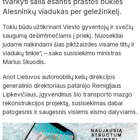
tvarkyti šalia esantis prastos būklės
Alesninkų viadukas per geležinkelį.
Tokiu būdu užtikrinant Vievio gyventojų ir svečių
saugumą dešimtmečiams į priekį. Nuosekliai
judame naikindami šias piktžaizdes visame tiltų ir
viadukų tinkle“, – sako susisiekimo ministras
Marius Skuodis.
Anot Lietuvos automobilių kelių direkcijos
generalinio direktoriaus patarėjo Remigijaus
Lipkevičiaus, įgyvendinus šio transporto mazgo
rekonstrukcijos projektą, susisiekimas dabar
patogesnis ir saugesnis visiems eismo dalyviams.