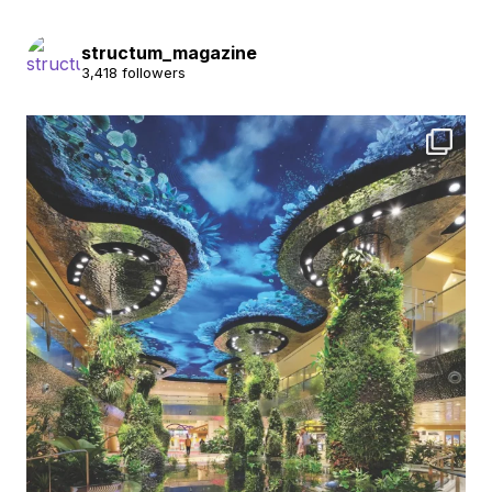
structum_magazine
3,418 followers