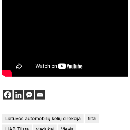
Lietuvos automobilių kelių direkcija
tiltai
UAB Tilsta
viadukai
Vievis