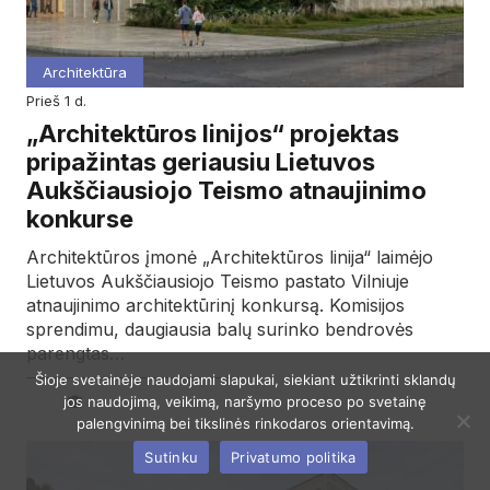
Architektūra
prieš 1 d.
„Architektūros linijos“ projektas
pripažintas geriausiu Lietuvos
Aukščiausiojo Teismo atnaujinimo
konkurse
Architektūros įmonė „Architektūros linija“ laimėjo
Lietuvos Aukščiausiojo Teismo pastato Vilniuje
atnaujinimo architektūrinį konkursą. Komisijos
sprendimu, daugiausia balų surinko bendrovės
parengtas…
Šioje svetainėje naudojami slapukai, siekiant užtikrinti sklandų
jos naudojimą, veikimą, naršymo proceso po svetainę
palengvinimą bei tikslinės rinkodaros orientavimą.
Sutinku
Privatumo politika