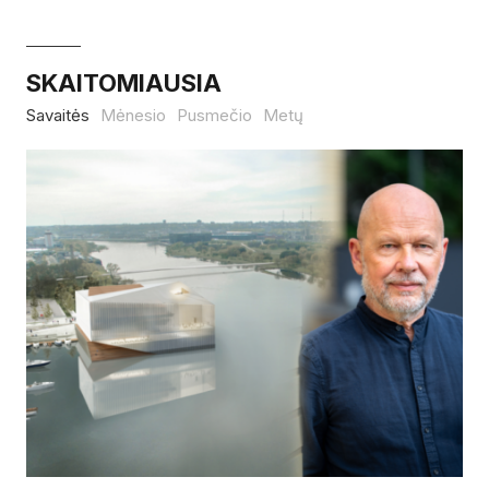
SKAITOMIAUSIA
Savaitės
Mėnesio
Pusmečio
Metų