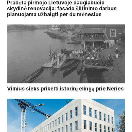
Pradėta pirmojo Lietuvoje daugiabučio
skydinė renovacija: fasado šiltinimo darbus
planuojama užbaigti per du mėnesius
Vilnius sieks prikelti istorinį elingą prie Neries