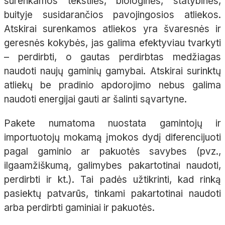
surenkamos tekstilės, biologinės, statybinės,
buityje susidarančios pavojingosios atliekos.
Atskirai surenkamos atliekos yra švaresnės ir
geresnės kokybės, jas galima efektyviau tvarkyti
– perdirbti, o gautas perdirbtas medžiagas
naudoti naujų gaminių gamybai. Atskirai surinktų
atliekų be pradinio apdorojimo nebus galima
naudoti energijai gauti ar šalinti sąvartyne.
Pakete numatoma nuostata gamintojų ir
importuotojų mokamą įmokos dydį diferencijuoti
pagal gaminio ar pakuotės savybes (pvz.,
ilgaamžiškumą, galimybes pakartotinai naudoti,
perdirbti ir kt.). Tai padės užtikrinti, kad rinką
pasiektų patvarūs, tinkami pakartotinai naudoti
arba perdirbti gaminiai ir pakuotės.