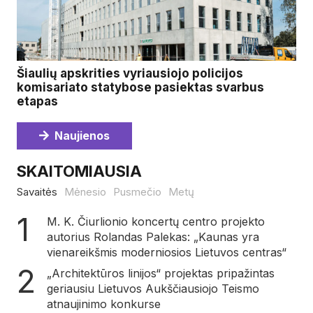
Šiaulių apskrities vyriausiojo policijos
komisariato statybose pasiektas svarbus
etapas
Naujienos
SKAITOMIAUSIA
Savaitės
Mėnesio
Pusmečio
Metų
M. K. Čiurlionio koncertų centro projekto
autorius Rolandas Palekas: „Kaunas yra
vienareikšmis moderniosios Lietuvos centras“
„Architektūros linijos“ projektas pripažintas
geriausiu Lietuvos Aukščiausiojo Teismo
atnaujinimo konkurse