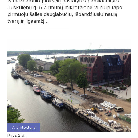
Iš gelžbetonio plokščių pastatytas penkiaaukštis
Tuskulėnų g. 6 Žirmūnų mikrorajone Vilniuje tapo
pirmuoju šalies daugiabučiu, išbandžiusiu naują
tvarų ir ilgaamžį…
Architektūra
prieš 2 d.