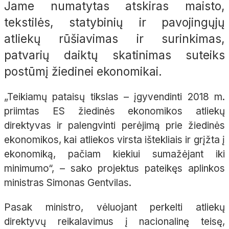
Jame numatytas atskiras maisto,
tekstilės, statybinių ir pavojingųjų
atliekų rūšiavimas ir surinkimas,
patvarių daiktų skatinimas suteiks
postūmį žiedinei ekonomikai.
„Teikiamų pataisų tikslas – įgyvendinti 2018 m.
priimtas ES žiedinės ekonomikos atliekų
direktyvas ir palengvinti perėjimą prie žiedinės
ekonomikos, kai atliekos virsta ištekliais ir grįžta į
ekonomiką, pačiam kiekiui sumažėjant iki
minimumo“, – sako projektus pateikęs aplinkos
ministras Simonas Gentvilas.
Pasak ministro, vėluojant perkelti atliekų
direktyvų reikalavimus į nacionalinę teisę,