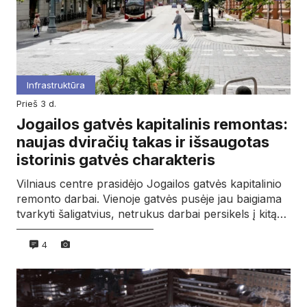
Infrastruktūra
prieš 3 d.
Jogailos gatvės kapitalinis remontas:
naujas dviračių takas ir išsaugotas
istorinis gatvės charakteris
Vilniaus centre prasidėjo Jogailos gatvės kapitalinio
remonto darbai. Vienoje gatvės pusėje jau baigiama
tvarkyti šaligatvius, netrukus darbai persikels į kitą…
4