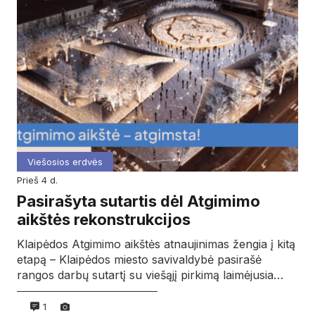
Viešosios erdvės
prieš 4 d.
Pasirašyta sutartis dėl Atgimimo
aikštės rekonstrukcijos
Klaipėdos Atgimimo aikštės atnaujinimas žengia į kitą
etapą – Klaipėdos miesto savivaldybė pasirašė
rangos darbų sutartį su viešąjį pirkimą laimėjusia…
1