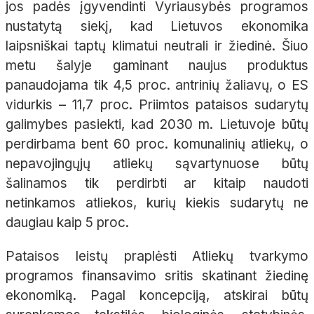
jos padės įgyvendinti Vyriausybės programos
nustatytą siekį, kad Lietuvos ekonomika
laipsniškai taptų klimatui neutrali ir žiedinė. Šiuo
metu šalyje gaminant naujus produktus
panaudojama tik 4,5 proc. antrinių žaliavų, o ES
vidurkis – 11,7 proc. Priimtos pataisos sudarytų
galimybes pasiekti, kad 2030 m. Lietuvoje būtų
perdirbama bent 60 proc. komunalinių atliekų, o
nepavojingųjų atliekų sąvartynuose būtų
šalinamos tik perdirbti ar kitaip naudoti
netinkamos atliekos, kurių kiekis sudarytų ne
daugiau kaip 5 proc.
Pataisos leistų praplėsti Atliekų tvarkymo
programos finansavimo sritis skatinant žiedinę
ekonomiką. Pagal koncepciją, atskirai būtų