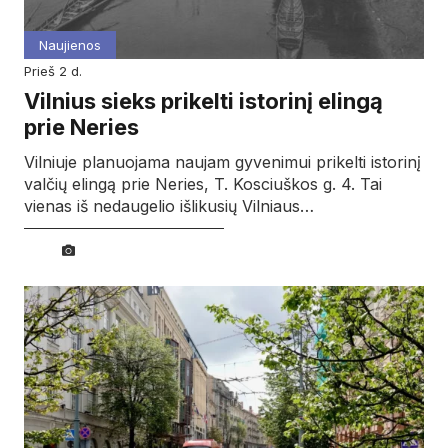
Naujienos
prieš 2 d.
Vilnius sieks prikelti istorinį elingą
prie Neries
Vilniuje planuojama naujam gyvenimui prikelti istorinį
valčių elingą prie Neries, T. Kosciuškos g. 4. Tai
vienas iš nedaugelio išlikusių Vilniaus…