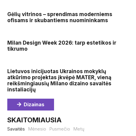
Gėlių vitrinos – sprendimas moderniems
ofisams ir skubantiems nuomininkams
Milan Design Week 2026: tarp estetikos ir
tikrumo
Lietuvos inicijuotas Ukrainos mokyklų
atkūrimo projektas įkvėpė MATER, vieną
reikšmingiausių Milano dizaino savaitės
instaliacijų
Dizainas
SKAITOMIAUSIA
Savaitės
Mėnesio
Pusmečio
Metų