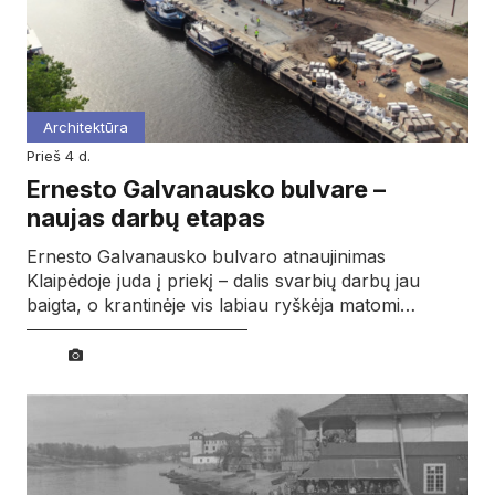
Architektūra
prieš 4 d.
Ernesto Galvanausko bulvare –
naujas darbų etapas
Ernesto Galvanausko bulvaro atnaujinimas
Klaipėdoje juda į priekį – dalis svarbių darbų jau
baigta, o krantinėje vis labiau ryškėja matomi…