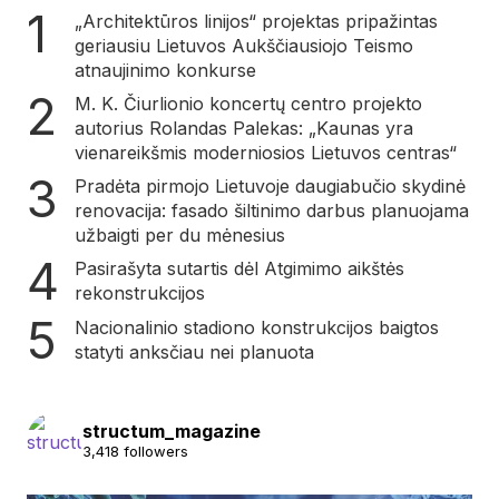
„Architektūros linijos“ projektas pripažintas
geriausiu Lietuvos Aukščiausiojo Teismo
atnaujinimo konkurse
M. K. Čiurlionio koncertų centro projekto
autorius Rolandas Palekas: „Kaunas yra
vienareikšmis moderniosios Lietuvos centras“
Pradėta pirmojo Lietuvoje daugiabučio skydinė
renovacija: fasado šiltinimo darbus planuojama
užbaigti per du mėnesius
Pasirašyta sutartis dėl Atgimimo aikštės
rekonstrukcijos
Nacionalinio stadiono konstrukcijos baigtos
statyti anksčiau nei planuota
structum_magazine
3,418 followers