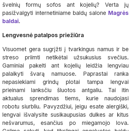
švelnių formų sofos ant kojelių? Verta jų
pasižvalgyti internetiniame baldų salone
Magrės
baldai
.
Lengvesnė patalpos priežiūra
Visuomet gera sugrįžti į tvarkingus namus ir be
streso priimti netikėtai užsukusius svečius.
Gaminiai pakelti ant kojelių leidžia lengviau
palaikyti švarą namuose. Paprastai ranka
nepasiekiami grindų plotai tampa lengvai
prieinami lanksčiu šluotos antgaliu. Tai itin
aktualus sprendimas tiems, kurie naudojasi
robotu siurbliu. Pavyzdžiui, jeigu esate alergiški,
lengvai išvalysite susikaupusias dulkes ar kitus
nešvarumus, esančius po miegamojo lova.