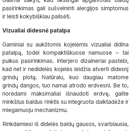
Galima sakyti, kad tikslingai apgalvotas baldų
pasirinkimas gali sušvelninti alergijos simptomus
ir leisti kokybiškiau pailsėti.
Vizualiai didesnė patalpa
Gaminiai su aukštomis kojelėmis vizualiai didina
patalpą, todėl kompaktiškuose namuose – tai
puikus pasirinkimas. Interjero dizaineriai pastebi,
kad net ir nedidelės kojelės leidžia atverti didesnį
grindų plotą. Natūralu, kuo daugiau matome
grindų dangos, tuo namai atrodo erdvesni. Be to,
norėdami maksimaliai išnaudoti erdvę, galite
minkštus baldus rinktis su integruota daiktadėže ir
miegamuoju mechanizmu.
Rinkdamiesi iš didelės baldų gausos, svarbiausia,