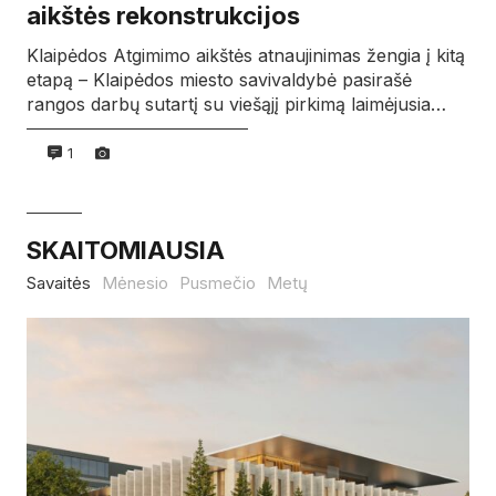
aikštės rekonstrukcijos
Klaipėdos Atgimimo aikštės atnaujinimas žengia į kitą
etapą – Klaipėdos miesto savivaldybė pasirašė
rangos darbų sutartį su viešąjį pirkimą laimėjusia…
1
SKAITOMIAUSIA
Savaitės
Mėnesio
Pusmečio
Metų