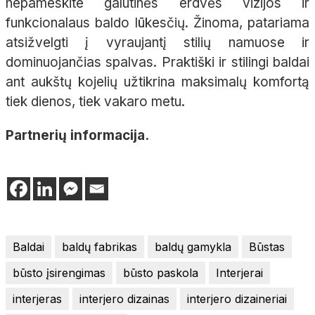
nepameskite galutinės erdvės vizijos ir
funkcionalaus baldo lūkesčių. Žinoma, patariama
atsižvelgti į vyraujantį stilių namuose ir
dominuojančias spalvas. Praktiški ir stilingi baldai
ant aukštų kojelių užtikrina maksimalų komfortą
tiek dienos, tiek vakaro metu.
Partnerių informacija.
Baldai
baldų fabrikas
baldų gamykla
Būstas
būsto įsirengimas
būsto paskola
Interjerai
interjeras
interjero dizainas
interjero dizaineriai