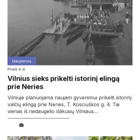
Naujienos
prieš 4 d.
Vilnius sieks prikelti istorinį elingą
prie Neries
Vilniuje planuojama naujam gyvenimui prikelti istorinį
valčių elingą prie Neries, T. Kosciuškos g. 4. Tai
vienas iš nedaugelio išlikusių Vilniaus…