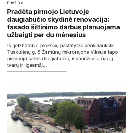
prieš 3 d.
Pradėta pirmojo Lietuvoje
daugiabučio skydinė renovacija:
fasado šiltinimo darbus planuojama
užbaigti per du mėnesius
Iš gelžbetonio plokščių pastatytas penkiaaukštis
Tuskulėnų g. 6 Žirmūnų mikrorajone Vilniuje tapo
pirmuoju šalies daugiabučiu, išbandžiusiu naują
tvarų ir ilgaamžį…