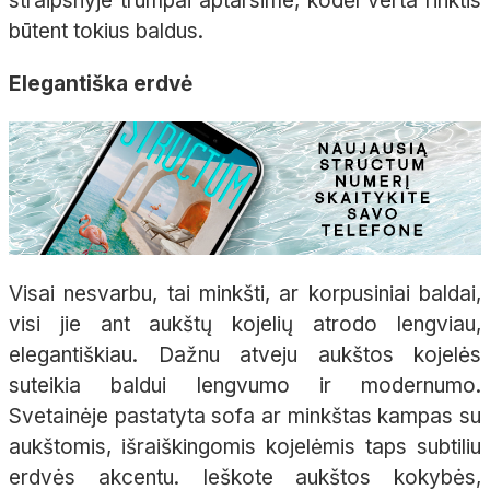
straipsnyje trumpai aptarsime, kodėl verta rinktis
būtent tokius baldus.
Elegantiška erdvė
Visai nesvarbu, tai minkšti, ar korpusiniai baldai,
visi jie ant aukštų kojelių atrodo lengviau,
elegantiškiau. Dažnu atveju aukštos kojelės
suteikia baldui lengvumo ir modernumo.
Svetainėje pastatyta sofa ar minkštas kampas su
aukštomis, išraiškingomis kojelėmis taps subtiliu
erdvės akcentu. Ieškote aukštos kokybės,