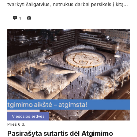
tvarkyti šaligatvius, netrukus darbai persikels į kitą…
4
Viešosios erdvės
prieš 6 d.
Pasirašyta sutartis dėl Atgimimo