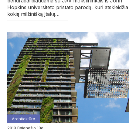
bendradarbiaudama su JAV mokslininkais iš John
Hopkins universiteto pristato parodą, kuri atskleidžia
kokią milžinišką įtaką…
Architektūra
2019
balandžio
10d.