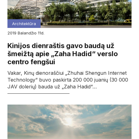
Architektūra
2019
balandžio
11d.
Kinijos dienraštis gavo baudą už
šmeižtą apie „Zaha Hadid“ verslo
centro fengšui
Vakar, Kinų dienoraščiui „Zhuhai Shengun Internet
Technology“ buvo paskirta 200 000 juanių (30 000
JAV dolerių) bauda už „Zaha Hadid“…