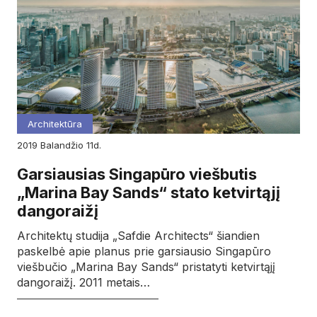
Architektūra
2019
balandžio
11d.
Garsiausias Singapūro viešbutis
„Marina Bay Sands“ stato ketvirtąjį
dangoraižį
Architektų studija „Safdie Architects“ šiandien
paskelbė apie planus prie garsiausio Singapūro
viešbučio „Marina Bay Sands“ pristatyti ketvirtąjį
dangoraižį. 2011 metais…