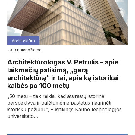
Architektūra
2019
balandžio
8d.
Architektūrologas V. Petrulis – apie
laikmečių palikimą, „gerą
architektūrą“ ir tai, apie ką istorikai
kalbės po 100 metų
„50 metų – tiek reikia, kad atsirastų istorinė
perspektyva ir galėtumėme pastatus nagrinėti
istorišku požiūriu“, – įsitikinęs Kauno technologijos
universiteto…