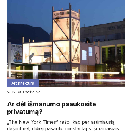
Architektūra
2019
balandžio
5d.
Ar dėl išmanumo paaukosite
privatumą?
„The New York Times” rašo, kad per artimiausią
dešimtmetį didieji pasaulio miestai taps išmaniaisiais