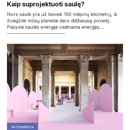
Kaip suprojektuoti saulę?
Nors saulė yra už beveik 150 milijonų kilometrų, ši
žvaigždė mūsų planetai daro didžiausią poveikį.
Pasyvia saulės energija vadinama energija,…
Architektūra