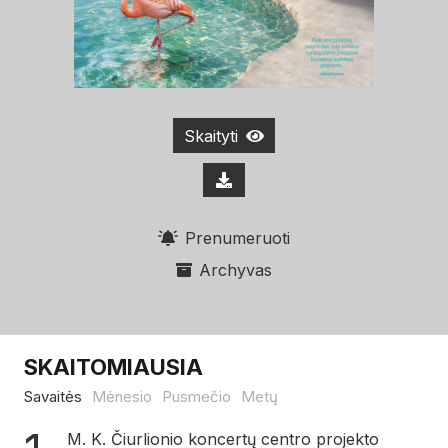
Skaityti
Prenumeruoti
Archyvas
SKAITOMIAUSIA
Savaitės
Mėnesio
Pusmečio
Metų
M. K. Čiurlionio koncertų centro projekto