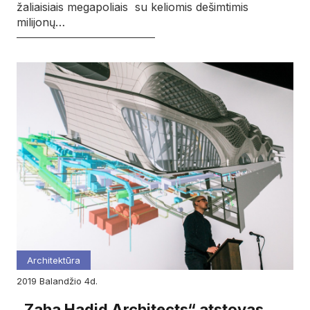
žaliaisiais megapoliais su keliomis dešimtimis
milijonų…
Architektūra
2019
balandžio
4d.
„Zaha Hadid Architects“ atstovas