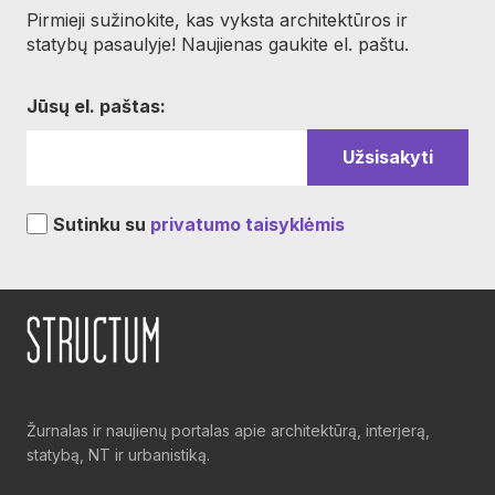
Pirmieji sužinokite, kas vyksta architektūros ir
statybų pasaulyje! Naujienas gaukite el. paštu.
Jūsų el. paštas:
Sutinku su
privatumo taisyklėmis
Žurnalas ir naujienų portalas apie architektūrą, interjerą,
statybą, NT ir urbanistiką.