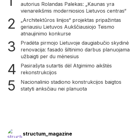
autorius Rolandas Palekas: „Kaunas yra
vienareikšmis moderniosios Lietuvos centras“
„Architektūros linijos“ projektas pripažintas
geriausiu Lietuvos Aukščiausiojo Teismo
atnaujinimo konkurse
Pradėta pirmojo Lietuvoje daugiabučio skydinė
renovacija: fasado šiltinimo darbus planuojama
užbaigti per du mėnesius
Pasirašyta sutartis dėl Atgimimo aikštės
rekonstrukcijos
Nacionalinio stadiono konstrukcijos baigtos
statyti anksčiau nei planuota
structum_magazine