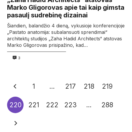
Marko Gligorovas apie tai kaip gimsta
pasaulį sudrebinę dizainai
Šiandien, balandžio 4 dieną, vykusioje konferencijoje
„Pastato anatomija: subalansuoti sprendimai“
architektų studijos „Zaha Hadid Architects“ atstovas
Marko Gligorovas prisipažino, kad…
3
1
…
217
218
219
220
221
222
223
…
288