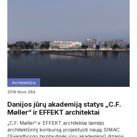
Architektūra
2019
kovo
26d.
Danijos jūrų akademiją statys „C.F.
Møller“ ir EFFEKT architektai
„C.F. Møller“ ir EFFEKT architektai laimėjo
architektūrinį konkursą projektuoti naują SIMAC
(Svendborgo tarptautinės jūrų akademijos) dizainą