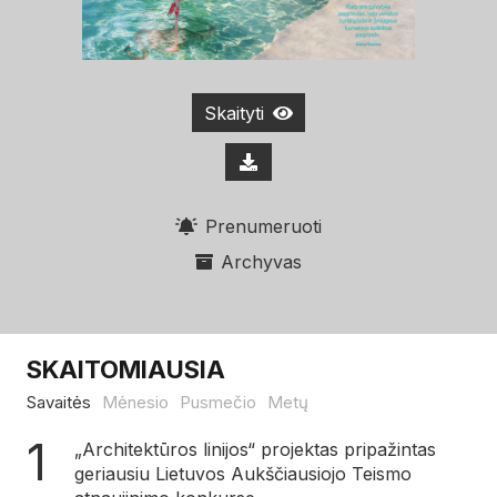
Skaityti
Prenumeruoti
Archyvas
SKAITOMIAUSIA
Savaitės
Mėnesio
Pusmečio
Metų
„Architektūros linijos“ projektas pripažintas
geriausiu Lietuvos Aukščiausiojo Teismo