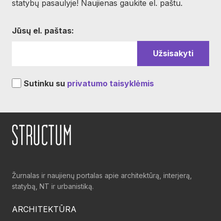
statybų pasaulyje! Naujienas gaukite el. paštu.
Jūsų el. paštas:
Sutinku su
privatumo taisyklėmis
Žurnalas ir naujienų portalas apie architektūrą, interjerą,
statybą, NT ir urbanistiką.
ARCHITEKTŪRA