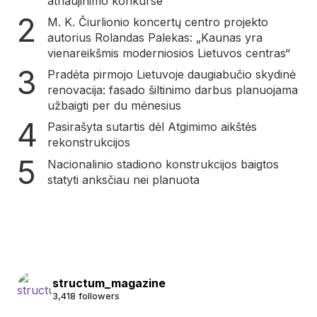
atnaujinimo konkurse
M. K. Čiurlionio koncertų centro projekto
autorius Rolandas Palekas: „Kaunas yra
vienareikšmis moderniosios Lietuvos centras“
Pradėta pirmojo Lietuvoje daugiabučio skydinė
renovacija: fasado šiltinimo darbus planuojama
užbaigti per du mėnesius
Pasirašyta sutartis dėl Atgimimo aikštės
rekonstrukcijos
Nacionalinio stadiono konstrukcijos baigtos
statyti anksčiau nei planuota
structum_magazine
3,418 followers