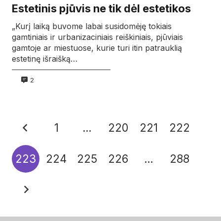
Estetinis pjūvis ne tik dėl estetikos
„Kurį laiką buvome labai susidomėję tokiais
gamtiniais ir urbanizaciniais reiškiniais, pjūviais
gamtoje ar miestuose, kurie turi itin patrauklią
estetinę išraišką…
2
1
…
220
221
222
223
224
225
226
…
288