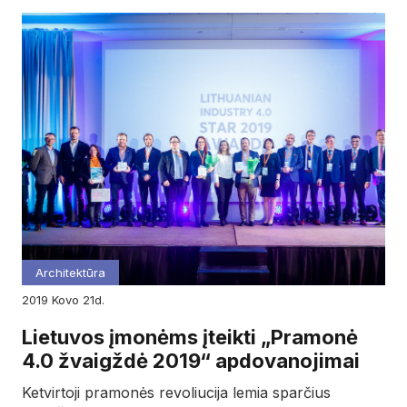
Architektūra
2019
kovo
21d.
Lietuvos įmonėms įteikti „Pramonė
4.0 žvaigždė 2019“ apdovanojimai
Ketvirtoji pramonės revoliucija lemia sparčius