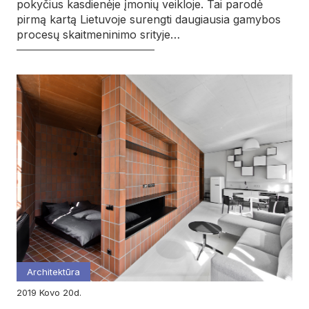
pokyčius kasdienėje įmonių veikloje. Tai parodė
pirmą kartą Lietuvoje surengti daugiausia gamybos
procesų skaitmeninimo srityje…
Architektūra
2019
kovo
20d.