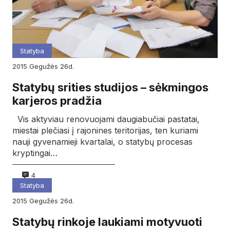
Statyba
2015
gegužės
26d.
Statybų srities studijos – sėkmingos
karjeros pradžia
Vis aktyviau renovuojami daugiabučiai pastatai,
miestai plečiasi į rajonines teritorijas, ten kuriami
nauji gyvenamieji kvartalai, o statybų procesas
kryptingai…
4
Statyba
2015
gegužės
26d.
Statybų rinkoje laukiami motyvuoti