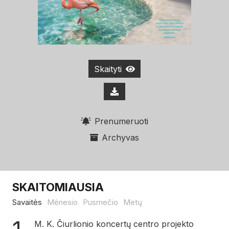
Skaityti
Prenumeruoti
Archyvas
SKAITOMIAUSIA
Savaitės
Mėnesio
Pusmečio
Metų
M. K. Čiurlionio koncertų centro projekto