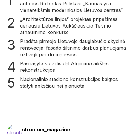
autorius Rolandas Palekas: „Kaunas yra
vienareikšmis moderniosios Lietuvos centras“
„Architektūros linijos“ projektas pripažintas
geriausiu Lietuvos Aukščiausiojo Teismo
atnaujinimo konkurse
Pradėta pirmojo Lietuvoje daugiabučio skydinė
renovacija: fasado šiltinimo darbus planuojama
užbaigti per du mėnesius
Pasirašyta sutartis dėl Atgimimo aikštės
rekonstrukcijos
Nacionalinio stadiono konstrukcijos baigtos
statyti anksčiau nei planuota
structum_magazine