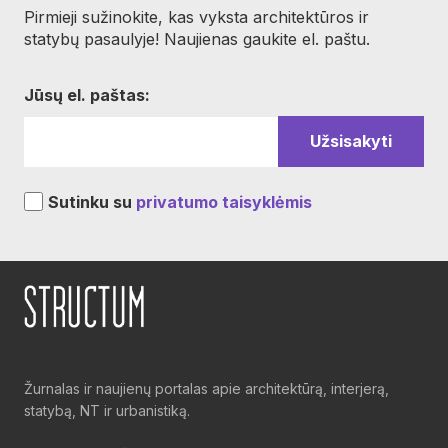
Pirmieji sužinokite, kas vyksta architektūros ir
statybų pasaulyje! Naujienas gaukite el. paštu.
Jūsų el. paštas:
Sutinku su
privatumo taisyklėmis
Žurnalas ir naujienų portalas apie architektūrą, interjerą,
statybą, NT ir urbanistiką.