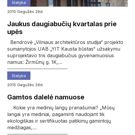
Statyba
2015
gegužės
26d.
Jaukus daugiabučių kvartalas prie
upės
Bendrovė „Vilniaus architektūros studija“ projekto
sumanytojos UAB „YIT Kausta būstas“ užsakymu
suprojektavo tris daugiabučius gyvenamuosius
namus: Žirmūnų g. 1K,…
Statyba
2015
gegužės
26d.
Gamtos dalelė namuose
Kokie yra medinių langų pranašumai? „Mūsų
langai yra mediniai, pagaminti naudojant tik
ekologiškas ir sertifikuotas patikimų gamintojų
medžiagas,…