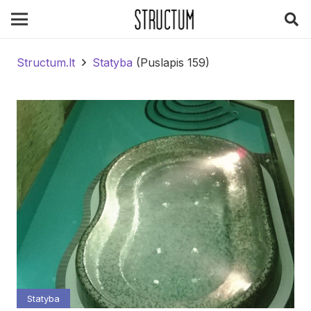
Structum.lt
Statyba
(Puslapis 159)
Statyba