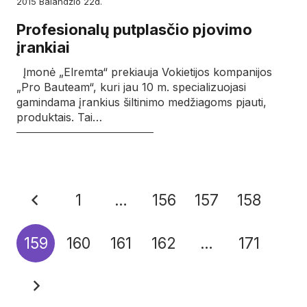
2015
balandžio
22d.
Profesionalų putplasčio pjovimo
įrankiai
Įmonė „Elremta“ prekiauja Vokietijos kompanijos
„Pro Bauteam“, kuri jau 10 m. specializuojasi
gamindama įrankius šiltinimo medžiagoms pjauti,
produktais. Tai…
1
…
156
157
158
159
160
161
162
…
171