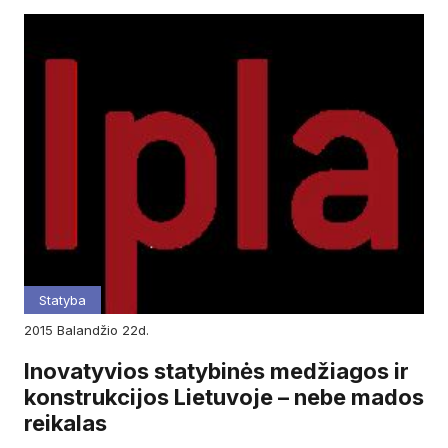
Statyba
2015
balandžio
22d.
Inovatyvios statybinės medžiagos ir
konstrukcijos Lietuvoje – nebe mados
reikalas