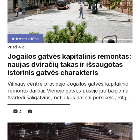
Infrastruktūra
prieš 4 d.
Jogailos gatvės kapitalinis remontas:
naujas dviračių takas ir išsaugotas
istorinis gatvės charakteris
Vilniaus centre prasidėjo Jogailos gatvės kapitalinio
remonto darbai. Vienoje gatvės pusėje jau baigiama
tvarkyti šaligatvius, netrukus darbai persikels į kitą…
4