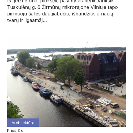
Iš gelžbetonio plokščių pastatytas penkiaaukštis
Tuskulėnų g. 6 Žirmūnų mikrorajone Vilniuje tapo
pirmuoju šalies daugiabučiu, išbandžiusiu naują
tvarų ir ilgaamžį…
Architektūra
prieš 3 d.