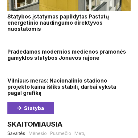
Statybos įstatymas papildytas Pastatų
energetinio naudingumo direktyvos
nuostatomis
Pradedamos modernios medienos pramonės
gamyklos statybos Jonavos rajone
Vilniaus meras: Nacionalinio stadiono
projekto kaina išliks stabili, darbai vyksta
pagal grafiką
Statyba
SKAITOMIAUSIA
Savaitės
Mėnesio
Pusmečio
Metų