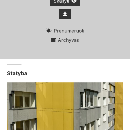
Skaityti
Prenumeruoti
Archyvas
Statyba