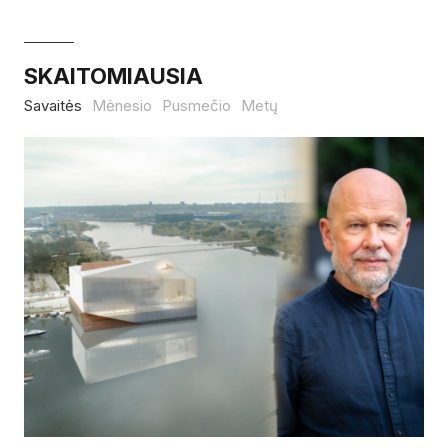
SKAITOMIAUSIA
Savaitės
Mėnesio
Pusmečio
Metų