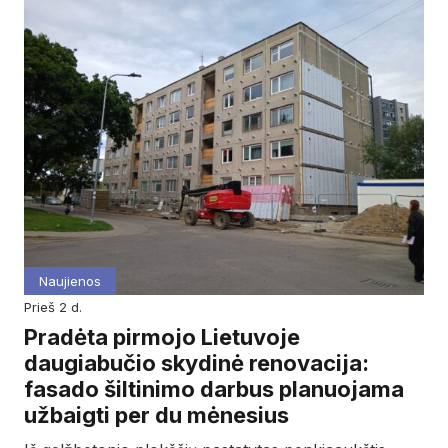
Naujienos
prieš 2 d.
Pradėta pirmojo Lietuvoje
daugiabučio skydinė renovacija:
fasado šiltinimo darbus planuojama
užbaigti per du mėnesius