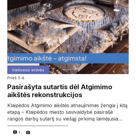
Viešosios erdvės
prieš 5 d.
Pasirašyta sutartis dėl Atgimimo
aikštės rekonstrukcijos
Klaipėdos Atgimimo aikštės atnaujinimas žengia į kitą
etapą – Klaipėdos miesto savivaldybė pasirašė
rangos darbų sutartį su viešąjį pirkimą laimėjusia…
1