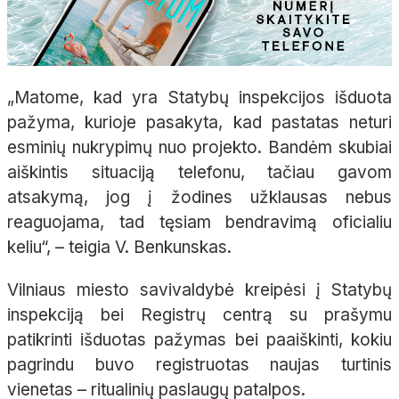
„Matome, kad yra Statybų inspekcijos išduota
pažyma, kurioje pasakyta, kad pastatas neturi
esminių nukrypimų nuo projekto. Bandėm skubiai
aiškintis situaciją telefonu, tačiau gavom
atsakymą, jog į žodines užklausas nebus
reaguojama, tad tęsiam bendravimą oficialiu
keliu“, – teigia V. Benkunskas.
Vilniaus miesto savivaldybė kreipėsi į Statybų
inspekciją bei Registrų centrą su prašymu
patikrinti išduotas pažymas bei paaiškinti, kokiu
pagrindu buvo registruotas naujas turtinis
vienetas – ritualinių paslaugų patalpos.