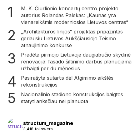
M. K. Čiurlionio koncertų centro projekto
autorius Rolandas Palekas: „Kaunas yra
vienareikšmis moderniosios Lietuvos centras“
„Architektūros linijos“ projektas pripažintas
geriausiu Lietuvos Aukščiausiojo Teismo
atnaujinimo konkurse
Pradėta pirmojo Lietuvoje daugiabučio skydinė
renovacija: fasado šiltinimo darbus planuojama
užbaigti per du mėnesius
Pasirašyta sutartis dėl Atgimimo aikštės
rekonstrukcijos
Nacionalinio stadiono konstrukcijos baigtos
statyti anksčiau nei planuota
structum_magazine
3,418 followers