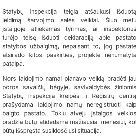
Statybų inspekcija teigia atšaukusi išduotą
leidimą šarvojimo salės veiklai. Šiuo metu
įstaigoje atliekamas tyrimas, ar inspektorius
turėjo teisę išduoti deklaraciją apie pastato
statybos užbaigimą, nepaisant to, jog pastate
atsirado kitos paskirties, projekte nenumatyta
patalpa.
Nors laidojimo namai planavo veiklą pradėti jau
poros savaičių bėgyje, savivaldybės žiniomis
Statybų inspekcija kreipėsi į Registrų centrą
prašydama laidojimo namų neregistruoti kaip
baigto pastato. Tokiu atveju įstaigos veiklos
pradžia būtų atidedama mažiausiai mėnesiui, kol
būtų išspręsta susiklosčiusi situacija.