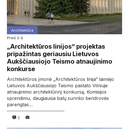
Architektūra
prieš 2 d.
„Architektūros linijos“ projektas
pripažintas geriausiu Lietuvos
Aukščiausiojo Teismo atnaujinimo
konkurse
Architektūros įmonė „Architektūros linija“ laimėjo
Lietuvos Aukščiausiojo Teismo pastato Vilniuje
atnaujinimo architektūrinį konkursą. Komisijos
sprendimu, daugiausia balų surinko bendrovės
parengtas…
2