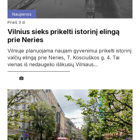
Naujienos
prieš 3 d.
Vilnius sieks prikelti istorinį elingą
prie Neries
Vilniuje planuojama naujam gyvenimui prikelti istorinį
valčių elingą prie Neries, T. Kosciuškos g. 4. Tai
vienas iš nedaugelio išlikusių Vilniaus…