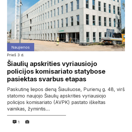
Naujienos
prieš 3 d.
Šiaulių apskrities vyriausiojo
policijos komisariato statybose
pasiektas svarbus etapas
Paskutinę liepos dieną Šiauliuose, Purienų g. 48, virš
statomo naujojo Šiaulių apskrities vyriausiojo
policijos komisariato (AVPK) pastato iškeltas
vainikas, žymintis…
1