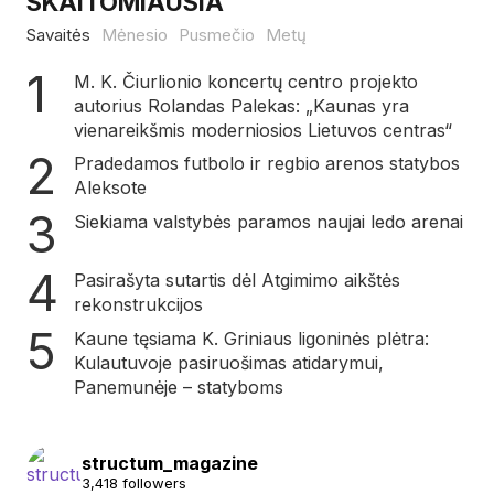
SKAITOMIAUSIA
Savaitės
Mėnesio
Pusmečio
Metų
M. K. Čiurlionio koncertų centro projekto
autorius Rolandas Palekas: „Kaunas yra
vienareikšmis moderniosios Lietuvos centras“
Pradedamos futbolo ir regbio arenos statybos
Aleksote
Siekiama valstybės paramos naujai ledo arenai
Pasirašyta sutartis dėl Atgimimo aikštės
rekonstrukcijos
Kaune tęsiama K. Griniaus ligoninės plėtra:
Kulautuvoje pasiruošimas atidarymui,
Panemunėje – statyboms
structum_magazine
3,418 followers