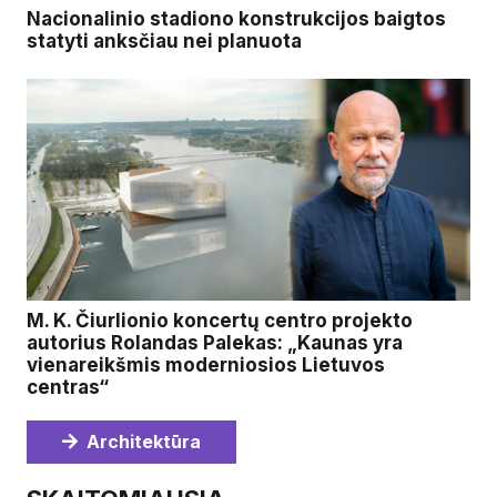
Nacionalinio stadiono konstrukcijos baigtos
statyti anksčiau nei planuota
M. K. Čiurlionio koncertų centro projekto
autorius Rolandas Palekas: „Kaunas yra
vienareikšmis moderniosios Lietuvos
centras“
Architektūra