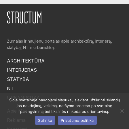
Žurnalas ir naujienų portalas apie architektūrą, interjerą,
statybą, NT ir urbanistiką.
ARCHITEKTŪRA
INTERJERAS
STATYBA
NT
URBANISTIKA
Šioje svetainėje naudojami slapukai, siekiant užtikrinti sklandų
jos naudojimą, veikimą, naršymo proceso po svetainę
Apie Mus
palengvinimą bei tikslinės rinkodaros orientavimą.
Reklama
Sutinku
Privatumo politika