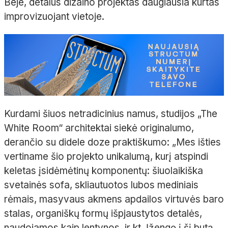
Beje, detalus dizaino projektas daugiausia kurtas
improvizuojant vietoje.
Kurdami šiuos netradicinius namus, studijos „The
White Room“ architektai siekė originalumo,
derančio su didele doze praktiškumo: „Mes išties
vertiname šio projekto unikalumą, kurį atspindi
keletas įsidėmėtinų komponentų: šiuolaikiška
svetainės sofa, skliautuotos lubos mediniais
rėmais, masyvaus akmens apdailos virtuvės baro
stalas, organiškų formų išpjaustytos detalės,
naudojamos kaip lentynos, ir kt. Įžengę į šį butą,