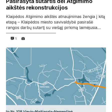
Pasirašyta sutartis dėl Atgimimo
aikštės rekonstrukcijos
Klaipėdos Atgimimo aikštės atnaujinimas žengia į kitą
etapą – Klaipėdos miesto savivaldybė pasirašė
rangos darbų sutartį su viešąjį pirkimą laimėjusia…
1