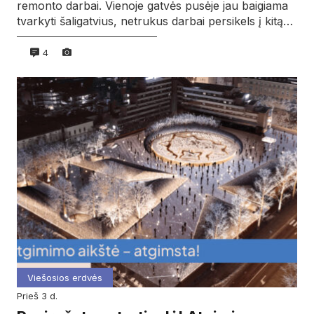
remonto darbai. Vienoje gatvės pusėje jau baigiama
tvarkyti šaligatvius, netrukus darbai persikels į kitą…
4
Viešosios erdvės
prieš 3 d.