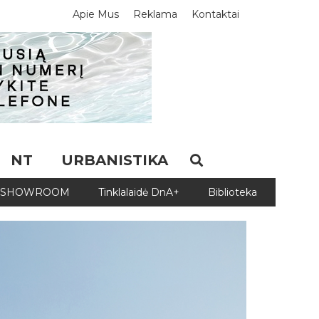
Apie Mus
Reklama
Kontaktai
NT
URBANISTIKA
SHOWROOM
Tinklalaidė DnA+
Biblioteka
Biblio