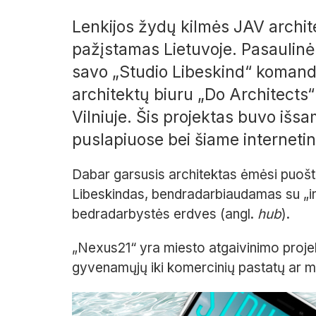
Lenkijos žydų kilmės JAV archite
pažįstamas Lietuvoje. Pasaulinė
savo „Studio Libeskind“ komand
architektų biuru „Do Architects
Vilniuje. Šis projektas buvo išs
puslapiuose bei šiame internetin
Dabar garsusis architektas ėmėsi puošti
Libeskindas, bendradarbiaudamas su „in
bedradarbystės erdves (angl.
hub
).
„Nexus21“ yra miesto atgaivinimo projekt
gyvenamųjų iki komercinių pastatų ar m