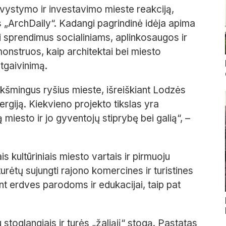
 vystymo ir investavimo mieste reakciją,
s „ArchDaily“. Kadangi pagrindinė idėja apima
i sprendimus socialiniams, aplinkosaugos ir
nstruos, kaip architektai bei miesto
atgaivinimą.
ikšmingus ryšius mieste, išreiškiant Lodzės
nergiją. Kiekvieno projekto tikslas yra
 miesto ir jo gyventojų stiprybę bei galią“, –
 kultūriniais miesto vartais ir pirmuoju
turėtų sujungti rajono komercines ir turistines
ant erdves parodoms ir edukacijai, taip pat
toglangiais ir turės „žaliąjį“ stogą. Pastatas