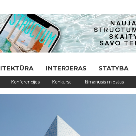
ITEKTŪRA
INTERJERAS
STATYBA
Konferencijos
Konkursai
Išmanusis miestas