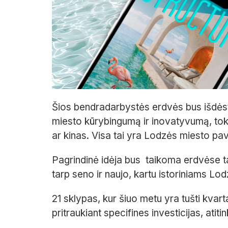
Šios bendradarbystės erdvės bus išdėst
miesto kūrybingumą ir inovatyvumą, tokio
ar kinas. Visa tai yra Lodzės miesto pa
Pagrindinė idėja bus taikoma erdvėse tar
tarp seno ir naujo, kartu istoriniams Lo
21 sklypas, kur šiuo metu yra tušti kvarta
pritraukiant specifines investicijas, atit