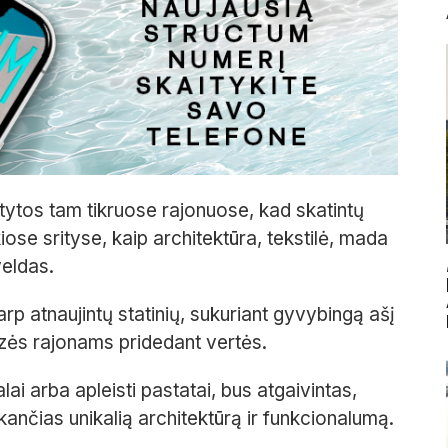
ytos tam tikruose rajonuose, kad skatintų
se srityse, kaip architektūra, tekstilė, mada
veldas.
p atnaujintų statinių, sukuriant gyvybingą ašį
dzės rajonams pridedant vertės.
lai arba apleisti pastatai, bus atgaivintas,
inkančias unikalią architektūrą ir funkcionalumą.