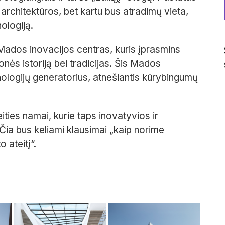
 architektūros, bet kartu bus atradimų vieta,
ologiją.
s Mados inovacijos centras, kuris įprasmins
nės istoriją bei tradicijas. Šis Mados
nologijų generatorius, atnešiantis kūrybingumų
ities namai, kurie taps inovatyvios ir
a bus keliami klausimai „kaip norime
 ateitį“.