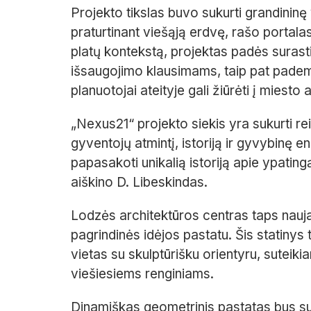
Projekto tikslas buvo sukurti grandininę
praturtinant viešąją erdvę, rašo portala
platų kontekstą, projektas padės surast
išsaugojimo klausimams, taip pat pademo
planuotojai ateityje gali žiūrėti į miesto 
„Nexus21“ projekto siekis yra sukurti re
gyventojų atmintį, istoriją ir gyvybinę e
papasakoti unikalią istoriją apie ypatingą
aiškino D. Libeskindas.
Lodzės architektūros centras taps naujais
pagrindinės idėjos pastatu. Šis statinys 
vietas su skulptūrišku orientyru, suteiki
viešiesiems renginiams.
Dinamiškas geometrinis pastatas bus su s