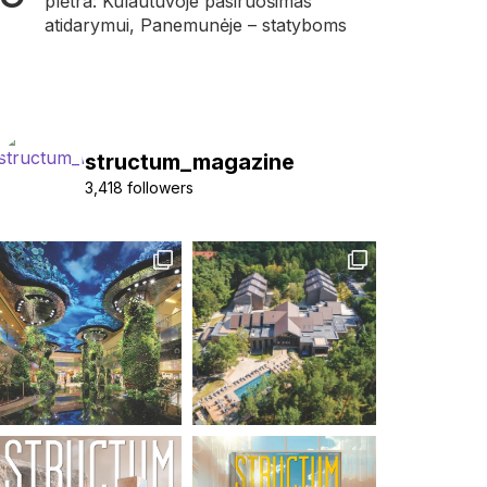
plėtra: Kulautuvoje pasiruošimas
atidarymui, Panemunėje – statyboms
structum_magazine
3,418 followers