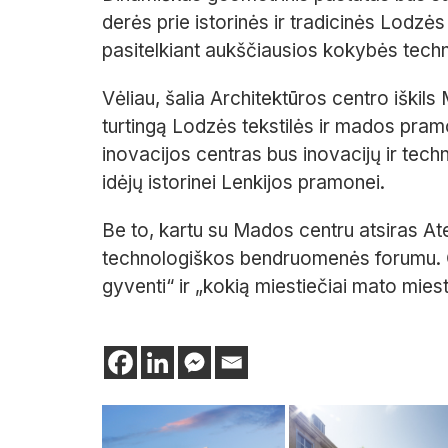
derės prie istorinės ir tradicinės Lodzės
pasitelkiant aukščiausios kokybės techn
Vėliau, šalia Architektūros centro iškil
turtingą Lodzės tekstilės ir mados pramo
inovacijos centras bus inovacijų ir tech
idėjų istorinei Lenkijos pramonei.
Be to, kartu su Mados centru atsiras Ate
technologiškos bendruomenės forumu. Či
gyventi“ ir „kokią miestiečiai mato miesto