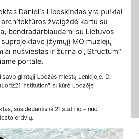
ktas Danielis Libeskindas yra puikiai
 architektūros žvaigždė kartu su
a, bendradarbiaudami su Lietuvos
“ suprojektavo įžymųjį MO muziejų
amiai nušviestas ir žurnalo „Structum“
iame portale.
 savo gimtąjį Lodzės miestą Lenkijoje. D.
Lodz21 Institution“, sukūrė Lodzėje
as, susidedantis iš 21 statinio – nuo
iesto erdvių.