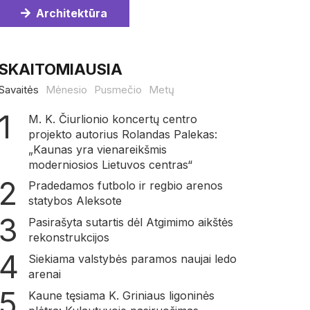
Architektūra
SKAITOMIAUSIA
Savaitės
Mėnesio
Pusmečio
Metų
M. K. Čiurlionio koncertų centro
projekto autorius Rolandas Palekas:
„Kaunas yra vienareikšmis
moderniosios Lietuvos centras“
Pradedamos futbolo ir regbio arenos
statybos Aleksote
Pasirašyta sutartis dėl Atgimimo aikštės
rekonstrukcijos
Siekiama valstybės paramos naujai ledo
arenai
Kaune tęsiama K. Griniaus ligoninės