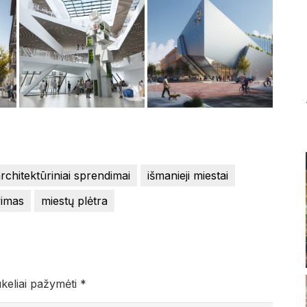
rchitektūriniai sprendimai
išmanieji miestai
vimas
miestų plėtra
ukeliai pažymėti
*