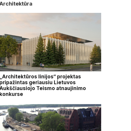
Architektūra
„Architektūros linijos“ projektas
pripažintas geriausiu Lietuvos
Aukščiausiojo Teismo atnaujinimo
konkurse