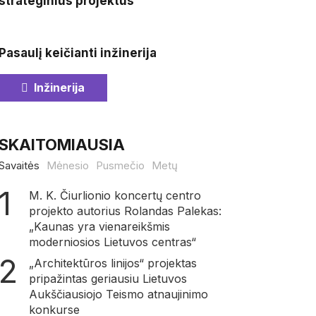
strateginius projektus
Pasaulį keičianti inžinerija
Inžinerija
SKAITOMIAUSIA
Savaitės
Mėnesio
Pusmečio
Metų
M. K. Čiurlionio koncertų centro
projekto autorius Rolandas Palekas:
„Kaunas yra vienareikšmis
moderniosios Lietuvos centras“
„Architektūros linijos“ projektas
pripažintas geriausiu Lietuvos
Aukščiausiojo Teismo atnaujinimo
konkurse