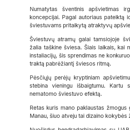
Numatytas šventinis apšvietimas irg
koncepcijai. Pagal autoriaus pateiktą 
šviestuvams pritaikytą atraktyvų apšvie
Šviestuvų atramų galai tamsiojoje švi
žalia taškine šviesa. Šiais laikais, ka
instaliacijų, šis sprendimas ne konkuru
traktą pabrėžiantį šviesos ritmą.
Pėsčiųjų perėjų kryptiniam apšvietimui 
stebina vieningu išbaigtumu. Kartu s
nematomo šviestuvo efektą.
Retas kuris mano paklaustas žmogus gal
Manau, šiuo atveju tai dizaino kokybės 
Nuoširdus bendradarbiavimas su UAB „