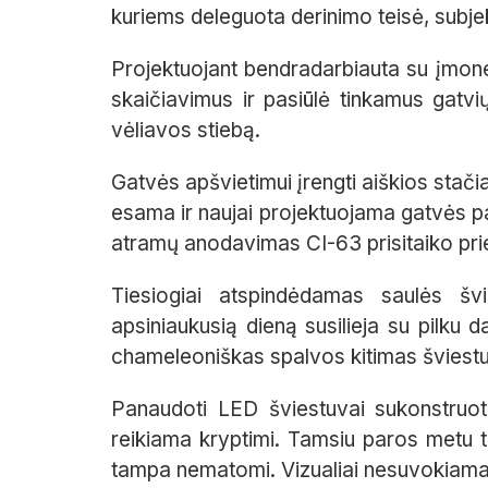
kuriems deleguota derinimo teisė, subj
Projektuojant bendradarbiauta su įmone
skaičiavimus ir pasiūlė tinkamus gatvi
vėliavos stiebą.
Gatvės apšvietimui įrengti aiškios stač
esama ir naujai projektuojama gatvės pa
atramų anodavimas CI-63 prisitaiko pri
Tiesiogiai atspindėdamas saulės šv
apsiniaukusią dieną susilieja su pilku 
chameleoniškas spalvos kitimas šviestuv
Panaudoti LED šviestuvai sukonstruoti
reikiama kryptimi. Tamsiu paros metu to
tampa nematomi. Vizualiai nesuvokiama, 