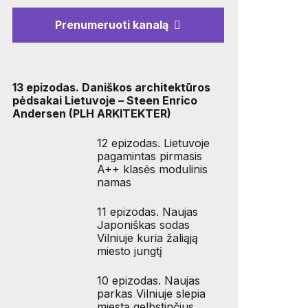
Prenumeruoti kanalą
13 epizodas. Daniškos architektūros
pėdsakai Lietuvoje – Steen Enrico
Andersen (PLH ARKITEKTER)
12 epizodas. Lietuvoje
pagamintas pirmasis
A++ klasės modulinis
namas
11 epizodas. Naujas
Japoniškas sodas
Vilniuje kuria žaliąją
miesto jungtį
10 epizodas. Naujas
parkas Vilniuje slepia
miestą gelbstinčius