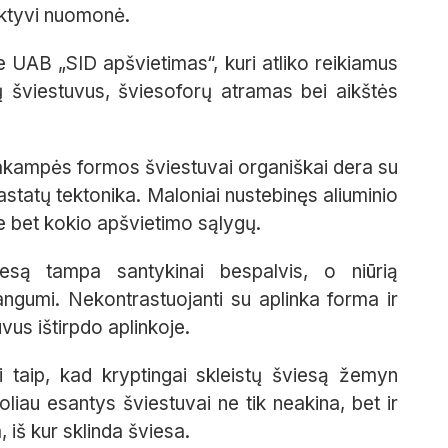
ektyvi nuomonė.
 UAB „SID apšvietimas“, kuri atliko reikiamus
ų šviestuvus, šviesoforų atramas bei aikštės
iakampės formos šviestuvai organiškai dera su
statų tektonika. Maloniai nustebinęs aliuminio
e bet kokio apšvietimo sąlygų.
iesą tampa santykinai bespalvis, o niūrią
dangumi. Nekontrastuojanti su aplinka forma ir
us ištirpdo aplinkoje.
 taip, kad kryptingai skleistų šviesą žemyn
liau esantys šviestuvai ne tik neakina, bet ir
iš kur sklinda šviesa.