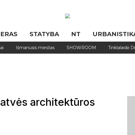
JERAS
STATYBA
NT
URBANISTIK
ai
Išmanusis miestas
SHOWROOM
Tinklalaidė 
gatvės architektūros