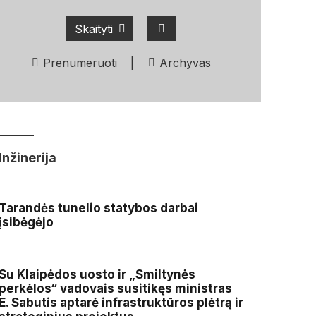
Skaityti
Prenumeruoti
|
Archyvas
Inžinerija
Tarandės tunelio statybos darbai
įsibėgėjo
Su Klaipėdos uosto ir „Smiltynės
perkėlos“ vadovais susitikęs ministras
E. Sabutis aptarė infrastruktūros plėtrą ir