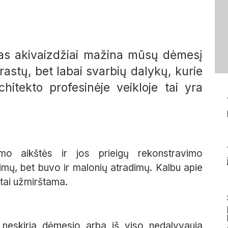
as akivaizdžiai mažina mūsų dėmesį
tų, bet labai svarbių dalykų, kurie
hitekto profesinėje veikloje tai yra
limo aikštės ir jos prieigų rekonstravimo
imų, bet buvo ir malonių atradimų. Kalbu apie
ytai užmirštama.
 neskiria dėmesio arba iš viso nedalyvauja