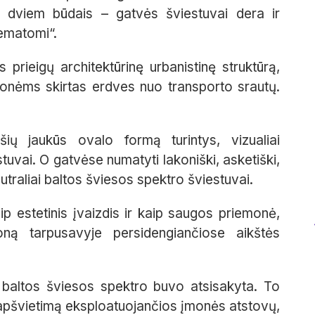
ma dviem būdais – gatvės šviestuvai dera ir
nematomi“.
os prieigų architektūrinę urbanistinę struktūrą,
žmonėms skirtas erdves nuo transporto srautų.
ių jaukūs ovalo formą turintys, vizualiai
stuvai. O gatvėse numatyti lakoniški, asketiški,
raliai baltos šviesos spektro šviestuvai.
p estetinis įvaizdis ir kaip saugos priemonė,
 zoną tarpusavyje persidengiančiose aikštės
i baltos šviesos spektro buvo atsisakyta. To
ų apšvietimą eksploatuojančios įmonės atstovų,