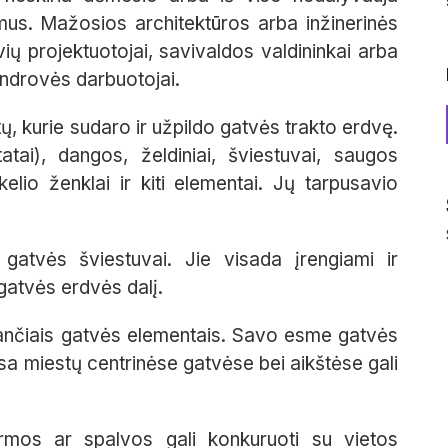
mus. Mažosios architektūros arba inžinerinės
ų projektuotojai, savivaldos valdininkai arba
ndrovės darbuotojai.
, kurie sudaro ir užpildo gatvės trakto erdvę.
tai), dangos, želdiniai, šviestuvai, saugos
lio ženklai ir kiti elementai. Jų tarpusavio
gatvės šviestuvai. Jie visada įrengiami ir
 gatvės erdvės dalį.
ančiais gatvės elementais. Savo esme gatvės
ausa miestų centrinėse gatvėse bei aikštėse gali
ormos ar spalvos gali konkuruoti su vietos