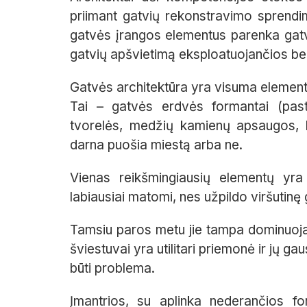
priimant gatvių rekonstravimo sprendi
gatvės įrangos elementus parenka gatvi
gatvių apšvietimą eksploatuojančios be
Gatvės architektūra yra visuma elementų
Tai – gatvės erdvės formantai (pasta
tvorelės, medžių kamienų apsaugos, ke
darna puošia miestą arba ne.
Vienas reikšmingiausių elementų yra 
labiausiai matomi, nes užpildo viršutinę
Tamsiu paros metu jie tampa dominuoj
šviestuvai yra utilitari priemonė ir jų g
būti problema.
Įmantrios, su aplinka nederančios f