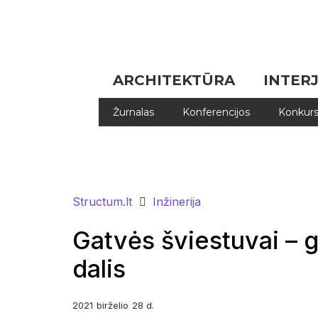
ARCHITEKTŪRA
INTER
Žurnalas
Konferencijos
Konkurs
Structum.lt
Inžinerija
Gatvės šviestuvai – 
dalis
2021
birželio
28 d.