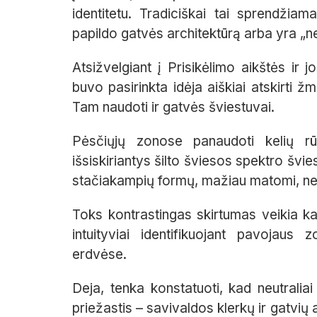
identitetu. Tradiciškai tai sprendžia
papildo gatvės architektūrą arba yra „
Atsižvelgiant į Prisikėlimo aikštės ir j
buvo pasirinkta idėja aiškiai atskirti 
Tam naudoti ir gatvės šviestuvai.
Pėsčiųjų zonose panaudoti kelių rūš
išsiskiriantys šilto šviesos spektro švie
stačiakampių formų, mažiau matomi, neut
Toks kontrastingas skirtumas veikia kai
intuityviai identifikuojant pavojaus
erdvėse.
Deja, tenka konstatuoti, kad neutralia
priežastis – savivaldos klerkų ir gatvi