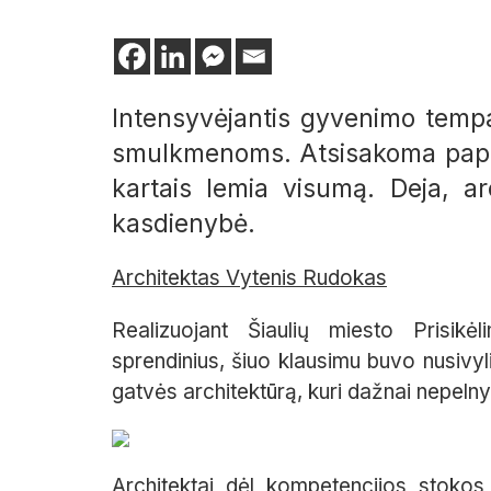
Intensyvėjantis gyvenimo temp
smulkmenoms. Atsisakoma papras
kartais lemia visumą. Deja, arc
kasdienybė.
Architektas Vytenis Rudokas
Realizuojant Šiaulių miesto Prisikė
sprendinius, šiuo klausimu buvo nusivyl
gatvės architektūrą, kuri dažnai nepeln
Architektai dėl kompetencijos stokos