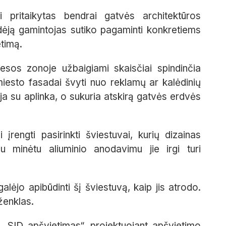
i pritaikytas bendrai gatvės architektūros
idėją gamintojas sutiko pagaminti konkretiems
timą.
esos zonoje užbaigiami skaisčiai spindinčia
i miesto fasadai švyti nuo reklamų ar kalėdinių
oja su aplinka, o sukuria atskirą gatvės erdvės
įrengti pasirinkti šviestuvai, kurių dizainas
u minėtu aliuminio anodavimu jie irgi turi
ėjo apibūdinti šį šviestuvą, kaip jis atrodo.
ženklas.
SID apšvietimas“, projektuojant apšvietimo