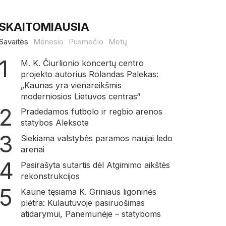
SKAITOMIAUSIA
Savaitės
Mėnesio
Pusmečio
Metų
M. K. Čiurlionio koncertų centro
projekto autorius Rolandas Palekas:
„Kaunas yra vienareikšmis
moderniosios Lietuvos centras“
Pradedamos futbolo ir regbio arenos
statybos Aleksote
Siekiama valstybės paramos naujai ledo
arenai
Pasirašyta sutartis dėl Atgimimo aikštės
rekonstrukcijos
Kaune tęsiama K. Griniaus ligoninės
plėtra: Kulautuvoje pasiruošimas
atidarymui, Panemunėje – statyboms