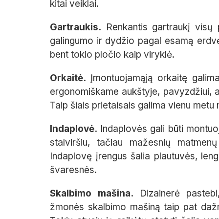
kitai veiklai.
Gartraukis.
Renkantis gartraukį visų p
galingumo ir dydžio pagal esamą erdvę. 
bent tokio pločio kaip viryklė.
Orkaitė.
Įmontuojamąją orkaitę galima 
ergonomiškame aukštyje, pavyzdžiui, auk
Taip šiais prietaisais galima vienu metu
Indaplovė.
Indaplovės gali būti montu
stalviršiu, tačiau mažesnių matmenų 
Indaplovę įrengus šalia plautuvės, lengv
švaresnės.
Skalbimo mašina.
Dizainerė pasteb
žmonės skalbimo mašiną taip pat dažnai