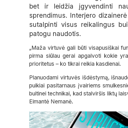
bet ir leidžia įgyvendinti na
sprendimus.
Interjero dizainerė
sutalpinti visus reikalingus bui
patogu naudotis.
„Maža virtuvė gali būti visapusiškai fun
pirma siūlau gerai apgalvoti kokie yra 
prioritetus – ko tikrai reikia kasdienai.
Planuodami virtuvės išdėstymą, išnaudok
puikiai pasitarnaus įvairiems smulkesni
buitinei technikai, kad stalviršis liktų l
Eimantė Nemanė.