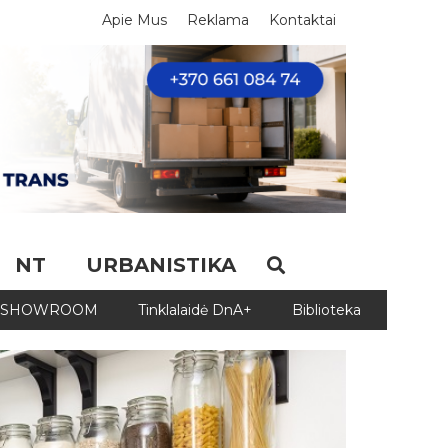
Apie Mus
Reklama
Kontaktai
NT
URBANISTIKA
SHOWROOM
Tinklalaidė DnA+
Biblioteka
Biblio