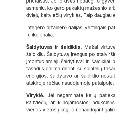
prietaisus. Jei erdvės nedaug, o gyven
asmeniu, ko gero pakaktų mažesnio arba
dviejų kaitviečių viryklės. Taip daugiau 
Interjero dizainerė dalijasi vertingais p
funkcionalią.
Šaldytuvas ir šaldiklis.
Mažai virtuve
šaldikliu. Šaldytuvą įrengus po stalvirš
Įmontuojamieji šaldytuvai ir šaldikliai 
fasadus galima derinti su spintelių fas
energijos, šaldytuvo ar šaldiklio nestaty
atskiroje rečiau naudojamoje patalpoje,
Viryklė.
Jei negaminate kelių patiek
kaitviečių ar kilnojamosios indukcinės
vienos vietos į kitą, o nenaudojant galima