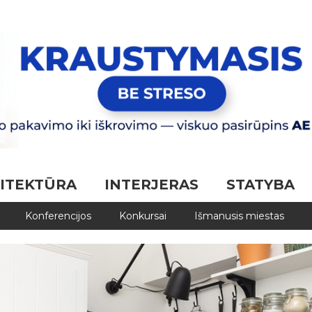
ITEKTŪRA
INTERJERAS
STATYBA
Konferencijos
Konkursai
Išmanusis miestas