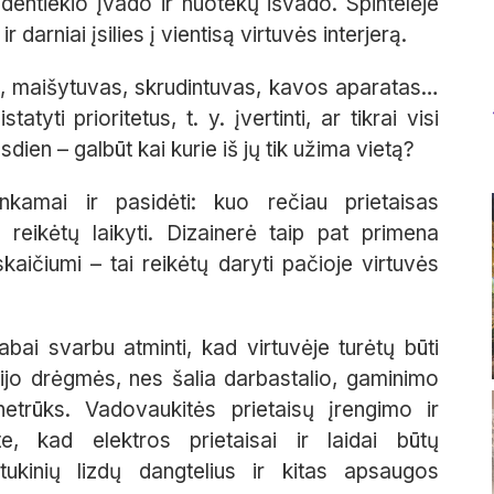
andentiekio įvado ir nuotekų išvado. Spintelėje
darniai įsilies į vientisą virtuvės interjerą.
s, maišytuvas, skrudintuvas, kavos aparatas…
yti prioritetus, t. y. įvertinti, ar tikrai visi
asdien – galbūt kai kurie iš jų tik užima vietą?
tinkamai ir pasidėti: kuo rečiau prietaisas
 reikėtų laikyti. Dizainerė taip pat primena
skaičiumi – tai reikėtų daryti pačioje virtuvės
abai svarbu atminti, kad virtuvėje turėtų būti
ebijo drėgmės, nes šalia darbastalio, gaminimo
netrūks. Vadovaukitės prietaisų įrengimo ir
ite, kad elektros prietaisai ir laidai būtų
tukinių lizdų dangtelius ir kitas apsaugos