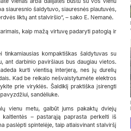
ate vienas arba dalijatės būstu su vos vienu
 siauresnio šaldytuvo, siauresnės plautuvės,
erdvės liktų ant stalviršio“, – sako E. Nemanė.
atarimais, kaip mažą virtuvę padaryti patogią ir
i tinkamiausias kompaktiškas šaldytuvas su
iu, ant darbinio paviršiaus bus daugiau vietos.
padeda kurti vientisą interjerą, nes jų durelių
adais. Kad be reikalo nešvaistytumėte elektros
kite prie viryklės. Šaldiklį praktiška įsirengti
 pavyzdžiui, sandėliuke.
alų vienu metu, galbūt jums pakaktų dviejų
 kaitlentės – pastarąją paprasta perkelti iš
 paslėpti spintelėje, taip atlaisvinant stalviršį