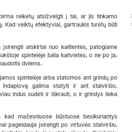
irma reikėtų atsižvelgti į tai, ar jis tinkamo
Kad veiktų efektyviai, gartraukis turėtų būti
įsirengti atskirtai nuo kaitlentės, patogiame
štoje spintelėje šalia kaitvietės, o ne po ja.
 naudotis dviems.
ojamos spintelėje arba statomos ant grindų po
indaplovę galima statyti ir ant stalviršio.
iau indus sudėti ir iškrauti, o ir grindys lieka
i, kad mažesniuose būstuose besikuriantys
 pageidauja įsirengti po virtuvės stalviršiu.