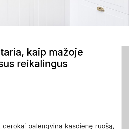
ataria, kaip mažoje
isus reikalingus
ik gerokai palengvina kasdienę ruošą,