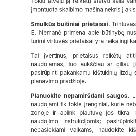
Tokiu atveju ją reikėtų statyti šalia v
įmontuota skalbimo mašina nekris į akis ir 
Smulkūs buitiniai prietaisai.
Trintuva
E. Nemanė primena apie būtinybę nusistat
turimi virtuvės prietaisai yra reikalingi k
Tai įvertinus, prietaisus reikėtų ati
naudojamas, tuo aukščiau ar giliau jį
pasirūpinti pakankamu kištukinių lizdų 
planavimo pradžioje.
Planuokite nepamiršdami saugos.
L
naudojami tik tokie įrenginiai, kurie n
zonoje ir aplink plautuvę jos tikrai 
naudojimo instrukcijomis; pasirūpink
nepasiekiami vaikams, naudokite kiš