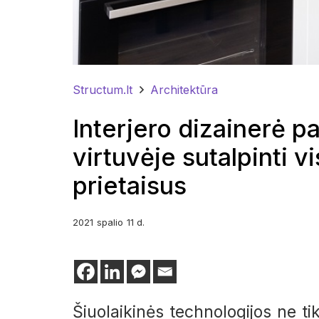
Structum.lt
Architektūra
Interjero dizainerė p
virtuvėje sutalpinti v
prietaisus
2021
spalio
11 d.
Šiuolaikinės technologijos ne t