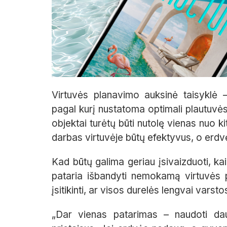
Virtuvės planavimo auksinė taisyklė 
pagal kurį nustatoma optimali plautuvės,
objektai turėtų būti nutolę vienas nuo k
darbas virtuvėje būtų efektyvus, o erdv
Kad būtų galima geriau įsivaizduoti, kai
pataria išbandyti nemokamą virtuvės 
įsitikinti, ar visos durelės lengvai var
„Dar vienas patarimas – naudoti dau