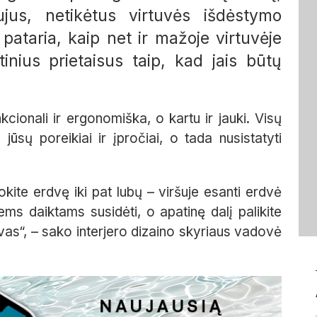
ujus, netikėtus virtuvės išdėstymo
 pataria, kaip net ir mažoje virtuvėje
tinius prietaisus taip, kad jais būtų
kcionali ir ergonomiška, o kartu ir jauki. Visų
jūsų poreikiai ir įpročiai, o tada nusistatyti
ite erdvę iki pat lubų – viršuje esanti erdvė
ems daiktams susidėti, o apatinę dalį palikite
aisvas“, – sako interjero dizaino skyriaus vadovė