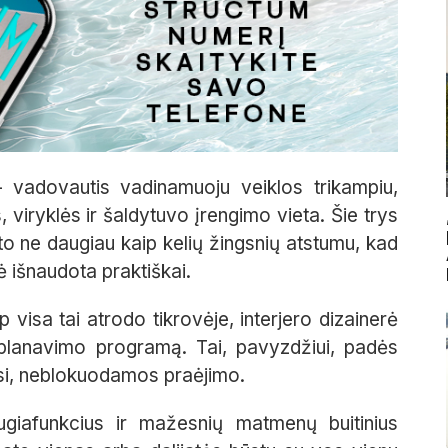
– vadovautis vadinamuoju veiklos trikampiu,
 viryklės ir šaldytuvo įrengimo vieta. Šie trys
ito ne daugiau kaip kelių žingsnių atstumu, kad
ė išnaudota praktiškai.
p visa tai atrodo tikrovėje, interjero dizainerė
planavimo programą. Tai, pavyzdžiui, padės
stosi, neblokuodamos praėjimo.
giafunkcius ir mažesnių matmenų buitinius