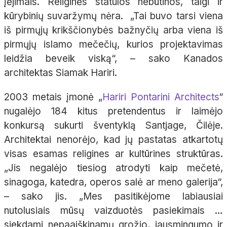
įėjimais. Religinės statulos nebūtinos, taigi ir
kūrybinių suvaržymų nėra. „Tai buvo tarsi viena
iš pirmųjų krikščionybės bažnyčių arba viena iš
pirmųjų islamo mečečių, kurios projektavimas
leidžia beveik viską“, – sako Kanados
architektas
Siamak
Hariri
.
2003 metais
įmonė „
Hariri
Pontarini
Architects
“
nugalėjo 184 kitus pretendentus ir laimėjo
konkursą sukurti šventyklą Santjage, Čilėje.
Architektai nenorėjo, kad jų pastatas atkartotų
visas esamas religines ar kultūrines struktūras.
„Jis negalėjo tiesiog atrodyti kaip mečetė,
sinagoga, katedra, operos salė ar meno galerija“,
– sako jis. „Mes pasitikėjome labiausiai
nutolusiais mūsų vaizduotės pasiekimais …
siekdami nepaaiškinamų grožio, jausmingumo ir