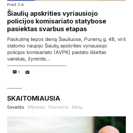
prieš 3 d.
Šiaulių apskrities vyriausiojo
policijos komisariato statybose
pasiektas svarbus etapas
Paskutinę liepos dieną Šiauliuose, Purienų g. 48, virš
statomo naujojo Šiaulių apskrities vyriausiojo
policijos komisariato (AVPK) pastato iškeltas
vainikas, žymintis…
1
SKAITOMIAUSIA
Savaitės
Mėnesio
Pusmečio
Metų