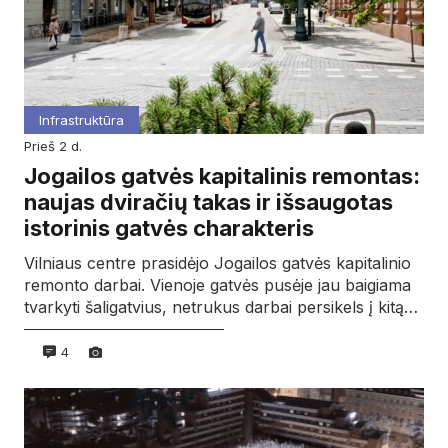
Infrastruktūra
prieš 2 d.
Jogailos gatvės kapitalinis remontas:
naujas dviračių takas ir išsaugotas
istorinis gatvės charakteris
Vilniaus centre prasidėjo Jogailos gatvės kapitalinio
remonto darbai. Vienoje gatvės pusėje jau baigiama
tvarkyti šaligatvius, netrukus darbai persikels į kitą…
4