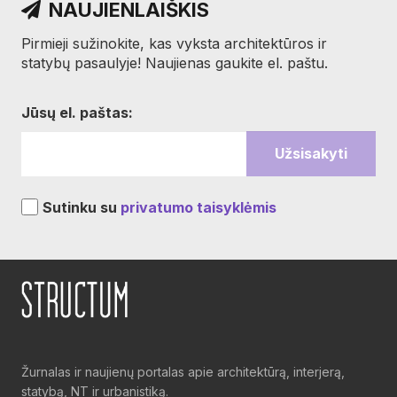
NAUJIENLAIŠKIS
Pirmieji sužinokite, kas vyksta architektūros ir
statybų pasaulyje! Naujienas gaukite el. paštu.
Jūsų el. paštas:
Sutinku su
privatumo taisyklėmis
Žurnalas ir naujienų portalas apie architektūrą, interjerą,
statybą, NT ir urbanistiką.