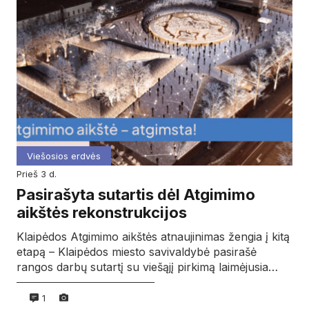
Viešosios erdvės
prieš 3 d.
Pasirašyta sutartis dėl Atgimimo
aikštės rekonstrukcijos
Klaipėdos Atgimimo aikštės atnaujinimas žengia į kitą
etapą – Klaipėdos miesto savivaldybė pasirašė
rangos darbų sutartį su viešąjį pirkimą laimėjusia…
1