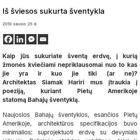
Iš šviesos sukurta šventykla
2019
sausio
25 d.
Kaip jūs sukuriate šventą erdvę, į kurią
žmonės kviečiami nepriklausomai nuo to kas
jie yra ir kuo jie tiki (ar ne)?
Architektas
Siamak
Hariri
mus įtraukia į
poeziją, kuriant Pietų Amerikoje
statomą
Bahajų
šventyklą.
Naujosios
Bahajų šventyklos, esančios
Pietų
Amerikoje,
architektūros specifikacijos buvo
minimalios: suprojektuoti erdvę su devyniais