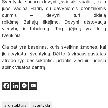
Šventyklą sudaro devyni „šviesūs vualiai“, kaip
juos vadina
Hariri
, su devyniomis bronzinėmis
durimis – devyni turi didelę
reikšmę
Bahajų
tikėjime. Devyni atstovauja
vienybę ir tobulumą. Tarp įėjimų yra lelijų
tvenkiniai.
Čia pat yra baseinas, kuris sveikina žmones, kai
jie atvyksta į šventyklą. Dėl to iš viršaus pastatas
atrodo lyg besisukantis, judantis žiediniu judesiu
aplink visatos centrą.
architektūra
šventykla