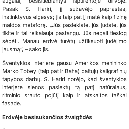
augalai, besistiebiantys išpurentoje dirvoje.
Pasak
S.
Hariri
, jį sužavėjo paprastas,
instinktyvus elgesys; jis taip pat jį matė kaip fizinę
maldos metaforą. „Jūs pasiekiate, jūs judate, jūs
tikite ir tai reikalauja pastangų. Jūs negali tiesiog
sėdėti. Manau erdvė turėtų užfiksuoti judėjimo
jausmą“, – sako jis.
Šventyklos interjere gausu Amerikos menininko
Marko
Tobey
(taip pat ir
Baha
) baltųjų kaligrafinių
tapybos darbų. S.
Hariri
norėjo, kad šventyklos
interjere sienos pasiektų tą patį natūralaus,
ritminio srauto pojūtį kaip ir atskaitos taškai
fasade.
Erdvėje besisukančios žvaigždės