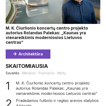
M. K. Čiurlionio koncertų centro projekto
autorius Rolandas Palekas: „Kaunas yra
vienareikšmis moderniosios Lietuvos
centras“
Architektūra
SKAITOMIAUSIA
Savaitės
Mėnesio
Pusmečio
Metų
M. K. Čiurlionio koncertų centro projekto
autorius Rolandas Palekas: „Kaunas yra
vienareikšmis moderniosios Lietuvos centras“
Pradedamos futbolo ir regbio arenos statybos
Aleksote