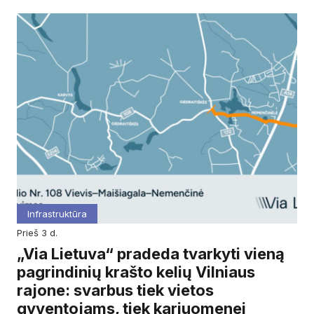
Infrastruktūra
prieš 3 d.
„Via Lietuva“ pradeda tvarkyti vieną
pagrindinių krašto kelių Vilniaus
rajone: svarbus tiek vietos
gyventojams, tiek kariuomenei