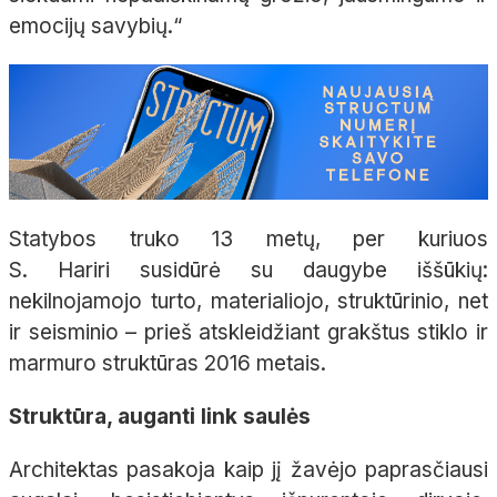
emocijų savybių.“
Statybos truko 13 metų, per kuriuos
S.
Hariri
susidūrė su daugybe iššūkių:
nekilnojamojo turto, materialiojo, struktūrinio, net
ir seisminio – prieš atskleidžiant grakštus stiklo ir
marmuro struktūras 2016 metais.
Struktūra, auganti link saulės
Architektas pasakoja kaip jį žavėjo paprasčiausi