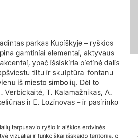
dintas parkas Kupiškyje – ryškios
ipina gamtiniai elementai, aktyvaus
akcentai, ypač išsiskiria pietinė dalis
apšviestu tiltu ir skulptūra-fontanu
ienu iš miesto simbolių. Dėl to
. Verbickaitė, T. Kalamažnikas, A.
liūnas ir E. Lozinovas – ir pasirinko
alių tarpusavio ryšio ir aiš
kios erdvinės
vė vizualiai ir
funkciškai išskaido teritoriją, o