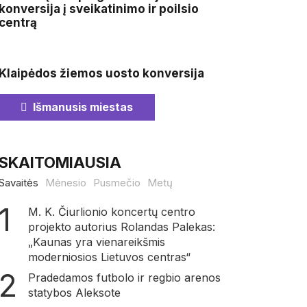
konversija į sveikatinimo ir poilsio
centrą
Klaipėdos žiemos uosto konversija
Išmanusis miestas
SKAITOMIAUSIA
Savaitės
Mėnesio
Pusmečio
Metų
M. K. Čiurlionio koncertų centro
projekto autorius Rolandas Palekas:
„Kaunas yra vienareikšmis
moderniosios Lietuvos centras“
Pradedamos futbolo ir regbio arenos
statybos Aleksote