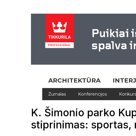
ARCHITEKTŪRA
INTER
Žurnalas
Konferencijos
Konkurs
Structum.lt
Išmanusis miestas
K. Šimonio parko Kup
stiprinimas: sportas,