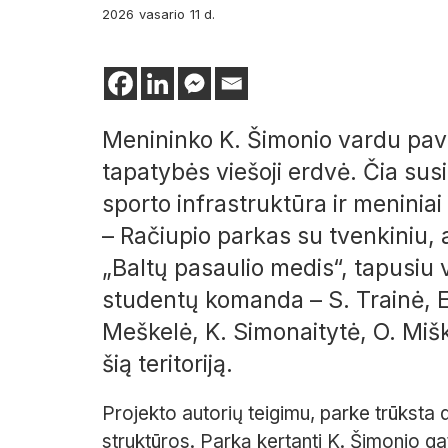
2026
vasario
11 d.
Menininko K. Šimonio vardu pava
tapatybės viešoji erdvė. Čia sus
sporto infrastruktūra ir meniniai 
– Račiupio parkas su tvenkiniu, 
„Baltų pasaulio medis“, tapusiu v
studentų komanda – S. Trainė, E
Meškelė, K. Simonaitytė, O. Miške
šią teritoriją.
Projekto autorių teigimu, parke
trūksta d
struktūros. Parką ker
tanti K. Šimonio gat