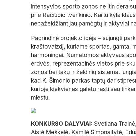
in
tensyvios sporto zonos ne itin dera
su
prie Račiupio tvenki
nio. Kartu kyla klau
nepažeidžiant jau pamėgtų ir aktyviai n
Pagrindinė projekto idėja – su
jungti park
kraštovaizdį, kuriame
sportas, gamta, m
harmoningai. Nu
matomos aktyvaus spor
er
dvės, reprezentacinės vietos prie
sku
zonos bei takų ir želdinių
sistema, jungi
kad K. Ši
monio parkas taptų dar stipre
kurioje kiekvienas galėtų rasti sau
tinkam
miestu.
KONKURSO DALYVIAI:
Svetlana Trainė,
Aistė Meškelė, Kamilė Simonaitytė, Edu