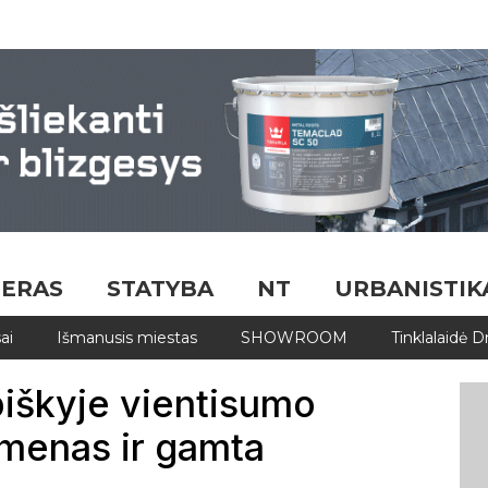
JERAS
STATYBA
NT
URBANISTIK
ai
Išmanusis miestas
SHOWROOM
Tinklalaidė 
iškyje vientisumo
 menas ir gamta