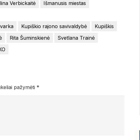
lina Verbickaitė
Išmanusis miestas
tvarka
Kupiškio rajono savivaldybė
Kupiškis
ė
Rita Šuminskienė
Svetlana Trainė
KO
ukeliai pažymėti
*