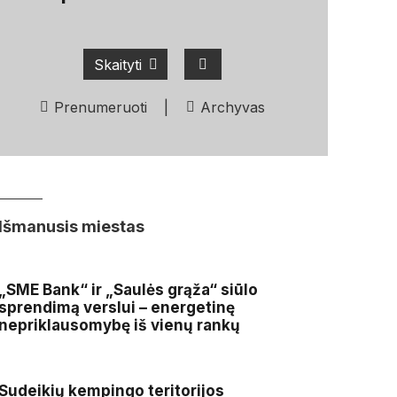
Skaityti
Prenumeruoti
|
Archyvas
Išmanusis miestas
„SME Bank“ ir „Saulės grąža“ siūlo
sprendimą verslui – energetinę
nepriklausomybę iš vienų rankų
Sudeikių kempingo teritorijos