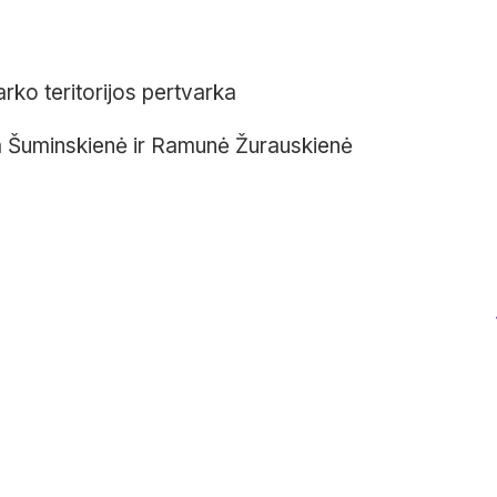
rko teritorijos pertvarka
 Šuminskienė ir Ramunė Žurauskienė