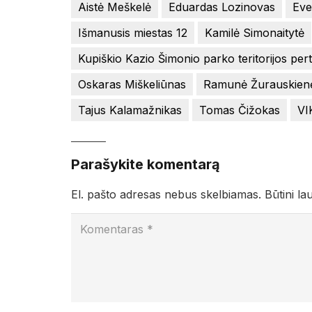
Aistė Meškelė
Eduardas Lozinovas
Eve
Išmanusis miestas 12
Kamilė Simonaitytė
Kupiškio Kazio Šimonio parko teritorijos per
Oskaras Miškeliūnas
Ramunė Žurauskien
Tajus Kalamažnikas
Tomas Čižokas
VI
Parašykite komentarą
El. pašto adresas nebus skelbiamas.
Būtini la