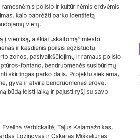
 ramesnėmis poilsio ir kultūrinė
mis erdvėmis
simas, kaip pabrėžti parko identitetą
audojamų vietų.
ą į vientisą, aiškiai „skaito
mą“ miesto
enas ir kasdienis
poilsis egzistuotų
to zonos, pa
sivaikščiojimų ir ramaus poilsio
lptūros-fontano, bendruomenės
susibūrimų
anti skirtingas parko
dalis. Projektu siekiama,
sne,
gyva ir atvira bendruomenės erdve,
ą būdą leisti laiką ir pajusti
ryšį su savo
 Evelina Verbickaitė, Tajus Kalamažnikas,
ardas Lozinovas ir Oskaras Miškeliūnas