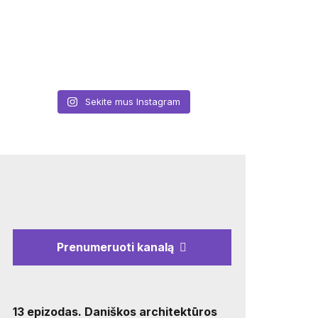
Sekite mus Instagram
Prenumeruoti kanalą
13 epizodas. Daniškos architektūros