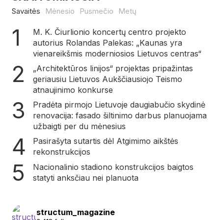
Savaitės
Mėnesio
Pusmečio
Metų
M. K. Čiurlionio koncertų centro projekto
autorius Rolandas Palekas: „Kaunas yra
vienareikšmis moderniosios Lietuvos centras“
„Architektūros linijos“ projektas pripažintas
geriausiu Lietuvos Aukščiausiojo Teismo
atnaujinimo konkurse
Pradėta pirmojo Lietuvoje daugiabučio skydinė
renovacija: fasado šiltinimo darbus planuojama
užbaigti per du mėnesius
Pasirašyta sutartis dėl Atgimimo aikštės
rekonstrukcijos
Nacionalinio stadiono konstrukcijos baigtos
statyti anksčiau nei planuota
structum_magazine