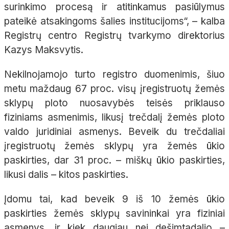
surinkimo procesą ir atitinkamus pasiūlymus
pateikė atsakingoms šalies institucijoms“, – kalba
Registrų centro Registrų tvarkymo direktorius
Kazys Maksvytis.
Nekilnojamojo turto registro duomenimis, šiuo
metu maždaug 67 proc. visų įregistruotų žemės
sklypų ploto nuosavybės teisės priklauso
fiziniams asmenimis, likusį trečdalį žemės ploto
valdo juridiniai asmenys. Beveik du trečdaliai
įregistruotų žemės sklypų yra žemės ūkio
paskirties, dar 31 proc. – miškų ūkio paskirties,
likusi dalis – kitos paskirties.
Įdomu tai, kad beveik 9 iš 10 žemės ūkio
paskirties žemės sklypų savininkai yra fiziniai
asmenys, ir kiek daugiau nei dešimtadalio –