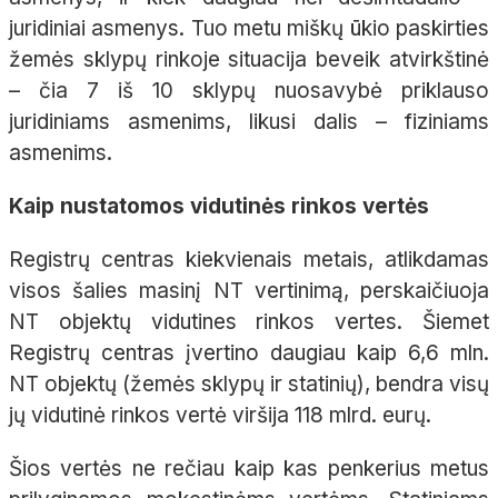
juridiniai asmenys. Tuo metu miškų ūkio paskirties
žemės sklypų rinkoje situacija beveik atvirkštinė
– čia 7 iš 10 sklypų nuosavybė priklauso
juridiniams asmenims, likusi dalis – fiziniams
asmenims.
Kaip nustatomos vidutinės rinkos vertės
Registrų centras kiekvienais metais, atlikdamas
visos šalies masinį NT vertinimą, perskaičiuoja
NT objektų vidutines rinkos vertes. Šiemet
Registrų centras įvertino daugiau kaip 6,6 mln.
NT objektų (žemės sklypų ir statinių), bendra visų
jų vidutinė rinkos vertė viršija 118 mlrd. eurų.
Šios vertės ne rečiau kaip kas penkerius metus