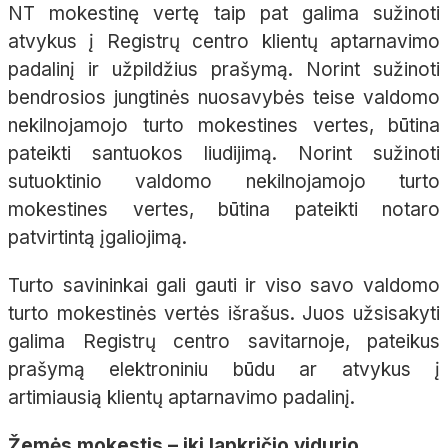
NT mokestinę vertę taip pat galima sužinoti
atvykus į Registrų centro klientų aptarnavimo
padalinį ir užpildžius prašymą. Norint sužinoti
bendrosios jungtinės nuosavybės teise valdomo
nekilnojamojo turto mokestines vertes, būtina
pateikti santuokos liudijimą. Norint sužinoti
sutuoktinio valdomo nekilnojamojo turto
mokestines vertes, būtina pateikti notaro
patvirtintą įgaliojimą.
Turto savininkai gali gauti ir viso savo valdomo
turto mokestinės vertės išrašus. Juos užsisakyti
galima Registrų centro savitarnoje, pateikus
prašymą elektroniniu būdu ar atvykus į
artimiausią klientų aptarnavimo padalinį.
Žemės mokestis – iki lapkričio vidurio