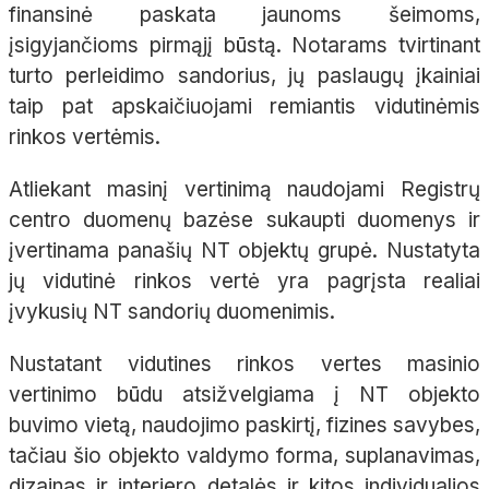
finansinė paskata jaunoms šeimoms,
įsigyjančioms pirmąjį būstą. Notarams tvirtinant
turto perleidimo sandorius, jų paslaugų įkainiai
taip pat apskaičiuojami remiantis vidutinėmis
rinkos vertėmis.
Atliekant masinį vertinimą naudojami Registrų
centro duomenų bazėse sukaupti duomenys ir
įvertinama panašių NT objektų grupė. Nustatyta
jų vidutinė rinkos vertė yra pagrįsta realiai
įvykusių NT sandorių duomenimis.
Nustatant vidutines rinkos vertes masinio
vertinimo būdu atsižvelgiama į NT objekto
buvimo vietą, naudojimo paskirtį, fizines savybes,
tačiau šio objekto valdymo forma, suplanavimas,
dizainas ir interjero detalės ir kitos individualios