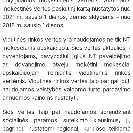
prilyginamos mokestinėms vertėms. Statiniams
mokestinės vertės paskutinį kartą nustatytos nuo
2021 m. sausio 1 dienos, žemės sklypams – nuo
2018 m. sausio 1 dienos.
Vidutinės rinkos vertės yra naudojamos ne tik NT
mokesčiams apskaičiuoti. Šios vertės aktualios ir
gyventojams, pavyzdžiui, įgijus NT paveldėjimo
ar dovanojimo atveju mokėtini mokesčiai
apskaičiuojami remiantis vidutinėmis rinkos
vertėmis. Vidutinės rinkos vertės taip pat gali būti
naudojamos valstybės valdomo turto pardavimo
ar nuomos kainoms nustatyti.
Šios vertės taip pat naudojamos sprendžiant
socialinės paramos suteikimo klausimus, jų
pagrindu nustatomi regionai, kuriuose teikiama