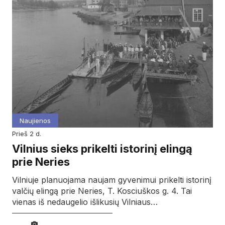
Naujienos
prieš 2 d.
Vilnius sieks prikelti istorinį elingą
prie Neries
Vilniuje planuojama naujam gyvenimui prikelti istorinį
valčių elingą prie Neries, T. Kosciuškos g. 4. Tai
vienas iš nedaugelio išlikusių Vilniaus…