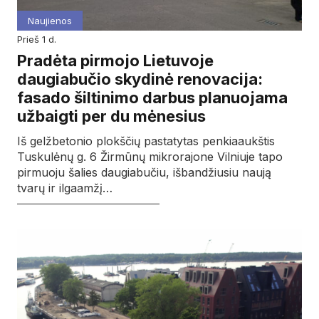
Naujienos
prieš 1 d.
Pradėta pirmojo Lietuvoje
daugiabučio skydinė renovacija:
fasado šiltinimo darbus planuojama
užbaigti per du mėnesius
Iš gelžbetonio plokščių pastatytas penkiaaukštis
Tuskulėnų g. 6 Žirmūnų mikrorajone Vilniuje tapo
pirmuoju šalies daugiabučiu, išbandžiusiu naują
tvarų ir ilgaamžį…