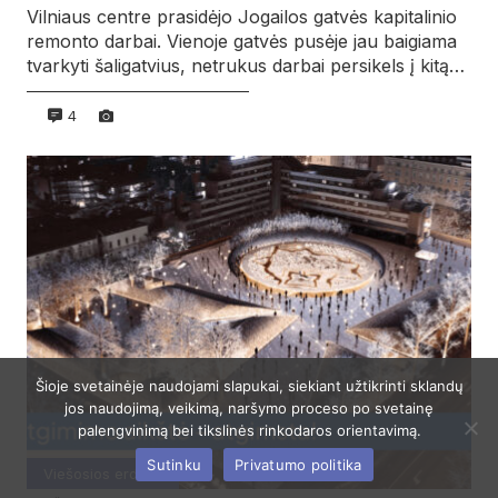
Vilniaus centre prasidėjo Jogailos gatvės kapitalinio
remonto darbai. Vienoje gatvės pusėje jau baigiama
tvarkyti šaligatvius, netrukus darbai persikels į kitą…
4
Šioje svetainėje naudojami slapukai, siekiant užtikrinti sklandų
jos naudojimą, veikimą, naršymo proceso po svetainę
palengvinimą bei tikslinės rinkodaros orientavimą.
Sutinku
Privatumo politika
Viešosios erdvės