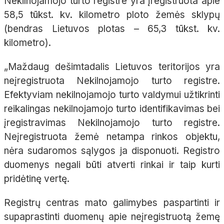
Nekilnojamojo turto registre yra įregistruota apie
58,5 tūkst. kv. kilometro ploto žemės sklypų
(bendras Lietuvos plotas – 65,3 tūkst. kv.
kilometro).
„Maždaug dešimtadalis Lietuvos teritorijos yra
neįregistruota Nekilnojamojo turto registre.
Efektyviam nekilnojamojo turto valdymui užtikrinti
reikalingas nekilnojamojo turto identifikavimas bei
įregistravimas Nekilnojamojo turto registre.
Neįregistruota žemė netampa rinkos objektu,
nėra sudaromos sąlygos ja disponuoti. Registro
duomenys negali būti atverti rinkai ir taip kurti
pridėtinę vertę.
Registrų centras mato galimybes paspartinti ir
supaprastinti duomenų apie neįregistruotą žemę