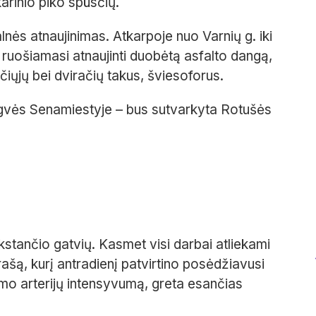
arinio piko spūsčių.
lnės atnaujinimas. Atkarpoje nuo Varnių g. iki
ų ruošiamasi atnaujinti duobėtą asfalto dangą,
čiųjų bei dviračių takus, šviesoforus.
ngvės Senamiestyje – bus sutvarkyta Rotušės
kstančio gatvių. Kasmet visi darbai atliekami
rašą, kurį antradienį patvirtino posėdžiavusi
imo arterijų intensyvumą, greta esančias
.