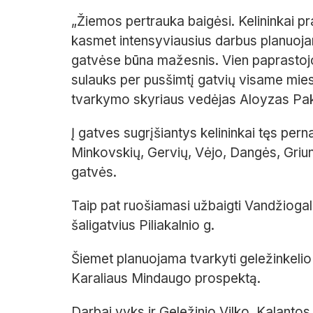
„Žiemos pertrauka baigėsi. Kelininkai p
kasmet intensyviausius darbus planuoj
gatvėse būna mažesnis. Vien paprastoj
sulauks per pusšimtį gatvių visame mies
tvarkymo skyriaus vedėjas Aloyzas Pak
Į gatves sugrįšiantys kelininkai tęs perna
Minkovskių, Gervių, Vėjo, Dangės, Griunv
gatvės.
Taip pat ruošiamasi užbaigti Vandžiogalo
šaligatvius Piliakalnio g.
Šiemet planuojama tvarkyti geležinkelio sto
Karaliaus Mindaugo prospektą.
Darbai vyks ir Geležinio Vilko, Kalantos (