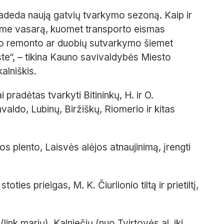
radeda naują gatvių tvarkymo sezoną. Kaip ir
ame vasarą, kuomet transporto eismas
o remonto ar duobių sutvarkymo šiemet
te“, – tikina Kauno savivaldybės Miesto
alniškis.
i pradėtas tvarkyti Bitininkų, H. ir O.
aldo, Lubinų, Biržiškų, Riomerio ir kitas
s plento, Laisvės alėjos atnaujinimą, įrengti
ties prieigas, M. K. Čiurlionio tiltą ir prietiltį,
link marių), Kalniečių (nuo Tvirtovės al. iki