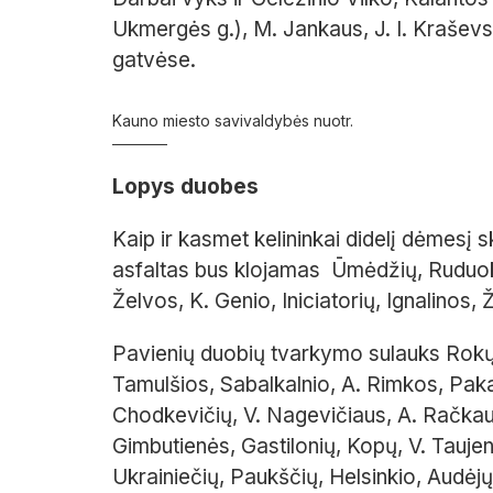
Ukmergės g.), M. Jankaus, J. I. Kraševs
gatvėse.
Kauno miesto savivaldybės nuotr.
Lopys duobes
Kaip ir kasmet kelininkai didelį dėmesį
asfaltas bus klojamas Ūmėdžių, Ruduoki
Želvos, K. Genio, Iniciatorių, Ignalinos,
Pavienių duobių tvarkymo sulauks Rokų, 
Tamulšios, Sabalkalnio, A. Rimkos, Pakal
Chodkevičių, V. Nagevičiaus, A. Račkau
Gimbutienės, Gastilonių, Kopų, V. Taujen
Ukrainiečių, Paukščių, Helsinkio, Audėjų