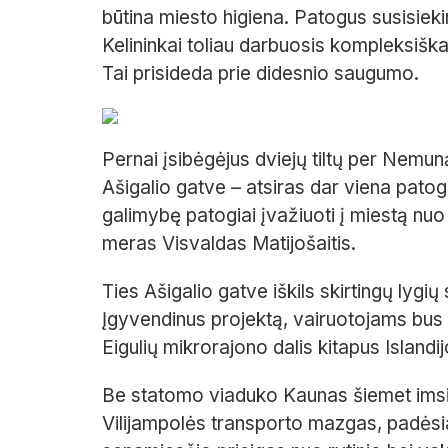
būtina miesto higiena. Patogus susisieki
Kelininkai toliau darbuosis kompleksiškai:
Tai prisideda prie didesnio saugumo.
Pernai įsibėgėjus dviejų tiltų per Nemun
Ašigalio gatve – atsiras dar viena patogi
galimybę patogiai įvažiuoti į miestą nuo V
meras Visvaldas Matijošaitis.
Ties Ašigalio gatve iškils skirtingų lygių
Įgyvendinus projektą, vairuotojams bus 
Eigulių mikrorajono dalis kitapus Islandij
Be statomo viaduko Kaunas šiemet imsis 
Vilijampolės transporto mazgas, padėsianti