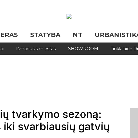
JERAS
STATYBA
NT
URBANISTIK
ai
Išmanusis miestas
SHOWROOM
Tinklalaidė 
ių tvarkymo sezoną:
iki svarbiausių gatvių