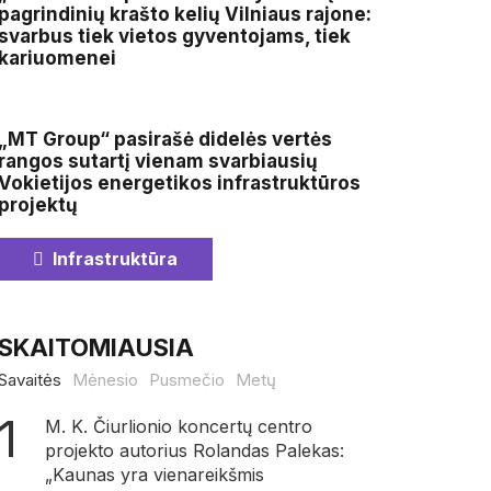
pagrindinių krašto kelių Vilniaus rajone:
svarbus tiek vietos gyventojams, tiek
kariuomenei
„MT Group“ pasirašė didelės vertės
rangos sutartį vienam svarbiausių
Vokietijos energetikos infrastruktūros
projektų
Infrastruktūra
SKAITOMIAUSIA
Savaitės
Mėnesio
Pusmečio
Metų
M. K. Čiurlionio koncertų centro
projekto autorius Rolandas Palekas:
„Kaunas yra vienareikšmis