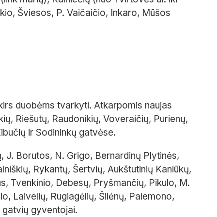
kio, Šviesos, P. Vaičaičio, Inkaro, Mūšos
 skirs duobėms tvarkyti. Atkarpomis naujas
ų, Riešutų, Raudonikių, Voveraičių, Purienų,
 Žibučių ir Sodininkų gatvėse.
J. Borutos, N. Grigo, Bernardinų Plytinės,
niškių, Rykantų, Šertvių, Aukštutinių Kaniūkų,
s, Tvenkinio, Debesų, Pryšmančių, Pikulo, M.
io, Laivelių, Rugiagėlių, Šilėnų, Palemono,
 gatvių gyventojai.