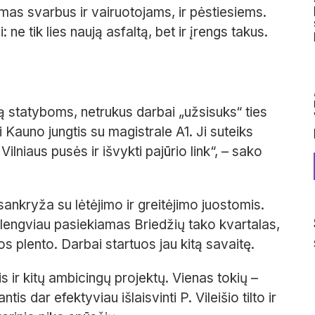
mas svarbus ir vairuotojams, ir pėstiesiems.
 ne tik lies naują asfaltą, bet ir įrengs takus.
ą statyboms, netrukus darbai „užsisuks“ ties
 Kauno jungtis su magistrale A1. Ji suteiks
ilniaus pusės ir išvykti pajūrio link“, – sako
 sankryža su lėtėjimo ir greitėjimo juostomis.
lengviau pasiekiamas Briedžių tako kvartalas,
os plento. Darbai startuos jau kitą savaitę.
ir kitų ambicingų projektų. Vienas tokių –
s dar efektyviau išlaisvinti P. Vileišio tilto ir