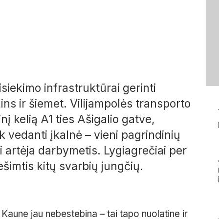
siekimo infrastruktūrai gerinti
ns ir šiemet. Vilijampolės transporto
į kelią A1 ties Ašigalio gatve,
k vedanti įkalnė – vieni pagrindinių
artėja darbymetis. Lygiagrečiai per
šimtis kitų svarbių jungčių.
Kaune jau nebestebina – tai tapo nuolatine ir