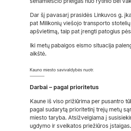
senamiesčio prieigas nuo rytinio bei vak
Dar šį pavasarį prasidės Linkuvos g. įka
pat Milikonių viešojo transporto stoteli
apšvietimą, taip pat įrengti patogius pės
Iki metų pabaigos eismo situacija pale
aikštė.
Kauno miesto savivaldybės nuotr.
Darbai – pagal prioritetus
Kaune iš viso prižiūrima per pusantro tū
pagal sudarytą prioritetinį trejų metų są
miesto taryba. Atsižvelgiama į susisiek
ugdymo ir sveikatos priežiūros įstaigas