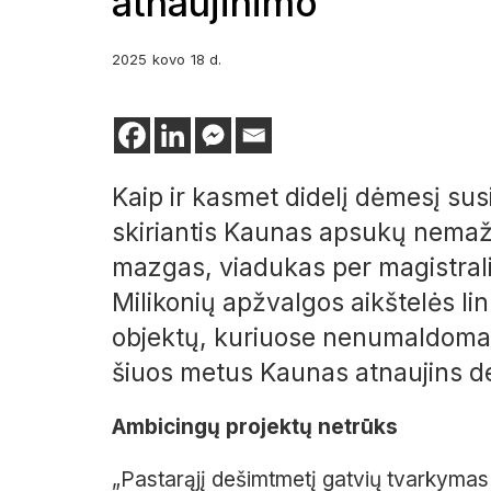
atnaujinimo
2025
kovo
18 d.
Kaip ir kasmet didelį dėmesį susi
skiriantis Kaunas apsukų nemaži
mazgas, viadukas per magistralin
Milikonių apžvalgos aikštelės lin
objektų, kuriuose nenumaldomai 
šiuos metus Kaunas atnaujins de
Ambicingų projektų netrūks
„Pastarąjį dešimtmetį gatvių tvarkymas 