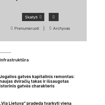
Skaityti
Prenumeruoti
|
Archyvas
Infrastruktūra
Jogailos gatvės kapitalinis remontas:
naujas dviračių takas ir išsaugotas
istorinis gatvės charakteris
„Via Lietuva“ pradeda tvarkyti vieną