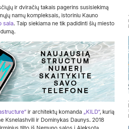
sčiųjų ir dviračių takais pagerins susisiekimą
ųjų namų kompleksais, istoriniu Kauno
 sala
. Taip siekiama ne tik padidinti šių miesto
judumą.
astructure“
ir architektų komanda
„KILD“
, kurią
ane Ksnelashvili ir Dominykas Daunys. 2018
rminius tilto iš Nemuno salos į Aleksotą