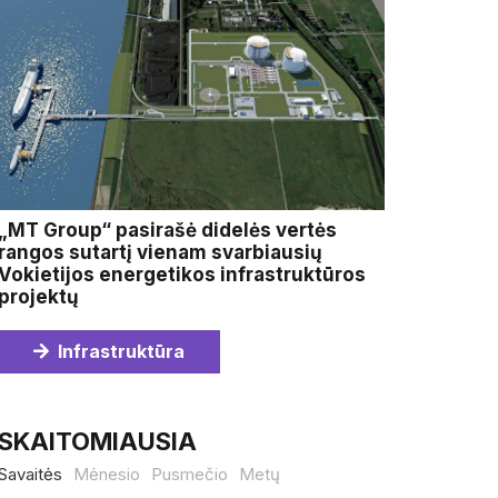
„MT Group“ pasirašė didelės vertės
rangos sutartį vienam svarbiausių
Vokietijos energetikos infrastruktūros
projektų
Infrastruktūra
SKAITOMIAUSIA
Savaitės
Mėnesio
Pusmečio
Metų