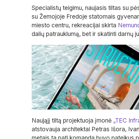
Specialistų teigimu, naujasis tiltas su pė
su Žemojoje Fredoje statomais gyvenam
miesto centru, rekreacijai skirta
Nemuno
dalių patrauklumą, bet ir skatinti darnų 
Naująjį tiltą projektuoja įmonė
„TEC Infr
atstovauja architektai Petras Išora, Iv
metais ta pati komanda buvo pateikus pi