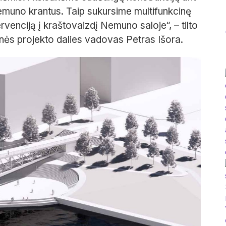
emuno krantus. Taip sukursime multifunkcinę
rvenciją į kraštovaizdį Nemuno saloje“, – tilto
inės projekto dalies vadovas Petras Išora.