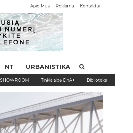
Apie Mus
Reklama
Kontaktai
NT
URBANISTIKA
SHOWROOM
Tinklalaidė DnA+
Biblioteka
Biblio