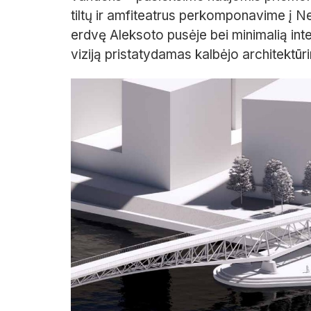
tiltų ir amfiteatrus perkomponavime į N
erdvę Aleksoto pusėje bei minimalią inte
viziją pristatydamas kalbėjo architektūr