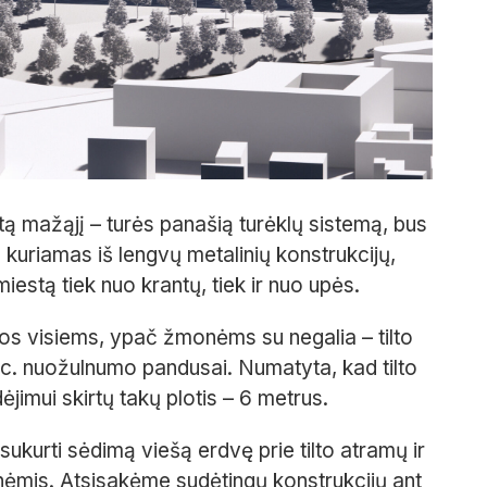
ytą mažąjį – turės panašią turėklų sistemą, bus
s kuriamas iš lengvų metalinių konstrukcijų,
iestą tiek nuo krantų, tiek ir nuo upės.
s visiems, ypač žmonėms su negalia – tilto
c. nuožulnumo pandusai. Numatyta, kad tilto
ėjimui skirtų takų plotis – 6 metrus.
 sukurti sėdimą viešą erdvę prie tilto atramų ir
ėmis. Atsisakėme sudėtingų konstrukcijų ant