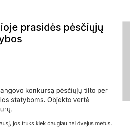
oje prasidės pėsčiųjų
tybos
angovo konkursą pėsčiųjų tilto per
los statyboms. Objekto vertė
eurų.
sį, jos truks kiek daugiau nei dvejus metus.