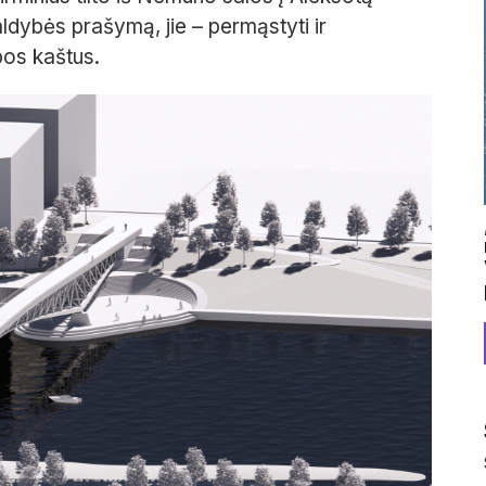
aldybės prašymą, jie – permąstyti ir
ybos kaštus.