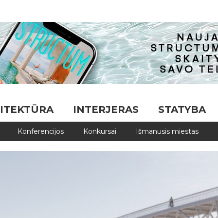
ITEKTŪRA
INTERJERAS
STATYBA
Konferencijos
Konkursai
Išmanusis miestas