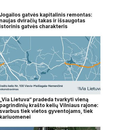
Jogailos gatvės kapitalinis remontas:
naujas dviračių takas ir išsaugotas
istorinis gatvės charakteris
„Via Lietuva“ pradeda tvarkyti vieną
pagrindinių krašto kelių Vilniaus rajone:
svarbus tiek vietos gyventojams, tiek
kariuomenei