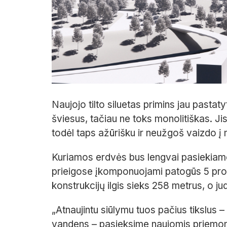
Naujojo tilto siluetas primins jau pastat
šviesus, tačiau ne toks monolitiškas. Ji
todėl taps ažūrišku ir neužgoš vaizdo į m
Kuriamos erdvės bus lengvai pasiekiamo
prieigose įkomponuojami patogūs 5 pro
konstrukcijų ilgis sieks 258 metrus, o jud
„Atnaujintu siūlymu tuos pačius tikslus –
vandens – pasieksime naujomis priemon