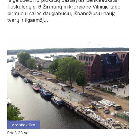
Iš gelžbetonio plokščių pastatytas penkiaaukštis
Tuskulėnų g. 6 Žirmūnų mikrorajone Vilniuje tapo
pirmuoju šalies daugiabučiu, išbandžiusiu naują
tvarų ir ilgaamžį…
Architektūra
prieš 23 val