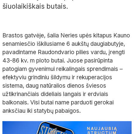
šiuolaikiškais butais.
Brastos gatvėje, šalia Neries upės kitapus Kauno
senamiesčio iškilusiame 6 aukštų daugiabutyje,
pavadintame Raudondvario pilies vardu, įrengti
43-86 kv. m ploto butai. Juose pasirūpinta
patogiam gyvenimui reikalingais sprendimais –
efektyviu grindiniu šildymu ir rekuperacijos
sistema, daug natūralios dienos šviesos
užtikrinančiais dideliais langais ir erdviais
balkonais. Visi butai name parduoti gerokai
anksčiau iki statybų pabaigos.