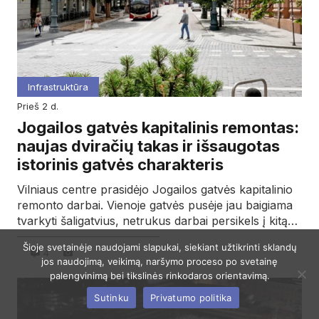
Infrastruktūra
prieš 2 d.
Jogailos gatvės kapitalinis remontas:
naujas dviračių takas ir išsaugotas
istorinis gatvės charakteris
Vilniaus centre prasidėjo Jogailos gatvės kapitalinio
remonto darbai. Vienoje gatvės pusėje jau baigiama
tvarkyti šaligatvius, netrukus darbai persikels į kitą…
Šioje svetainėje naudojami slapukai, siekiant užtikrinti sklandų
4
jos naudojimą, veikimą, naršymo proceso po svetainę
palengvinimą bei tikslinės rinkodaros orientavimą.
Sutinku
Privatumo politika