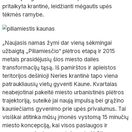
pritaikyta krantinė, leidžianti mėgautis upės
tėkmės ramybe.
„Naujasis namas žymi dar vieną sėkmingai
užbaigtą „Piliamiesčio“ plėtros etapą ir 2015
metais prasidėjusių šios miesto dalies
transformacijų tąsą. Iš pamirštos ir apleistos
teritorijos dešinioji Neries krantinė tapo viena
patraukliausių vietų gyventi Kaune. Kvartalas
neabejotinai pakeitė miesto urbanistinės plėtros
trajektoriją, suteikė jai naują impulsą bei grąžino
kauniečiams gyvenimo prie upės privalumus. Tai
visiškai atitinka mūsų įmonės vystomą 15 minučių
miesto koncepciją, kai visos paslaugos ir