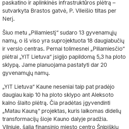
paskatino ir aplinkinės infrastruktūros plėtrą –
sutvarkyta Brastos gatvė, P. Vileišio tiltas per
Nerį.
Šiuo metu „Piliamiestį“ sudaro 13 gyvenamųjų
namų, o iš viso yra suprojektuota 18 daugiabučių
ir verslo centras. Pernai tolimesnei „Piliamiesčio“
plėtrai „YIT Lietuva“ įsigijo papildomą 5,3 ha ploto
sklypą. Jame planuojama pastatyti dar 20
gyvenamųjų namų.
„YIT Lietuva“ Kaune neseniai taip pat pradėjo
daugiau kaip 10 ha ploto sklypo ant Aleksoto
kalno šlaito plėtrą. Čia pradėtas įgyvendinti
„Matau Kauną“ projektas, kuris laikomas didelių
transformacijų šioje Kauno dalyje pradžia.
Vilniuje, šalia finansinio miesto centro Šnipiškių