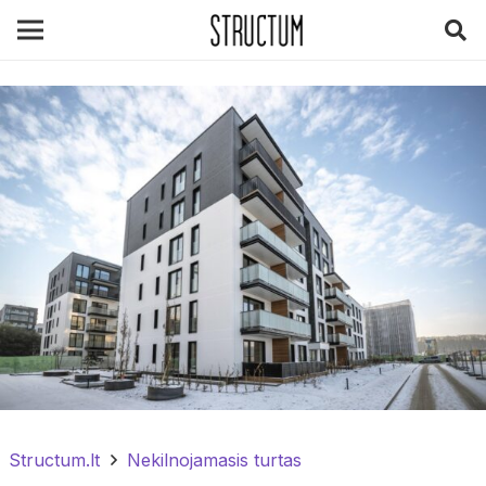
Structum.lt
Nekilnojamasis turtas