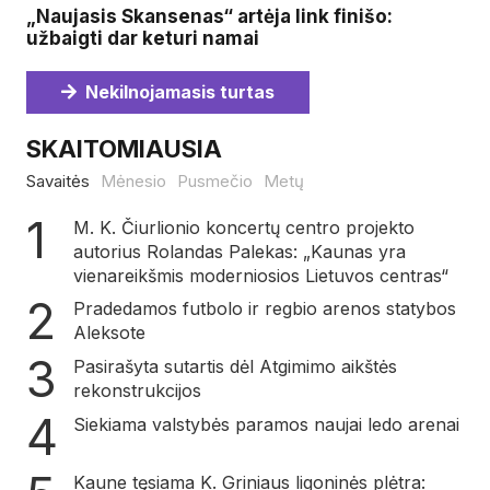
„Naujasis Skansenas“ artėja link finišo:
užbaigti dar keturi namai
Nekilnojamasis turtas
SKAITOMIAUSIA
Savaitės
Mėnesio
Pusmečio
Metų
M. K. Čiurlionio koncertų centro projekto
autorius Rolandas Palekas: „Kaunas yra
vienareikšmis moderniosios Lietuvos centras“
Pradedamos futbolo ir regbio arenos statybos
Aleksote
Pasirašyta sutartis dėl Atgimimo aikštės
rekonstrukcijos
Siekiama valstybės paramos naujai ledo arenai
Kaune tęsiama K. Griniaus ligoninės plėtra: