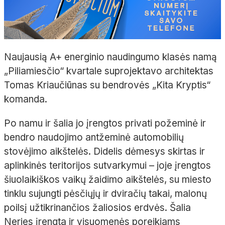
Naujausią A+ energinio naudingumo klasės namą
„Piliamiesčio“ kvartale suprojektavo architektas
Tomas Kriaučiūnas su bendrovės „Kita Kryptis“
komanda.
Po namu ir šalia jo įrengtos privati požeminė ir
bendro naudojimo antžeminė automobilių
stovėjimo aikštelės. Didelis dėmesys skirtas ir
aplinkinės teritorijos sutvarkymui – joje įrengtos
šiuolaikiškos vaikų žaidimo aikštelės, su miesto
tinklu sujungti pėsčiųjų ir dviračių takai, malonų
poilsį užtikrinančios žaliosios erdvės. Šalia
Neries įrengta ir visuomenės poreikiams