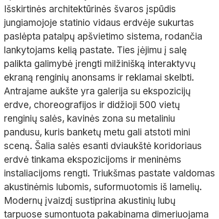
Išskirtinės architektūrinės švaros įspūdis
jungiamojoje statinio vidaus erdvėje sukurtas
paslėpta patalpų apšvietimo sistema, rodančia
lankytojams kelią pastate. Ties įėjimu į salę
palikta galimybė įrengti milžinišką interaktyvų
ekraną renginių anonsams ir reklamai skelbti.
Antrajame aukšte yra galerija su ekspozicijų
erdve, choreografijos ir didžioji 500
vietų
renginių salės, kavinės zona su metaliniu
pandusu, kuris banketų metu gali atstoti mini
sceną. Šalia salės esanti dviaukštė koridoriaus
erdvė tinkama ekspozicijoms ir meninėms
instaliacijoms rengti. Triukšmas pastate valdomas
akustinėmis lubomis, suformuotomis iš lamelių.
Modernų įvaizdį sustiprina akustinių lubų
tarpuose sumontuota pakabinama
dimeriuojama