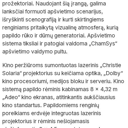
prožektoriai. Naudojant šią įrangą, galima
lanksčiai formuoti apšvietimo scenarijus,
išryškinti scenografiją ir kurti skirtin
giems
renginiams pritaikytą
vizualinę atmosferą, kurią
papildo rūko ir dūmų generatoriai. Apšvietimo
sistema tiksliai ir patogiai valdoma „
ChamSys
“
apšvietimo valdymo pultu.
Kino peržiūroms sumontuotas lazerinis „
Christie
Solaria
“ projektorius su keičiama optika, „
Dolby
“
kino procesoriumi, medijos bloku ir serveriu. Kino
sistemą papildo rėminis kabinamas 8
×
4,32
m
„
Adeo
“ kino ekranas, atitinkantis aukščiausius
kino standartus. Papildomiems renginių
poreikiams erdvėje integruotas lazerinis
projektorius ir rėminis nešiojamasis