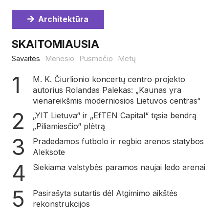
Architektūra
SKAITOMIAUSIA
Savaitės
Mėnesio
Pusmečio
Metų
M. K. Čiurlionio koncertų centro projekto
autorius Rolandas Palekas: „Kaunas yra
vienareikšmis moderniosios Lietuvos centras“
„YIT Lietuva“ ir „EfTEN Capital“ tęsia bendrą
„Piliamiesčio“ plėtrą
Pradedamos futbolo ir regbio arenos statybos
Aleksote
Siekiama valstybės paramos naujai ledo arenai
Pasirašyta sutartis dėl Atgimimo aikštės
rekonstrukcijos