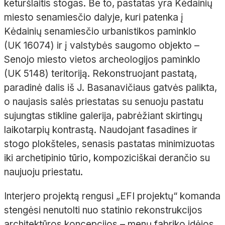
keturšlaitis stogas. Be to, pastatas yra Kėdainių
miesto senamiesčio dalyje, kuri patenka į
Kėdainių senamiesčio urbanistikos paminklo
(UK
16074) ir į valstybės saugomo objekto
–
Senojo miesto vietos archeologijos paminklo
(UK
5148) teritoriją.
Rekonstruojant pastatą,
paradinė dalis iš J.
Basanavičiaus gatvės palikta,
o naujasis salės priestatas su senuoju pastatu
sujungtas stikline galerija, pabrėžiant skirtingų
laikotarpių kontrastą. Naudojant fasadines ir
stogo plokšteles, senasis pastatas minimizuotas
iki archetipinio tūrio,
kompoziciškai
derančio su
naujuoju priestatu.
Interjero projektą rengusi „EFI projektų“ komanda
stengėsi nenutolti nuo statinio rekonstrukcijos
architektūros koncepcijos
– menų fabriko idėjos.