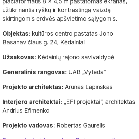
plačiaformatis
8
×
4,5
m pastatomas ekranas,
užtikrinantis ryškų ir kontrastingą vaizdą
skirtingomis erdvės apšvietimo sąlygomis.
Objektas:
kultūros centro pastatas Jono
Basanavičiaus g. 24, Kėdainiai
Užsakovas:
Kėdainių rajono savivaldybė
Generalinis rangovas:
UAB „
Vyteda
“
Projekto architektas:
Arūnas Lapinskas
Interjero architektai:
„EFI projektai“, architektas
Andrius
Efimenko
Projekto vadovas:
Robertas Gaurelis