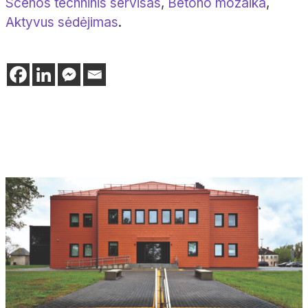
Scenos techninis servisas
,
Betono mozaika
,
Aktyvus sėdėjimas
.