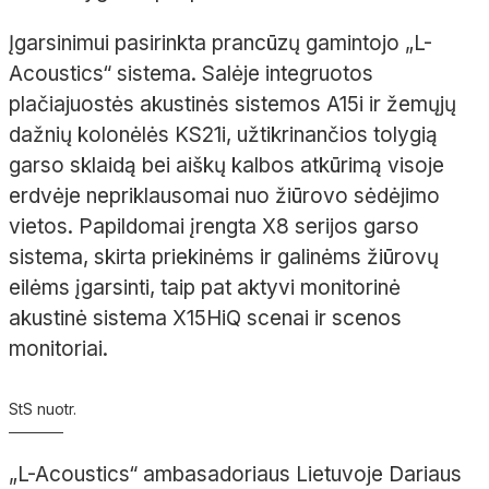
Įgarsinimui pasirinkta prancūzų gamintojo „L-
Acoustics
“ sistema. Salėje
integruotos
plačiajuostės akustinės sistemos
A15i ir žemųjų
dažnių kolonėlės
KS21i, užtikrinančios tolygią
garso sklaidą bei aiškų kalbos atkūrimą visoje
erdvėje nepriklausomai nuo žiūrovo sėdėjimo
vietos. Papildomai įrengta X8
serijos garso
sistema, skirta priekinėms ir galinėms žiūrovų
eilėms įgarsinti, taip pat aktyvi monitorinė
akustinė sistema
X15HiQ scenai ir scenos
monitoriai.
StS nuotr.
„L-
Acoustics
“
ambasadoriaus Lietuvoje Dariaus