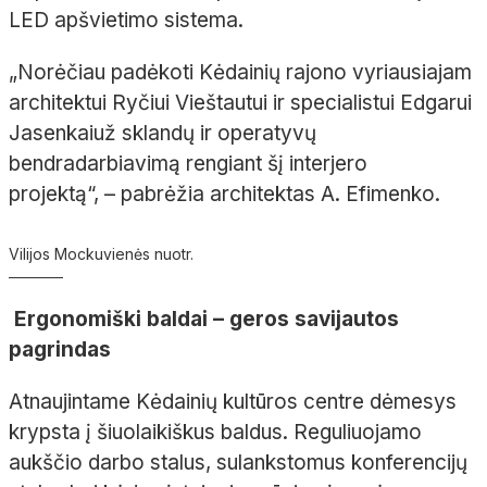
LED apšvietimo sistema.
„Norėčiau padėkoti Kėdainių rajono vyriausiajam
architektui Ryčiui
Vieštautui
ir specialistui Edgarui
Jasenkai
už sklandų ir operatyvų
bendradarbiavimą rengiant šį interjero
projektą“,
– pabrėžia architektas A.
Efimenko
.
Vilijos Mockuvienės nuotr.
Ergonomiški baldai – geros savijautos
pagrindas
Atnaujintame Kėdainių kultūros centre dėmesys
krypsta į šiuolaikiškus baldus. Reguliuojamo
aukščio darbo stalus, sulankstomus konferencijų