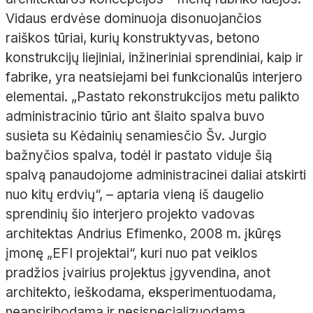
Vidaus erdvėse dominuoja
disonuojančios
raiškos tūriai, kurių konstruktyvas, betono
konstrukcijų liejiniai, inžineriniai sprendiniai, kaip ir
fabrike, yra neatsiejami bei funkcionalūs interjero
elementai.
„Pastato rekonstrukcijos metu palikto
administracinio tūrio ant šlaito spalva buvo
susieta su Kėdainių senamies
čio
Šv.
Jurgio
bažnyčios spalva, todėl ir pastato viduje šią
spalvą panaudojome administracinei daliai atskirti
nuo kitų erdvių“,
– aptaria vieną iš daugelio
sprendinių šio interjero projekto vadovas
architektas Andrius
Efimenko
, 2008
m. įkūręs
įmonę „EFI projektai“, kuri nuo pat veiklos
pradžios įvairius projektus įgyvendina, anot
architekto, ieškodama, eksperimentuodama,
neapsiribodama ir nesispecializuodama.