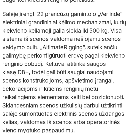
Salėje įrengti 22 prancūzų gamintojo „
Verlinde
“
elektriniai grandininiai kėlimo mechanizmai, kurių
kiekvieno keliamoji galia siekia iki 500
kg. Visa
sistema iš scenos valdoma nešiojamu scenos
valdymo pultu „
Altimate
Rigging
“, suteikiančiu
galimybę perkonfigūruoti erdvę pagal kiekvieno
renginio pobūdį. Keltuvai atitinka saugos
klasę
D8+, todėl gali būti saugiai naudojami
scenos konstrukcijoms, apšvietimo įrangai,
dekoracijoms ir kitiems renginių metu
reikalingiems elementams kelti bei
pozicionuoti
.
Sklandesniam scenos užkulisių darbui užtikrinti
salėje sumontuotas elektrinis scenos uždangos
kelias, valdomas iš scenos arba
operatorinės
vieno mygtuko paspaudimu.