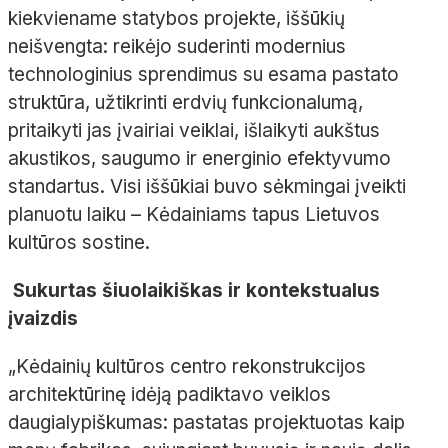
kiekviename statybos projekte
, iššūkių
neišvengta: reikėjo suderinti modernius
technologinius sprendimus su esama pastato
struktūra, užtikrinti erdvių funkcionalumą,
pritaikyti jas įvairiai veiklai, išlaikyti aukštus
akustikos, saugumo ir energinio efektyvumo
standartus. Visi iššūkiai buvo sėkmingai įveikti
planuotu laiku
– Kėdainiams tapus Lietuvos
kultūros sostine.
Sukurtas šiuolaikiškas ir
kontekstualus
įvaizdis
„Kėdainių kultūros centro rekonstrukcijos
architektūrinę idėją padiktavo veiklos
daugialypiškumas
: pastatas projektuotas kaip