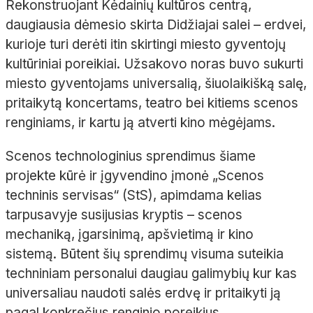
Rekonstruojant Kėdainių kultūros centrą,
daugiausia dėmesio skirta Didžiajai salei
– erdvei,
kurioje turi derėti itin skirtingi miesto gyventojų
kultūriniai poreikiai. Užsakovo noras buvo sukurti
miesto gyventojams universalią, šiuolaikišką salę,
pritaikytą koncertams, teatro bei kitiems scenos
renginiams, ir kartu ją atverti kino mėgėjams.
Scenos technologinius sprendimus šiame
projekte kūrė ir įgyvendino įmonė „Scenos
techninis servisas“ (
StS
), apimdama kelias
tarpusavyje susijusias kryptis
– scenos
mechaniką, įgarsinimą, apšvietimą ir kino
sistemą. Būtent šių sprendimų visuma suteikia
techniniam personalui daugiau galimybių kur kas
universaliau naudoti salės erdvę ir pritaikyti ją
pagal konkrečius renginio poreikius.