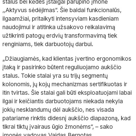
stalus bei kėdes įstaigai parūpino įmonė
,,Aktyvus sėdėjimas“. Šie baldai funkcionalūs,
ilgaamžiai, pritaikyti intensyviam kasdieniam
naudojimui ir atitinka užsakovo reikalavimą
užtikrinti patogų erdvių transformavimą tiek
renginiams, tiek darbuotojų darbui.
„
Džiaugiamės, kad klientas įvertino ergonomikos
įtaką ir pasirinko būtent reguliuojamo aukščio
stalus. Tokie stalai yra su trijų segmentų
kolonomis, jų kojų mechanizmas sertifikuotas ir
itin tvirtas. Šie stalai gali būti eksploatuojami labai
ilgai ir keičiantis darbuotojams niekada nekyla
jokių nesklandumų dėl aukščio, nes visada
patariame rinktis didesnį aukščio diapazoną, kad
tikrai tiktų įvairaus ūgio žmonėms“,
– sako
įmonės vadovas Vaidas Bernotas.