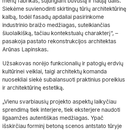
menų fabrikas, sujungiant buvusią ir naują dalis.
Siekėme suvienodinti skirtingų tūrių architektūrinę
kalbą, todėl fasadų apdailai pasirinkome
industrinio braižo medžiagas, suteikiančias
šiuolaikišką, tačiau
kontekstualų
charakterį“,
–
pasakoja pastato rekonstrukcijos architektas
Arūnas Lapinskas.
Užsakovas norėjo funkcionalių ir patogių erdvių
kultūrinei veiklai, taigi architektų komanda
nuosekliai siekė subalansuoti praktinius poreikius
ir architektūrinę estetiką.
„Vienu svarbiausių projekto aspektų laikyčiau
sprendimą tiek interjere, tiek eksterjere naudoti
ilgaamžes autentiškas medžiagas. Ypač
išskirčiau forminį betoną scenos antstato tūryje