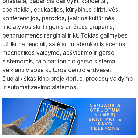
priestatą, dabar čia gali vykti koncertai,
spektakliai, edukacijos, kūrybinės dirbtuvės,
konferencijos, parodos, įvairios kultūrinės
iniciatyvos skirtingoms amžiaus grupėms,
bendruomenės renginiai ir kt. Tokias galimybes
užtikrina renginių salė su moderniomis scenos
mechanikos valdymo, apšvietimo ir garso
sistemomis, taip pat foninio garso sistema,
veikianti visose kultūros centro erdvėse,
šiuolaikiškas kino projektorius, procesų valdymo
ir automatizavimo sistemos.