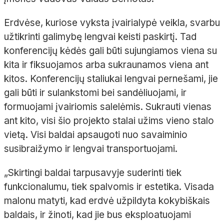
Erdvėse, kuriose vyksta įvairialypė veikla, svarbu
užtikrinti galimybę lengvai keisti paskirtį. Tad
konferencijų kėdės gali būti sujungiamos viena su
kita ir fiksuojamos arba sukraunamos viena ant
kitos. Konferencijų staliukai lengvai pernešami, jie
gali būti ir sulankstomi bei sandėliuojami, ir
formuojami įvairiomis salelėmis. Sukrauti vienas
ant kito, visi šio projekto stalai užims vieno stalo
vietą. Visi baldai apsaugoti nuo savaiminio
susibraižymo ir lengvai transportuojami.
„
Skirtingi baldai tarpusavyje suderinti tiek
funkcionalumu, tiek spalvomis ir estetika. Visada
malonu matyti, kad erdvė užpildyta kokybiškais
baldais, ir žinoti, kad jie bus eksploatuojami