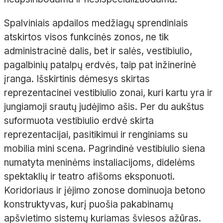
Spalviniais apdailos medžiagų sprendiniais
atskirtos visos funkcinės zonos, ne tik
administracinė dalis, bet ir salės, vestibiulio,
pagalbinių patalpų erdvės, taip pat inžinerinė
įranga. Išskirtinis dėmesys skirtas
reprezentacinei vestibiulio zonai, kuri kartu yra ir
jungiamoji srautų judėjimo ašis. Per du aukštus
suformuota vestibiulio erdvė skirta
reprezentacijai, pasitikimui ir renginiams su
mobilia mini
scena.
Pagrindinė vestibiulio siena
numatyta meninėms instaliacijoms, didelėms
spektaklių ir teatro afišoms eksponuoti.
Koridoriaus ir įėjimo zonose dominuoja betono
konstruktyvas, kurį puošia pakabinamų
apšvietimo sistemų kuriamas
šviesos ažūras.