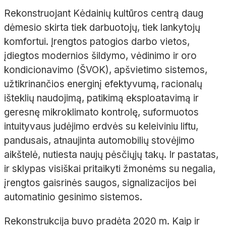
Rekonstruojant Kėdainių kultūros centrą daug
dėmesio skirta tiek darbuotojų, tiek lankytojų
komfortui. Įrengtos patogios darbo vietos,
įdiegtos modernios šildymo, vėdinimo ir oro
kondicionavimo (ŠVOK), apšvietimo sistemos,
užtikrinančios energinį efektyvumą, racionalų
išteklių naudojimą,
patikimą eksploatavimą ir
geresnę mikroklimato kontrolę, suformuotos
intuityvaus judėjimo erdvės su keleiviniu liftu,
pandusais, atnaujinta automobilių stovėjimo
aikštelė, nutiesta naujų pėsčiųjų takų. Ir pastatas,
ir sklypas visiškai pritaikyti žmonėms su negalia,
įrengtos gaisrinės saugos, signalizacijos bei
automatinio gesinimo sistemos.
R
ekonstrukcija
buvo
pradėta
2020 m.
Kaip ir