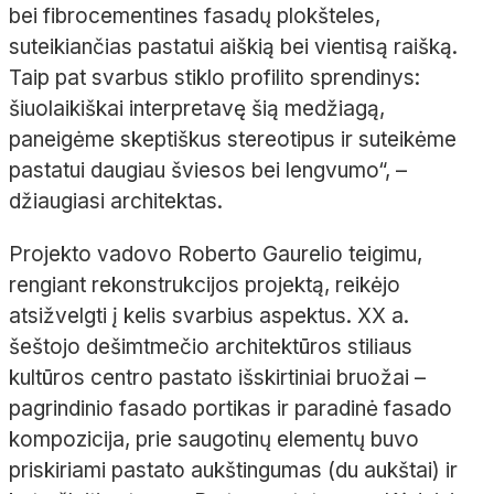
bei
fibrocementines
fasadų plokšteles,
suteikiančias pastatui aiškią bei vientisą raišką.
Taip pat svarbus stiklo
profilito
sprendinys:
šiuolaikiškai interpretavę šią medžiagą,
paneigėme skeptiškus stereotipus ir suteikėme
pastatui daugiau šviesos bei lengvumo“,
–
džiaugiasi architektas.
Projekto vadovo Roberto Gaurelio teigimu,
rengiant rekonstrukcijos projektą, reikėjo
atsižvelgti į kelis svarbius aspektus. XX
a.
šeštojo dešimtmečio architektūros stiliaus
kultūros centro pastato išskirtiniai bruožai
–
pagrindinio fasado portikas ir paradinė fasado
kompozicija, prie saugotinų elementų buvo
priskiriami pastato aukštingumas (du aukštai) ir