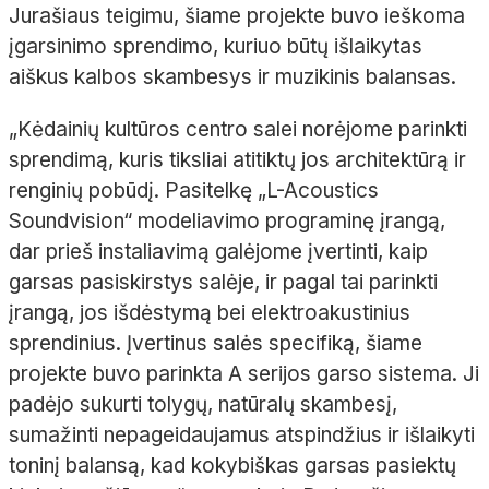
Jurašiaus
teigimu, šiame projekte buvo ieškoma
įgarsinimo sprendimo, kuriuo būtų išlaikytas
aiškus kalbos skambesys ir muzikinis balansas.
„Kėdainių kultūros centro salei norėjome parinkti
sprendimą, kuris tiksliai atitiktų jos architektūrą ir
renginių pobūdį. Pasitelkę „L-
Acoustics
Soundvision
“ modeliavimo programinę įrangą,
dar prieš instaliavimą
galėjome įvertinti, kaip
garsas pasiskirstys salėje, ir pagal tai parinkti
įrangą, jos išdėstymą bei elektroakustinius
sprendinius. Įvertinus salės specifiką, šiame
projekte buvo parinkta A
serijos garso sistema.
Ji
padėjo sukurti tolygų, natūralų skambesį,
sumažinti nepageidaujamus atspindžius ir išlaikyti
toninį balansą, kad kokybiškas garsas pasiektų