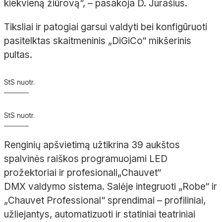
kiekvieną žiūrovą“,
– pasakoja D.
Jurašius
.
Tiksliai ir patogiai garsui valdyti bei konfigūruoti
pasitelktas skaitmeninis „
DiGiCo
“
mikšerinis
pultas.
StS nuotr.
StS nuotr.
Renginių apšvietimą užtikrina 39
aukštos
spalvinės raiškos programuojami LED
prožektoriai ir profesionali
„
Chauvet
“
DMX
valdymo sistema. Salėje integruoti „
Robe
“ ir
„
Chauvet
Professional“ sprendimai
– profiliniai,
užliejantys, automatizuoti ir statiniai teatriniai