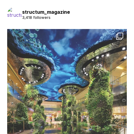
structum_magazine
3,418 followers