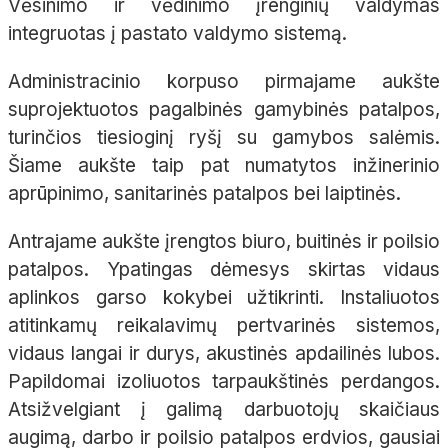
Vėsinimo ir vėdinimo įrenginių valdymas
integruotas į pastato valdymo sistemą.
Administracinio korpuso pirmajame aukšte
suprojektuotos pagalbinės gamybinės patalpos,
turinčios tiesioginį ryšį su gamybos salėmis.
Šiame aukšte taip pat numatytos inžinerinio
aprūpinimo, sanitarinės patalpos bei laiptinės.
Antrajame aukšte įrengtos biuro, buitinės ir poilsio
patalpos. Ypatingas dėmesys skirtas vidaus
aplinkos garso kokybei užtikrinti. Instaliuotos
atitinkamų reikalavimų pertvarinės sistemos,
vidaus langai ir durys, akustinės apdailinės lubos.
Papildomai izoliuotos tarpaukštinės perdangos.
Atsižvelgiant į galimą darbuotojų skaičiaus
augimą, darbo ir poilsio patalpos erdvios, gausiai