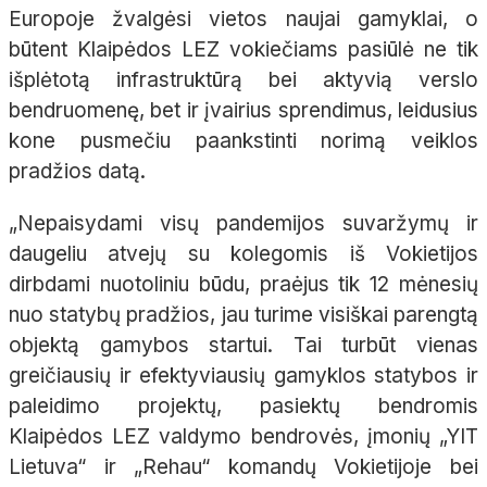
Europoje žvalgėsi vietos naujai gamyklai, o
būtent Klaipėdos LEZ vokiečiams pasiūlė ne tik
išplėtotą infrastruktūrą bei aktyvią verslo
bendruomenę, bet ir įvairius sprendimus, leidusius
kone pusmečiu paankstinti norimą veiklos
pradžios datą.
„Nepaisydami visų pandemijos suvaržymų ir
daugeliu atvejų su kolegomis iš Vokietijos
dirbdami nuotoliniu būdu, praėjus tik 12 mėnesių
nuo statybų pradžios, jau turime visiškai parengtą
objektą gamybos startui. Tai turbūt vienas
greičiausių ir efektyviausių gamyklos statybos ir
paleidimo projektų, pasiektų bendromis
Klaipėdos LEZ valdymo bendrovės, įmonių „YIT
Lietuva“ ir „Rehau“ komandų Vokietijoje bei