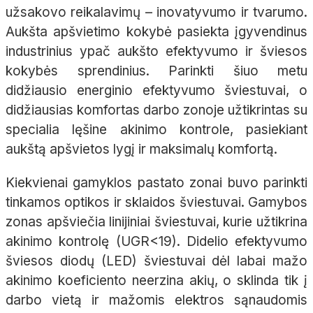
užsakovo reikalavimų – inovatyvumo ir tvarumo.
Aukšta apšvietimo kokybė pasiekta įgyvendinus
industrinius ypač aukšto efektyvumo ir šviesos
kokybės sprendinius. Parinkti šiuo metu
didžiausio energinio efektyvumo šviestuvai, o
didžiausias komfortas darbo zonoje užtikrintas su
specialia lęšine akinimo kontrole, pasiekiant
aukštą apšvietos lygį ir maksimalų komfortą.
Kiekvienai gamyklos pastato zonai buvo parinkti
tinkamos optikos ir sklaidos šviestuvai. Gamybos
zonas apšviečia linijiniai šviestuvai, kurie užtikrina
akinimo kontrolę (UGR<19). Didelio efektyvumo
šviesos diodų (LED) šviestuvai dėl labai mažo
akinimo koeficiento neerzina akių, o sklinda tik į
darbo vietą ir mažomis elektros sąnaudomis