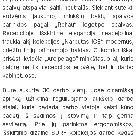
spalvų atspalviai šalti, neutralūs. Siekiant suteikti
erdvėms jaukumo, minkštų baldų spalvos
parinktos pagal „Rehau“ logotipo spalvas.
Recepcijoje išskirtine elegancija neabejotinai
traukia akį kolekcijos „Narbutas ICE“ modernus,
griežtų linijų priimamojo baldas. O komfortiškai
prisėsti kviečia „Arcipelago“ minkštasuoliai, kurie
pabirę ne tik recepcijos erdvėje, bet ir darbo
kabinetuose.
Biure sukurta 30 darbo vietų. Jose dinamišką
aplinką užtikrina reguliuojamo aukščio darbo
stalai, kurie padeda darbo vietoje keisti kūno
padėtį iš sėdimos į stovimą ir taip gerina
savijautą. Prie jų parinktos ergonomiškos,
išskirtinio dizaino SURF kolekcijos darbo kėdės