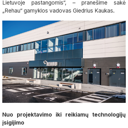
Lietuvoje pastangomis“, – pranešime sakė
„Rehau“ gamyklos vadovas Giedrius Kaukas.
Nuo projektavimo iki reikiamų technologijų
įsigijimo