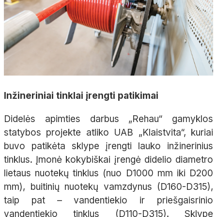
Inžineriniai tinklai įrengti patikimai
Didelės apimties darbus „Rehau“ gamyklos
statybos projekte atliko UAB „Klaistvita“, kuriai
buvo patikėta sklype įrengti lauko inžinerinius
tinklus. Įmonė kokybiškai įrengė didelio diametro
lietaus nuotekų tinklus (nuo D1000 mm iki D200
mm), buitinių nuotekų vamzdynus (D160-D315),
taip pat – vandentiekio ir priešgaisrinio
vandentiekio tinklus (D110-D315). Sklype