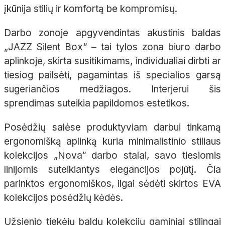
įkūnija stilių ir komfortą be kompromisų.
Darbo zonoje apgyvendintas akustinis baldas
„JAZZ Silent Box“ – tai tylos zona biuro darbo
aplinkoje, skirta susitikimams, individualiai dirbti ar
tiesiog pailsėti, pagamintas iš specialios garsą
sugeriančios medžiagos. Interjerui šis
sprendimas suteikia papildomos estetikos.
Posėdžių salėse produktyviam darbui tinkamą
ergonomišką aplinką kuria minimalistinio stiliaus
kolekcijos „Nova“ darbo stalai, savo tiesiomis
linijomis suteikiantys elegancijos pojūtį. Čia
parinktos ergonomiškos, ilgai sėdėti skirtos EVA
kolekcijos posėdžių kėdės.
Užsienio tiekėjų baldų kolekcijų gaminiai stilingai