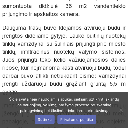
sumontuota didžiulė 36 m2 vandentiekio
prijungimo ir apskaitos kamera.
Dauguma trasų buvo klojamos atviruoju būdu ir
įrengtos dideliame gylyje. Lauko buitinių nuotekų
tinklų vamzdynai su šuliniais prijungti prie miesto
tinklų, infiltracinės nuotekų valymo sistemos.
Juos prijungti teko kelio važiuojamosios dalies
ribose, kur neįmanoma kasti atviruoju būdu, todėl
darbai buvo atlikti netrukdant eismo: vamzdynai
įrengti uždaruoju būdu gręžiant gruntą 5,5 m
gylyje.
Šioje svetainėje naudojami slapukai, siekiant užtikrinti sklandų
Įmonės „Klaistvita“ komanda viena pirmųjų
jos naudojimą, veikimą, naršymo proceso po svetainę
palengvinimą bei tikslinės rinkodaros orientavimą.
įžengė į gamyklos statybų aikštelę 2020 metų
Sutinku
Privatumo politika
pabaigoje, o visus pagrindinius darbus objekte