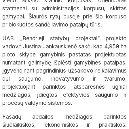
vieno aukšto statinio korpusas, orientuotas
statmenai su administracijos korpusu, skirtas
gamybai. Šiaurės rytų pusėje prie šio korpuso
priblokuotos sandėliavimo patalpų tūris.
UAB „Bendrieji statybų projektai“ projekto
vadovė Justina Jankauskienė sakė, kad 4,959 ha
ploto sklype gamybinis pastatas projektuotas
numatant galimybę išplėsti gamybines patalpas.
Įgyvendinant pagrindinius užsakovo reikalavimus
dėl saugumo, inovatyvumo ir tvarumo,
projektuojant parinktos atsparesnės ugniai
medžiagos, įdiegtos efektyvios saugumo ir
procesų valdymo sistemos.
Fasadų apdailos medžiagos parinktos
šiuolaikiškos, ekonomiškos ir praktiškos.