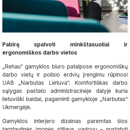
Pabirę spalvoti minkštasuoliai ir
ergonomiškos darbo vietos
„Rehau“ gamyklos biuro patalpose ergonomiškų
darbo vietų ir poilsio erdvių įrengimu rūpinosi
UAB „Narbutas Lietuva“. Komfortiškas darbo
sąlygas pastato administracinėje dalyje kuria
lietuviški baldai, pagaminti gamykloje „Narbutas“
Ukmergėje.
Gamyklos interjero dizainas paremtas šios
tarptautinės įmonės stiliaus vadovu – nustatyti