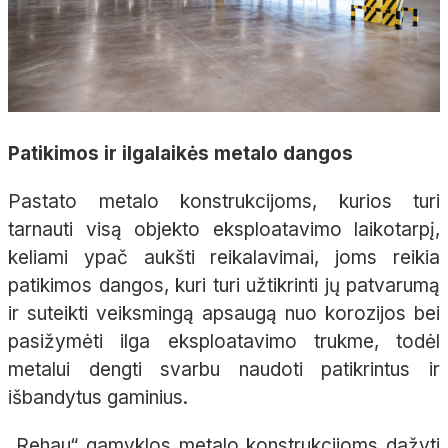
Patikimos ir ilgalaikės metalo dangos
Pastato metalo konstrukcijoms, kurios turi
tarnauti visą objekto eksploatavimo laikotarpį,
keliami ypač aukšti reikalavimai, joms reikia
patikimos dangos, kuri turi užtikrinti jų patvarumą
ir suteikti veiksmingą apsaugą nuo korozijos bei
pasižymėti ilga eksploatavimo trukme, todėl
metalui dengti svarbu naudoti patikrintus ir
išbandytus gaminius.
„Rehau“ gamyklos metalo konstrukcijoms dažyti