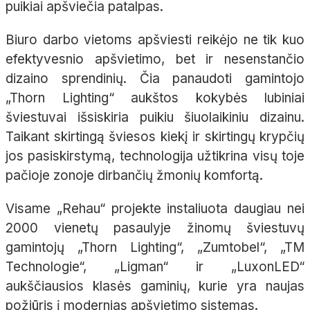
puikiai apšviečia patalpas.
Biuro darbo vietoms apšviesti reikėjo ne tik kuo
efektyvesnio apšvietimo, bet ir nesenstančio
dizaino sprendinių. Čia panaudoti gamintojo
„Thorn Lighting“ aukštos kokybės lubiniai
šviestuvai išsiskiria puikiu šiuolaikiniu dizainu.
Taikant skirtingą šviesos kiekį ir skirtingų krypčių
jos pasiskirstymą, technologija užtikrina visų toje
pačioje zonoje dirbančių žmonių komfortą.
Visame „Rehau“ projekte instaliuota daugiau nei
2000 vienetų pasaulyje žinomų šviestuvų
gamintojų „Thorn Lighting“, „Zumtobel“, „TM
Technologie“, „Ligman“ ir „LuxonLED“
aukščiausios klasės gaminių, kurie yra naujas
požiūris į modernias apšvietimo sistemas.