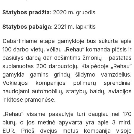
Statybos pradžia:
2020 m. gruodis
Statybos pabaiga:
2021 m. lapkritis
Dabartiniame etape gamykloje bus sukurta apie
100 darbo vietų, vėliau „Rehau“ komanda plėsis ir
pasiūlys darbą dar dešimtims žmonių – pastatas
suplanuotas 200 darbuotojų. Klaipėdoje „Rehau“
gamykla gamins grindų šildymo vamzdelius.
Vokietijos kompanijos polimerų sprendiniai
naudojami automobilių, statybų, baldų, aviacijos
ir kitose pramonėse.
„Rehau“ visame pasaulyje turi daugiau nei 170
biurų, o jos metinė apyvarta yra apie 3 mlrd.
EUR. Prieš dvejus metus kompanija visoje