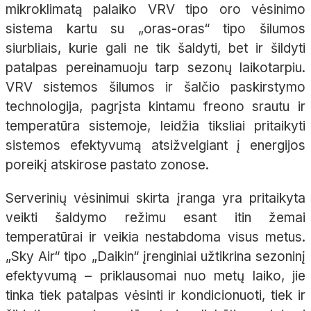
mikroklimatą palaiko VRV tipo oro vėsinimo
sistema kartu su „oras-oras“ tipo šilumos
siurbliais, kurie gali ne tik šaldyti, bet ir šildyti
patalpas pereinamuoju tarp sezonų laikotarpiu.
VRV sistemos šilumos ir šalčio paskirstymo
technologija, pagrįsta kintamu freono srautu ir
temperatūra sistemoje, leidžia tiksliai pritaikyti
sistemos efektyvumą atsižvelgiant į energijos
poreikį atskirose pastato zonose.
Serverinių vėsinimui skirta įranga yra pritaikyta
veikti šaldymo režimu esant itin žemai
temperatūrai ir veikia nestabdoma visus metus.
„Sky Air“ tipo „Daikin“ įrenginiai užtikrina sezoninį
efektyvumą – priklausomai nuo metų laiko, jie
tinka tiek patalpas vėsinti ir kondicionuoti, tiek ir